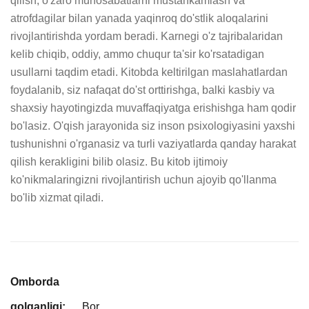
qilish, o'zaro munosabatlarni mustahkamlash va 
atrofdagilar bilan yanada yaqinroq do'stlik aloqalarini 
rivojlantirishda yordam beradi. Karnegi o'z tajribalaridan 
kelib chiqib, oddiy, ammo chuqur ta'sir ko'rsatadigan 
usullarni taqdim etadi. Kitobda keltirilgan maslahatlardan 
foydalanib, siz nafaqat do'st orttirishga, balki kasbiy va 
shaxsiy hayotingizda muvaffaqiyatga erishishga ham qodir 
bo'lasiz. O'qish jarayonida siz inson psixologiyasini yaxshi 
tushunishni o'rganasiz va turli vaziyatlarda qanday harakat 
qilish kerakligini bilib olasiz. Bu kitob ijtimoiy 
ko'nikmalaringizni rivojlantirish uchun ajoyib qo'llanma 
bo'lib xizmat qiladi.
Omborda
qolganligi:
Bor