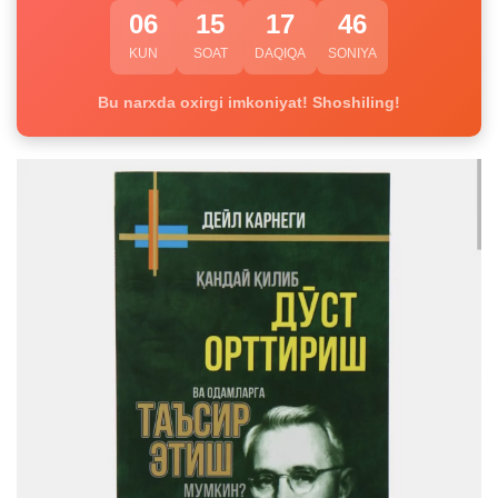
06
15
17
45
KUN
SOAT
DAQIQA
SONIYA
Bu narxda oxirgi imkoniyat! Shoshiling!