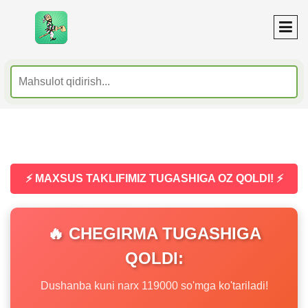
⚡ MAXSUS TAKLIFIMIZ TUGASHIGA OZ QOLDI! ⚡
🔥 CHEGIRMA TUGASHIGA
QOLDI:
Dushanba kuni narx 119000 so'mga ko'tariladi!