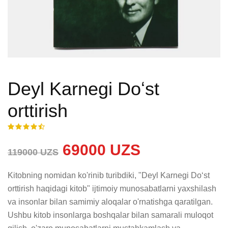
Deyl Karnegi Doʻst
orttirish
69000 UZS
119000 UZS
Kitobning nomidan ko'rinib turibdiki, "Deyl Karnegi Doʻst 
orttirish haqidagi kitob" ijtimoiy munosabatlarni yaxshilash 
va insonlar bilan samimiy aloqalar o'rnatishga qaratilgan. 
Ushbu kitob insonlarga boshqalar bilan samarali muloqot 