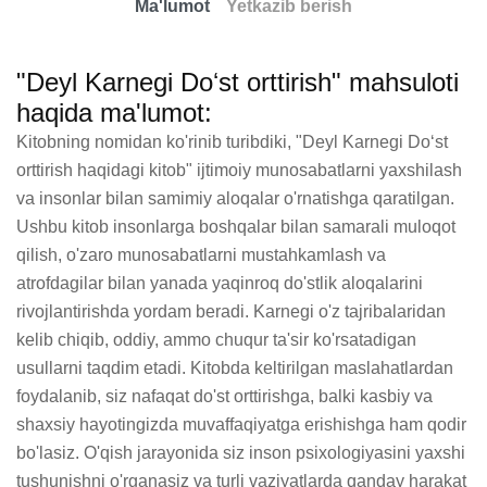
Ma'lumot
Yetkazib berish
"Deyl Karnegi Doʻst orttirish" mahsuloti
haqida ma'lumot:
Kitobning nomidan ko'rinib turibdiki, "Deyl Karnegi Doʻst 
orttirish haqidagi kitob" ijtimoiy munosabatlarni yaxshilash 
va insonlar bilan samimiy aloqalar o'rnatishga qaratilgan. 
Ushbu kitob insonlarga boshqalar bilan samarali muloqot 
qilish, o'zaro munosabatlarni mustahkamlash va 
atrofdagilar bilan yanada yaqinroq do'stlik aloqalarini 
rivojlantirishda yordam beradi. Karnegi o'z tajribalaridan 
kelib chiqib, oddiy, ammo chuqur ta'sir ko'rsatadigan 
usullarni taqdim etadi. Kitobda keltirilgan maslahatlardan 
foydalanib, siz nafaqat do'st orttirishga, balki kasbiy va 
shaxsiy hayotingizda muvaffaqiyatga erishishga ham qodir 
bo'lasiz. O'qish jarayonida siz inson psixologiyasini yaxshi 
tushunishni o'rganasiz va turli vaziyatlarda qanday harakat 