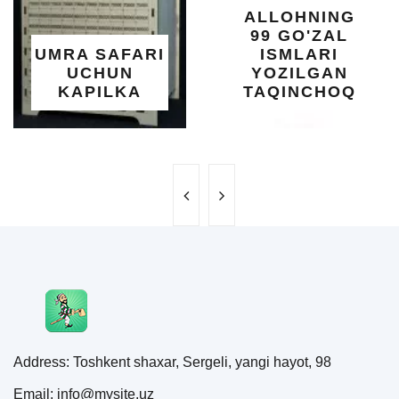
ALLOHNING
U
99 GO'ZAL
SAL
A SAFARI
ISMLARI
U
CHUN
YOZILGAN
B
APILKA
TAQINCHOQ
N
Address: Toshkent shaxar, Sergeli, yangi hayot, 98
Email: info@mysite.uz