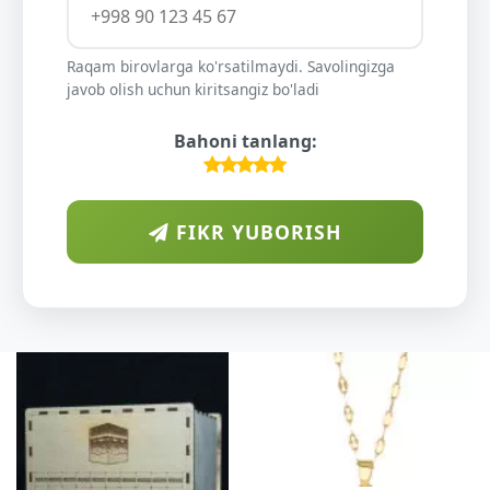
Raqam birovlarga ko'rsatilmaydi. Savolingizga
javob olish uchun kiritsangiz bo'ladi
Bahoni tanlang:
FIKR YUBORISH
DI
O'
K
DAR
SHI
YELI
XO