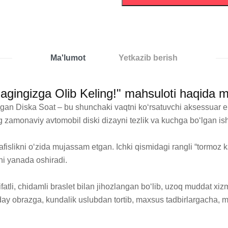
Ma'lumot
Yetkazib berish
lagingizga Olib Keling!" mahsuloti haqida 
gan Diska Soat – bu shunchaki vaqtni ko‘rsatuvchi aksessuar em
 zamonaviy avtomobil diski dizayni tezlik va kuchga bo‘lgan ishti
fislikni o‘zida mujassam etgan. Ichki qismidagi rangli “tormoz ka
ni yanada oshiradi.

li, chidamli braslet bilan jihozlangan bo‘lib, uzoq muddat xizmat 
nday obrazga, kundalik uslubdan tortib, maxsus tadbirlargacha,