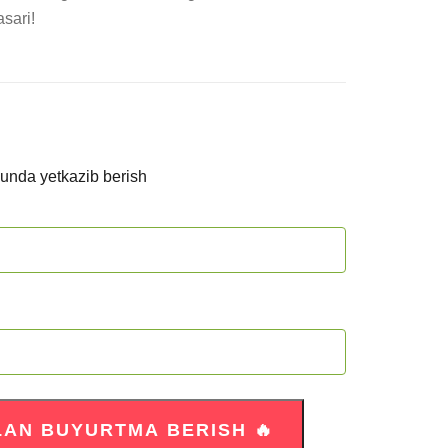
asari!
kunda yetkazib berish