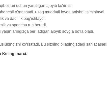
qibozlari uchun yaratilgan ajoyib ko'rinish.

shonchli o'rnashadi, uzoq muddatli foydalanishni ta'minlaydi.

k va dadillik bag'ishlaydi.

mik va sportcha ruh beradi.

yaqinlaringizga beriladigan ajoyib sovg‘a bo‘la oladi.

slubingizni ko‘rsatadi. Bu sizning bilagingizdagi san'at asari!
 Keling! narxi: