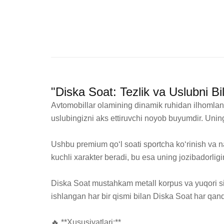
"Diska Soat: Tezlik va Uslubni Bi
Avtomobillar olamining dinamik ruhidan ilhomlan
uslubingizni aks ettiruvchi noyob buyumdir. Uning
Ushbu premium qo‘l soati sportcha ko‘rinish va na
kuchli xarakter beradi, bu esa uning jozibadorligi
Diska Soat mustahkam metall korpus va yuqori sifat
ishlangan har bir qismi bilan Diska Soat har qa
🔥 **Xususiyatlari:**
