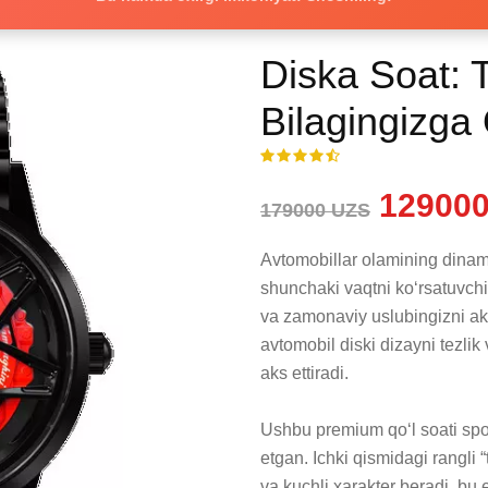
Diska Soat: T
Bilagingizga 
129000
179000 UZS
Avtomobillar olamining dinam
shunchaki vaqtni ko‘rsatuvchi
va zamonaviy uslubingizni ak
avtomobil diski dizayni tezlik
aks ettiradi.

Ushbu premium qo‘l soati spor
etgan. Ichki qismidagi rangli 
va kuchli xarakter beradi, bu 