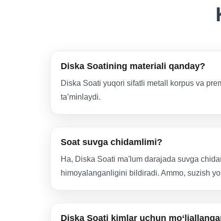
Diska Soatining materiali qanday?
Diska Soati yuqori sifatli metall korpus va p
ta’minlaydi.
Soat suvga chidamlimi?
Ha, Diska Soati ma'lum darajada suvga chidaml
himoyalanganligini bildiradi. Ammo, suzish yo
Diska Soati kimlar uchun mo‘ljallang