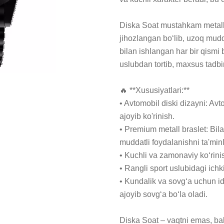
Diska Soat mustahkam metall ko
jihozlangan bo‘lib, uzoq muddat
bilan ishlangan har bir qismi
uslubdan tortib, maxsus tadb
🔥 **Xususiyatlari:**

• Avtomobil diski dizayni: Avt
ajoyib ko'rinish.

• Premium metall braslet: Bil
muddatli foydalanishni ta'minl
• Kuchli va zamonaviy ko‘rinish
• Rangli sport uslubidagi ichk
• Kundalik va sovg‘a uchun id
ajoyib sovg‘a bo‘la oladi.

Diska Soat – vaqtni emas, balk