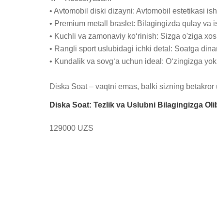
• Avtomobil diski dizayni: Avtomobil estetikasi ish
• Premium metall braslet: Bilagingizda qulay va i
• Kuchli va zamonaviy ko‘rinish: Sizga o'ziga xosli
• Rangli sport uslubidagi ichki detal: Soatga dina
• Kundalik va sovg‘a uchun ideal: O‘zingizga yoki 
Diska Soat – vaqtni emas, balki sizning betakror u
Diska Soat: Tezlik va Uslubni Bilagingizga Olib
129000 UZS