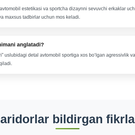
vtomobil estetikasi va sportcha dizaynni sevuvchi erkaklar uch
va maxsus tadbirlar uchun mos keladi.
 nimani anglatadi?
i” uslubidagi detal avtomobil sportiga xos bo‘lgan agressivlik v
iladi.
aridorlar bildirgan fikrla