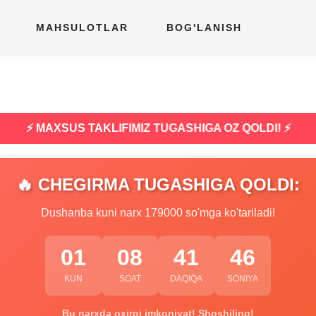
MAHSULOTLAR
BOG'LANISH
⚡ MAXSUS TAKLIFIMIZ TUGASHIGA OZ QOLDI! ⚡
🔥 CHEGIRMA TUGASHIGA QOLDI:
Dushanba kuni narx 179000 so'mga ko'tariladi!
01
08
41
45
KUN
SOAT
DAQIQA
SONIYA
Bu narxda oxirgi imkoniyat! Shoshiling!