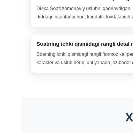
Diska Soati zamonaviy uslubni qadrlaydigan, a
diddagi insonlar uchun, kundalik foydalanish 
Soatning ichki qismidagi rangli detal
Soatning ichki qismidagi rangli “tormoz kaliper
xarakter va uslub berib, uni yanada jozibador q
X