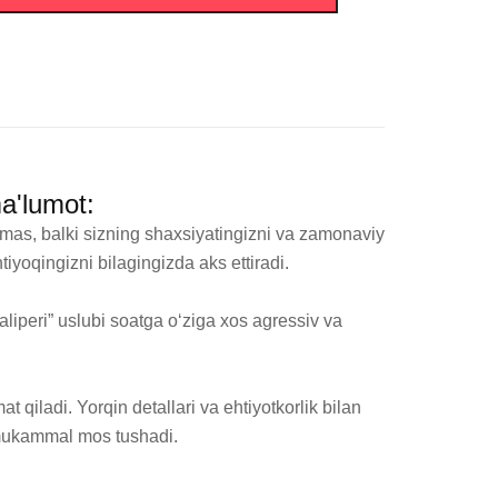
ma'lumot:
as, balki sizning shaxsiyatingizni va zamonaviy 
yoqingizni bilagingizda aks ettiradi.

liperi” uslubi soatga o‘ziga xos agressiv va 
qiladi. Yorqin detallari va ehtiyotkorlik bilan 
 mukammal mos tushadi.
