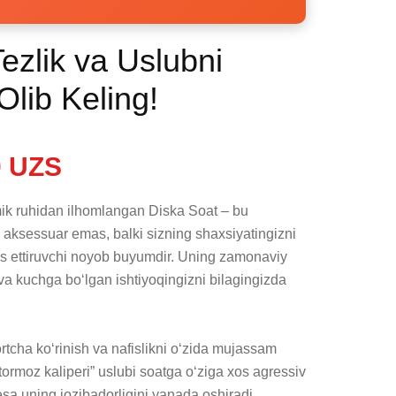
ezlik va Uslubni
Olib Keling!
 UZS
ik ruhidan ilhomlangan Diska Soat – bu 
 aksessuar emas, balki sizning shaxsiyatingizni 
s ettiruvchi noyob buyumdir. Uning zamonaviy 
 va kuchga bo‘lgan ishtiyoqingizni bilagingizda 
tcha ko‘rinish va nafislikni o‘zida mujassam 
“tormoz kaliperi” uslubi soatga o‘ziga xos agressiv 
esa uning jozibadorligini yanada oshiradi.
