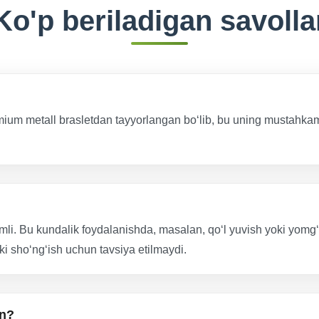
Ko'p beriladigan savolla
remium metall brasletdan tayyorlangan bo‘lib, bu uning mustahkam
i. Bu kundalik foydalanishda, masalan, qo‘l yuvish yoki yomg‘ir
ki sho‘ng‘ish uchun tavsiya etilmaydi.
an?