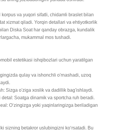
rpus va yuqori sifatli, chidamli braslet bilan 
 xizmat qiladi. Yorqin detallari va ehtiyotkorlik 
 bilan Diska Soat har qanday obrazga, kundalik 
irlargacha, mukammal mos tushadi.

omobil estetikasi ishqibozlari uchun yaratilgan 
agingizda qulay va ishonchli o'rnashadi, uzoq 
aydi.

: Sizga o'ziga xoslik va dadillik bag'ishlaydi.

i detal: Soatga dinamik va sportcha ruh beradi.

eal: O‘zingizga yoki yaqinlaringizga beriladigan 
i sizning betakror uslubingizni ko‘rsatadi. Bu 