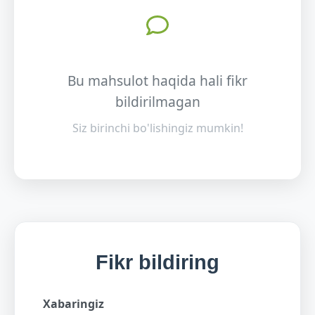
Bu mahsulot haqida hali fikr
bildirilmagan
Siz birinchi bo'lishingiz mumkin!
Fikr bildiring
Xabaringiz