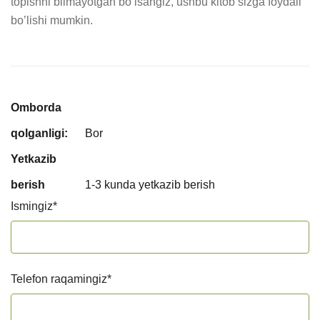
topishni bilmayotgan bo’lsangiz, ushbu kitob sizga foydali 
bo’lishi mumkin.
Omborda
qolganligi:
Bor
Yetkazib
berish
1-3 kunda yetkazib berish
Ismingiz
*
Telefon raqamingiz
*