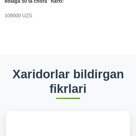
bolaga 50 ta chora” narxi:
109000 UZS
Xaridorlar bildirgan
fikrlari