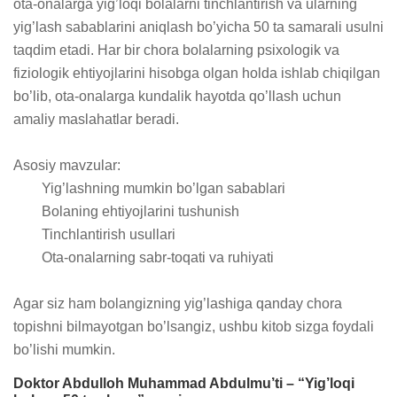
ota-onalarga yig’loqi bolalarni tinchlantirish va ularning 
yig’lash sabablarini aniqlash bo’yicha 50 ta samarali usulni 
taqdim etadi. Har bir chora bolalarning psixologik va 
fiziologik ehtiyojlarini hisobga olgan holda ishlab chiqilgan 
bo’lib, ota-onalarga kundalik hayotda qo’llash uchun 
amaliy maslahatlar beradi.

Asosiy mavzular:

	Yig’lashning mumkin bo’lgan sabablari

	Bolaning ehtiyojlarini tushunish

	Tinchlantirish usullari

	Ota-onalarning sabr-toqati va ruhiyati

Agar siz ham bolangizning yig’lashiga qanday chora 
topishni bilmayotgan bo’lsangiz, ushbu kitob sizga foydali 
bo’lishi mumkin.
Doktor Abdulloh Muhammad Abdulmu’ti – “Yig’loqi