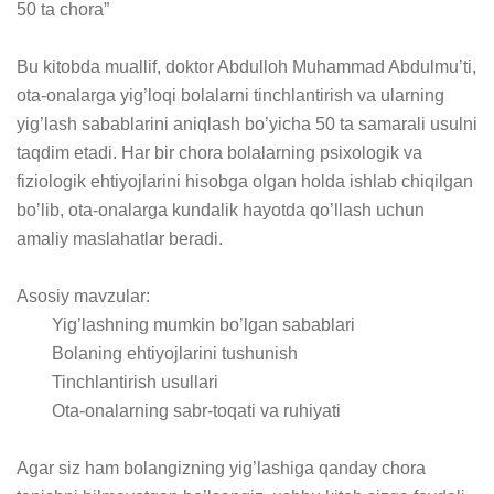
50 ta chora” 

Bu kitobda muallif, doktor Abdulloh Muhammad Abdulmu’ti, 
ota-onalarga yig’loqi bolalarni tinchlantirish va ularning 
yig’lash sabablarini aniqlash bo’yicha 50 ta samarali usulni 
taqdim etadi. Har bir chora bolalarning psixologik va 
fiziologik ehtiyojlarini hisobga olgan holda ishlab chiqilgan 
bo’lib, ota-onalarga kundalik hayotda qo’llash uchun 
amaliy maslahatlar beradi.

Asosiy mavzular:

	Yig’lashning mumkin bo’lgan sabablari

	Bolaning ehtiyojlarini tushunish

	Tinchlantirish usullari

	Ota-onalarning sabr-toqati va ruhiyati

Agar siz ham bolangizning yig’lashiga qanday chora 