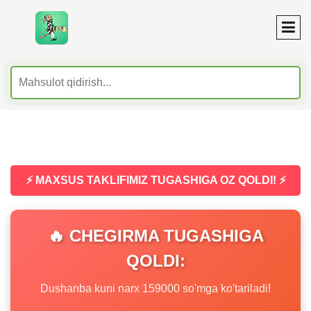
⚡ MAXSUS TAKLIFIMIZ TUGASHIGA OZ QOLDI! ⚡
🔥 CHEGIRMA TUGASHIGA
QOLDI:
Dushanba kuni narx 159000 so'mga ko'tariladi!