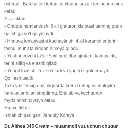
oshiradi. Barcha teri turlari, jumladan sezgir teri uchun mos 
keladi.

Afzalliklari:

• Chuqur namlantirish: 3 xil gialuron kislotasi terining qurib 
qolishiga yo‘l qo‘ymaydi.

• Himoya funksiyasini kuchaytirish: 4 xil keramidler terini 
tashqi muhit ta’siridan himoya qiladi.

• Yoshartiruvchi ta’sir: 5 xil peptidlar ajinlarni kamaytirib, 
terini silliq va elastik qiladi.

• Yengil tuzilish: Tez so‘riladi va yog‘li iz qoldirmaydi.

Qo‘llash usuli:

Toza yuz terisiga oz miqdorda krem surting va muloyim 
harakatlar bilan singdiring. Ertalab va kechqurun 
foydalanish tavsiya etiladi.

Hajmi: 50 ml

Ishlab chiqarilgan: Janubiy Koreya
Dr. Althea 345 Cream – muammoli yuz uchun chuqur