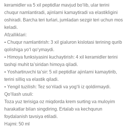
keramidler va 5 xil peptidlar mavjud bo‘lib, ular terini 
chuqur namlantiradi, ajinlarni kamaytiradi va elastikligini 
oshiradi. Barcha teri turlari, jumladan sezgir teri uchun mos 
keladi.

Afzalliklari:

• Chuqur namlantirish: 3 xil gialuron kislotasi terining qurib 
qolishiga yo‘l qo‘ymaydi.

• Himoya funksiyasini kuchaytirish: 4 xil keramidler terini 
tashqi muhit ta’siridan himoya qiladi.

• Yoshartiruvchi ta’sir: 5 xil peptidlar ajinlarni kamaytirib, 
terini silliq va elastik qiladi.

• Yengil tuzilish: Tez so‘riladi va yog‘li iz qoldirmaydi.

Qo‘llash usuli:

Toza yuz terisiga oz miqdorda krem surting va muloyim 
harakatlar bilan singdiring. Ertalab va kechqurun 
foydalanish tavsiya etiladi.

Hajmi: 50 ml
