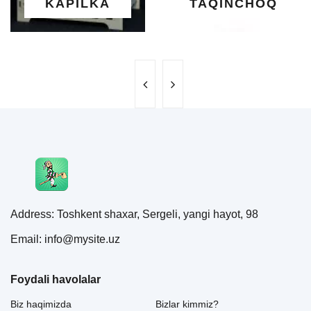
ILKA
TAQINCHOQ
NE
Address: Toshkent shaxar, Sergeli, yangi hayot, 98
Email: info@mysite.uz
Foydali havolalar
Biz haqimizda
Bizlar kimmiz?