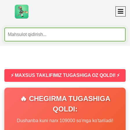
⚡ MAXSUS TAKLIFIMIZ TUGASHIGA OZ QOLDI! ⚡
🔥 CHEGIRMA TUGASHIGA
QOLDI:
Dushanba kuni narx 109000 so'mga ko'tariladi!