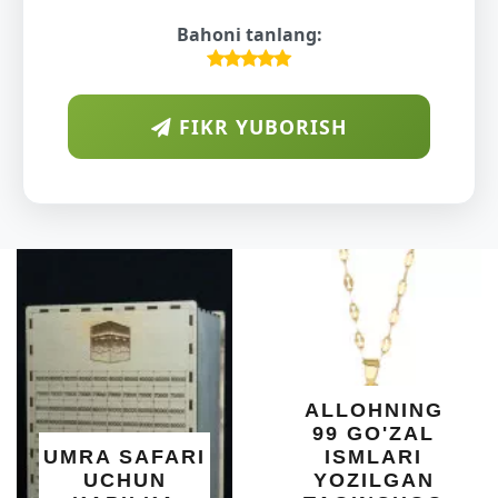
Bahoni tanlang:
FIKR YUBORISH
A
DIY
O'S
KU
DARAX
SHIF
YELIM
XOTI
ALLOHNING
UM
99 GO'ZAL
SALO
SAFARI
ISMLARI
UC
HUN
YOZILGAN
BE