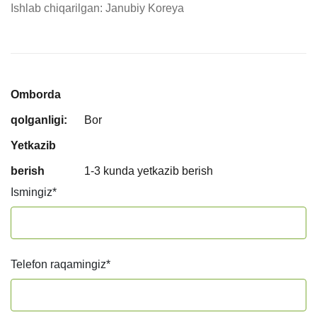
Ishlab chiqarilgan: Janubiy Koreya
Omborda
qolganligi:
Bor
Yetkazib
berish
1-3 kunda yetkazib berish
Ismingiz
*
Telefon raqamingiz
*