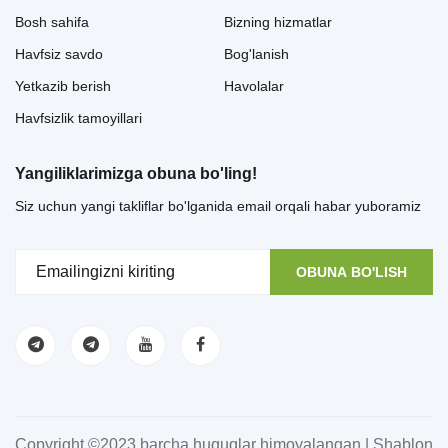
Bosh sahifa
Bizning hizmatlar
Havfsiz savdo
Bog'lanish
Yetkazib berish
Havolalar
Havfsizlik tamoyillari
Yangiliklarimizga obuna bo'ling!
Siz uchun yangi takliflar bo'lganida email orqali habar yuboramiz
OBUNA BO'LISH
Copyright ©2023 barcha huquqlar himoyalangan | Shablon