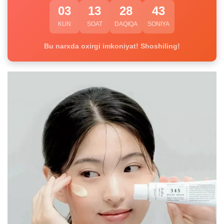
03
13
28
42
KUN
SOAT
DAQIQA
SONIYA
Bu narxda oxirgi imkoniyat! Shoshiling!