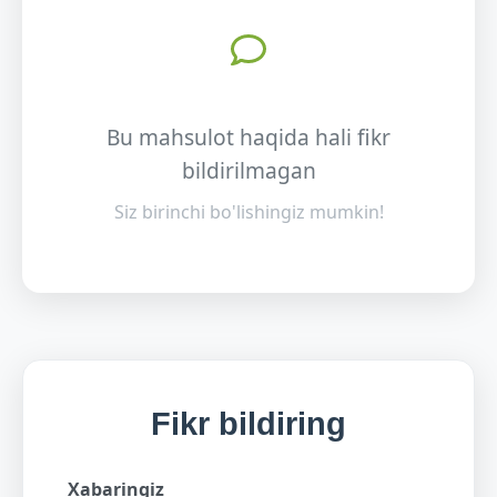
Bu mahsulot haqida hali fikr
bildirilmagan
Siz birinchi bo'lishingiz mumkin!
Fikr bildiring
Xabaringiz