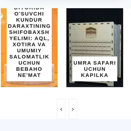
INTEX EASY
SET BASSEYN
| 183X51 SM |
OSON
O'RNATILUVCHI
UMRA SAFARI
YOZGI
UCHUN
SALQINLIK VA
KAPILKA
MAROQ