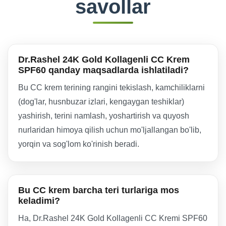
savollar
Dr.Rashel 24K Gold Kollagenli CC Krem
SPF60 qanday maqsadlarda ishlatiladi?
Bu CC krem terining rangini tekislash, kamchiliklarni
(dog'lar, husnbuzar izlari, kengaygan teshiklar)
yashirish, terini namlash, yoshartirish va quyosh
nurlaridan himoya qilish uchun mo'ljallangan bo'lib,
yorqin va sog'lom ko'rinish beradi.
Bu CC krem barcha teri turlariga mos
keladimi?
Ha, Dr.Rashel 24K Gold Kollagenli CC Kremi SPF60