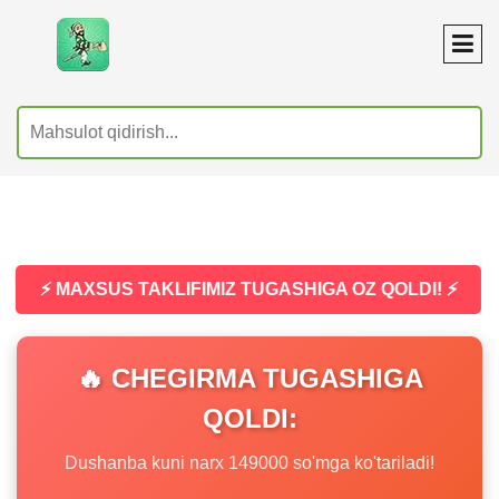
⚡ MAXSUS TAKLIFIMIZ TUGASHIGA OZ QOLDI! ⚡
🔥 CHEGIRMA TUGASHIGA
QOLDI:
Dushanba kuni narx 149000 so'mga ko'tariladi!