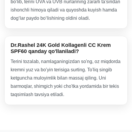
bo'lib, terini UVA va UVB nurlarining zararli ta'siridan
ishonchli himoya qiladi va quyoshda kuyish hamda
dog‘lar paydo bo‘lishining oldini oladi.
Dr.Rashel 24K Gold Kollagenli CC Krem
SPF60 qanday qo'llaniladi?
Terini tozalab, namlaganingizdan so'ng, oz miqdorda
kremni yuz va bo'yin terisiga surting. To'liq singib
ketguncha muloyimlik bilan massaj qiling. Uni
barmoqlar, shimgich yoki cho'tka yordamida bir tekis
taqsimlash tavsiya etiladi.