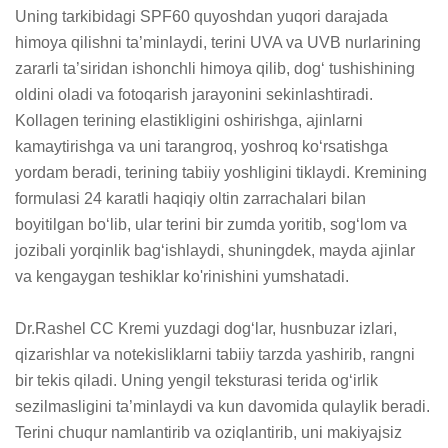
Uning tarkibidagi SPF60 quyoshdan yuqori darajada 
himoya qilishni ta’minlaydi, terini UVA va UVB nurlarining 
zararli ta’siridan ishonchli himoya qilib, dog‘ tushishining 
oldini oladi va fotoqarish jarayonini sekinlashtiradi. 
Kollagen terining elastikligini oshirishga, ajinlarni 
kamaytirishga va uni tarangroq, yoshroq ko‘rsatishga 
yordam beradi, terining tabiiy yoshligini tiklaydi. Kremining 
formulasi 24 karatli haqiqiy oltin zarrachalari bilan 
boyitilgan bo‘lib, ular terini bir zumda yoritib, sog‘lom va 
jozibali yorqinlik bag‘ishlaydi, shuningdek, mayda ajinlar 
va kengaygan teshiklar ko'rinishini yumshatadi.

Dr.Rashel CC Kremi yuzdagi dog‘lar, husnbuzar izlari, 
qizarishlar va notekisliklarni tabiiy tarzda yashirib, rangni 
bir tekis qiladi. Uning yengil teksturasi terida og‘irlik 
sezilmasligini ta’minlaydi va kun davomida qulaylik beradi. 
Terini chuqur namlantirib va oziqlantirib, uni makiyajsiz 