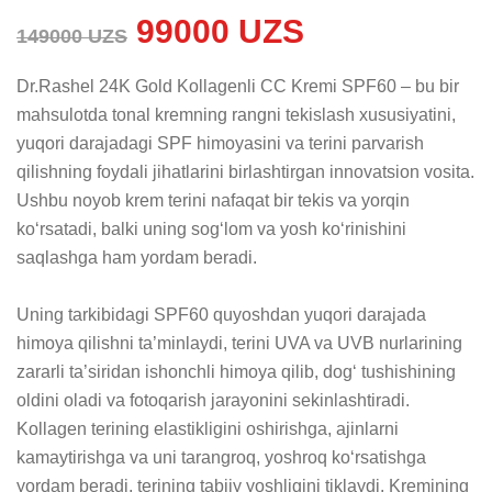
99000 UZS
149000 UZS
Dr.Rashel 24K Gold Kollagenli CC Kremi SPF60 – bu bir 
mahsulotda tonal kremning rangni tekislash xususiyatini, 
yuqori darajadagi SPF himoyasini va terini parvarish 
qilishning foydali jihatlarini birlashtirgan innovatsion vosita. 
Ushbu noyob krem terini nafaqat bir tekis va yorqin 
ko‘rsatadi, balki uning sog‘lom va yosh ko‘rinishini 
saqlashga ham yordam beradi.

Uning tarkibidagi SPF60 quyoshdan yuqori darajada 
himoya qilishni ta’minlaydi, terini UVA va UVB nurlarining 
zararli ta’siridan ishonchli himoya qilib, dog‘ tushishining 
oldini oladi va fotoqarish jarayonini sekinlashtiradi. 
Kollagen terining elastikligini oshirishga, ajinlarni 
kamaytirishga va uni tarangroq, yoshroq ko‘rsatishga 
yordam beradi, terining tabiiy yoshligini tiklaydi. Kremining 