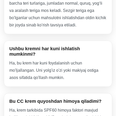
barcha teri turlariga, jumladan normal, quruq, yog‘li
va aralash teriga mos keladi. Sezgir teriga ega
bo'lganlar uchun mahsulotni ishlatishdan oldin kichik
bir joyda sinab ko'rish tavsiya etiladi.
Ushbu kremni har kuni ishlatish
mumkinmi?
Ha, bu krem har kuni foydalanish uchun
mo'ljallangan. Uni yolg'iz o'zi yoki makiyaj ostiga
asos sifatida qo'llash mumkin.
Bu CC krem quyoshdan himoya qiladimi?
Ha, krem tarkibida SPF60 himoya faktori mavjud