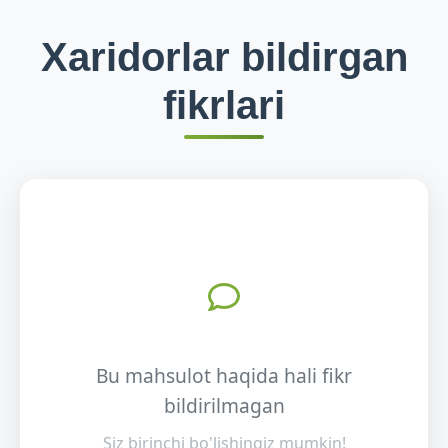
Xaridorlar bildirgan
fikrlari
Bu mahsulot haqida hali fikr
bildirilmagan
Siz birinchi bo'lishingiz mumkin!