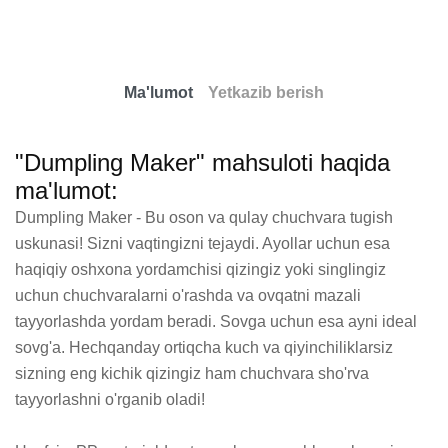
Ma'lumot
Yetkazib berish
"Dumpling Maker" mahsuloti haqida
ma'lumot:
Dumpling Maker - Bu oson va qulay chuchvara tugish 
uskunasi! Sizni vaqtingizni tejaydi. Ayollar uchun esa 
haqiqiy oshxona yordamchisi qizingiz yoki singlingiz 
uchun chuchvaralarni o'rashda va ovqatni mazali 
tayyorlashda yordam beradi. Sovga uchun esa ayni ideal 
sovg'a. Hechqanday ortiqcha kuch va qiyinchiliklarsiz 
sizning eng kichik qizingiz ham chuchvara sho'rva 
tayyorlashni o'rganib oladi!
