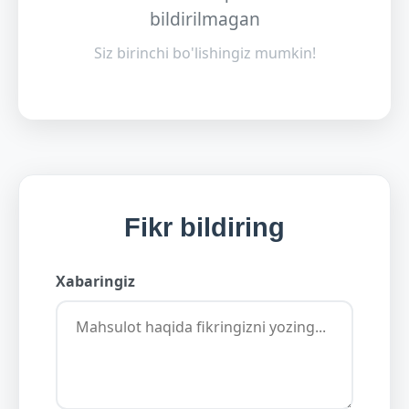
bildirilmagan
Siz birinchi bo'lishingiz mumkin!
Fikr bildiring
Xabaringiz