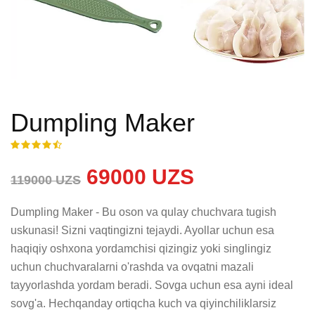
Dumpling Maker
69000 UZS
119000 UZS
Dumpling Maker - Bu oson va qulay chuchvara tugish 
uskunasi! Sizni vaqtingizni tejaydi. Ayollar uchun esa 
haqiqiy oshxona yordamchisi qizingiz yoki singlingiz 
uchun chuchvaralarni o'rashda va ovqatni mazali 
tayyorlashda yordam beradi. Sovga uchun esa ayni ideal 
sovg'a. Hechqanday ortiqcha kuch va qiyinchiliklarsiz 