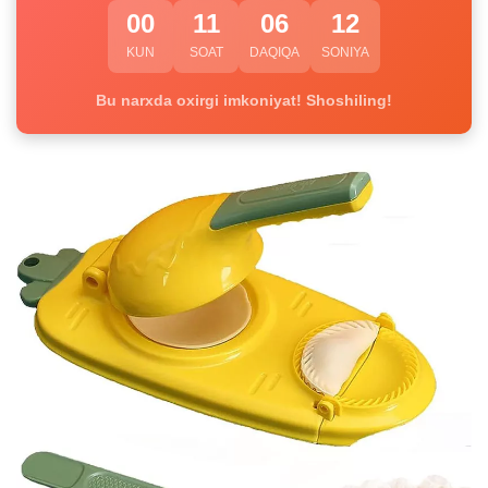
00
11
06
12
KUN
SOAT
DAQIQA
SONIYA
Bu narxda oxirgi imkoniyat! Shoshiling!