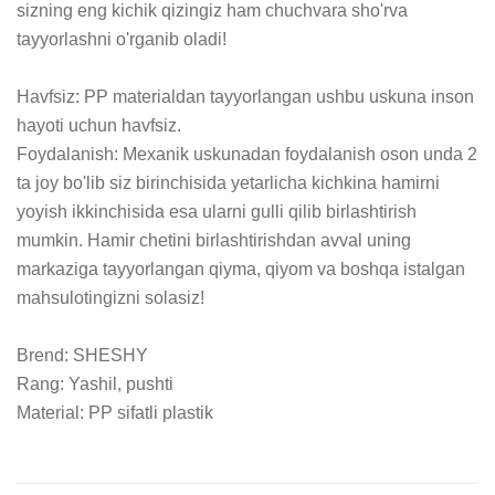
sizning eng kichik qizingiz ham chuchvara sho'rva 
tayyorlashni o'rganib oladi!

Havfsiz: PP materialdan tayyorlangan ushbu uskuna inson 
hayoti uchun havfsiz. 

Foydalanish: Mexanik uskunadan foydalanish oson unda 2 
ta joy bo'lib siz birinchisida yetarlicha kichkina hamirni 
yoyish ikkinchisida esa ularni gulli qilib birlashtirish 
mumkin. Hamir chetini birlashtirishdan avval uning 
markaziga tayyorlangan qiyma, qiyom va boshqa istalgan 
mahsulotingizni solasiz!

Brend: SHESHY 

Rang: Yashil, pushti

Material: PP sifatli plastik