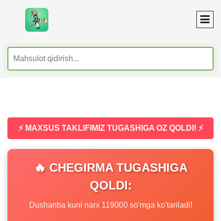
⚡ MAXSUS TAKLIFIMIZ TUGASHIGA OZ QOLDI! ⚡
🔥 CHEGIRMA TUGASHIGA
QOLDI:
Dushanba kuni narx 119000 so'mga ko'tariladi!