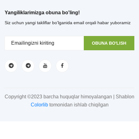
Yangiliklarimizga obuna bo'ling!
Siz uchun yangi takliflar bo'lganida email orqali habar yuboramiz
OBUNA BO'LISH
Copyright ©2023 barcha huquqlar himoyalangan | Shablon
Colorlib
tomonidan ishlab chiqilgan