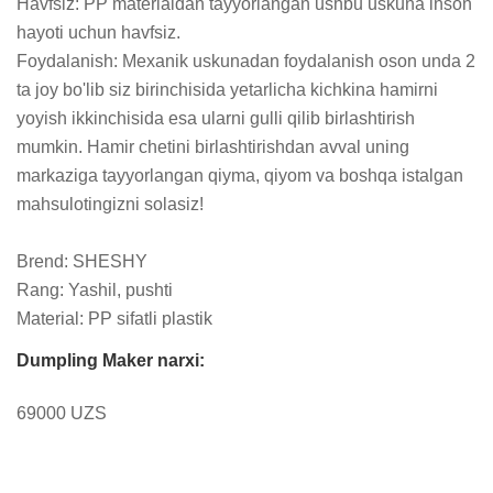
Havfsiz: PP materialdan tayyorlangan ushbu uskuna inson 
hayoti uchun havfsiz. 

Foydalanish: Mexanik uskunadan foydalanish oson unda 2 
ta joy bo'lib siz birinchisida yetarlicha kichkina hamirni 
yoyish ikkinchisida esa ularni gulli qilib birlashtirish 
mumkin. Hamir chetini birlashtirishdan avval uning 
markaziga tayyorlangan qiyma, qiyom va boshqa istalgan 
mahsulotingizni solasiz!

Brend: SHESHY 

Rang: Yashil, pushti

Material: PP sifatli plastik
Dumpling Maker narxi:
69000 UZS