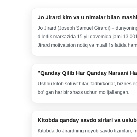
Jo Jirard kim va u nimalar bilan mas
Jo Jirard (Joseph Samuel Girardi) – dunyoning
dilerlik markazida 15 yil davomida jami 13 001
Jirard motivatsion notiq va muallif sifatida ham
"Qanday Qilib Har Qanday Narsani Ha
Ushbu kitob sotuvchilar, tadbirkorlar, biznes 
bo‘lgan har bir shaxs uchun mo‘ljallangan.
Kitobda qanday savdo sirlari va uslubl
Kitobda Jo Jirardning noyob savdo tizimlari, m