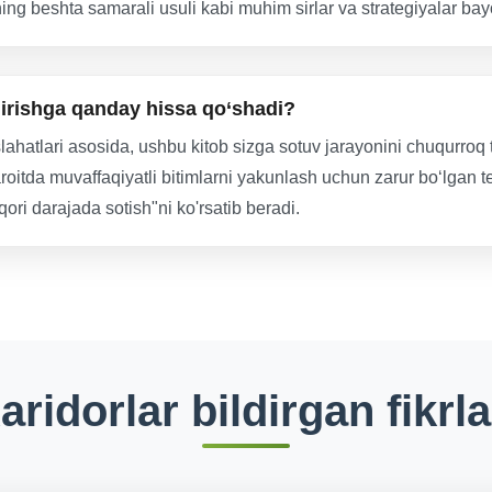
hning beshta samarali usuli kabi muhim sirlar va strategiyalar bay
irishga qanday hissa qo‘shadi?
lahatlari asosida, ushbu kitob sizga sotuv jarayonini chuqurroq t
roitda muvaffaqiyatli bitimlarni yakunlash uchun zarur bo‘lgan te
ori darajada sotish"ni ko'rsatib beradi.
aridorlar bildirgan fikrla