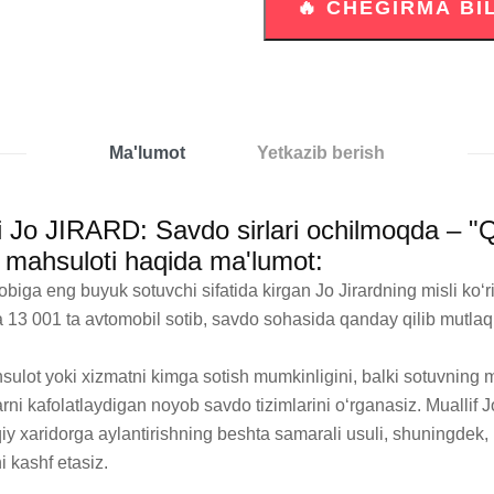
Ma'lumot
Yetkazib berish
i Jo JIRARD: Savdo sirlari ochilmoqda – "
 mahsuloti haqida ma'lumot:
iga eng buyuk sotuvchi sifatida kirgan Jo Jirardning misli ko‘rilm
da 13 001 ta avtomobil sotib, savdo sohasida qanday qilib mutlaq 
ulot yoki xizmatni kimga sotish mumkinligini, balki sotuvning mu
rni kafolatlaydigan noyob savdo tizimlarini o‘rganasiz. Muallif Jo
qiqiy xaridorga aylantirishning beshta samarali usuli, shuningd
 kashf etasiz.
