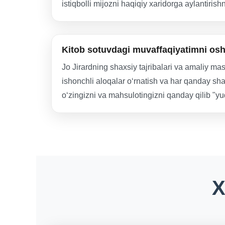
istiqbolli mijozni haqiqiy xaridorga aylantiris
Kitob sotuvdagi muvaffaqiyatimni osh
Jo Jirardning shaxsiy tajribalari va amaliy mas
ishonchli aloqalar o‘rnatish va har qanday sha
o‘zingizni va mahsulotingizni qanday qilib "yuq
X