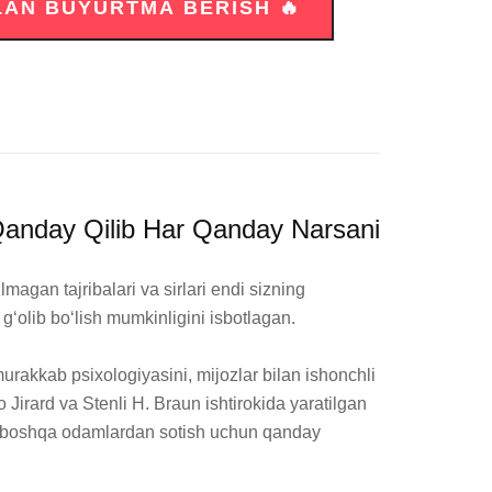
Qanday Qilib Har Qanday Narsani
agan tajribalari va sirlari endi sizning 
g‘olib bo‘lish mumkinligini isbotlagan.

rakkab psixologiyasini, mijozlar bilan ishonchli 
 Jirard va Stenli H. Braun ishtirokida yaratilgan 
ek, boshqa odamlardan sotish uchun qanday 