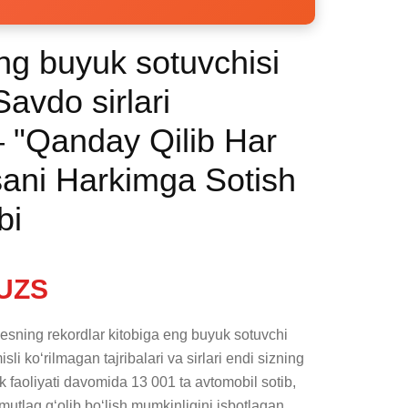
g buyuk sotuvchisi
avdo sirlari
 "Qanday Qilib Har
ani Harkimga Sotish
bi
UZS
sning rekordlar kitobiga eng buyuk sotuvchi 
sli ko‘rilmagan tajribalari va sirlari endi sizning 
ik faoliyati davomida 13 001 ta avtomobil sotib, 
utlaq g‘olib bo‘lish mumkinligini isbotlagan.
