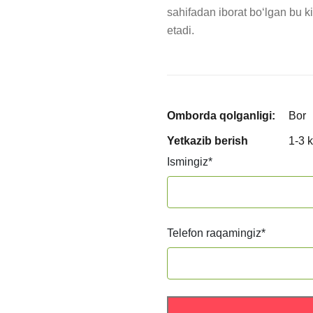
sahifadan iborat bo‘lgan bu k
etadi.
Omborda qolganligi:
Bor
Yetkazib berish
1-3 
Ismingiz
*
Telefon raqamingiz
*