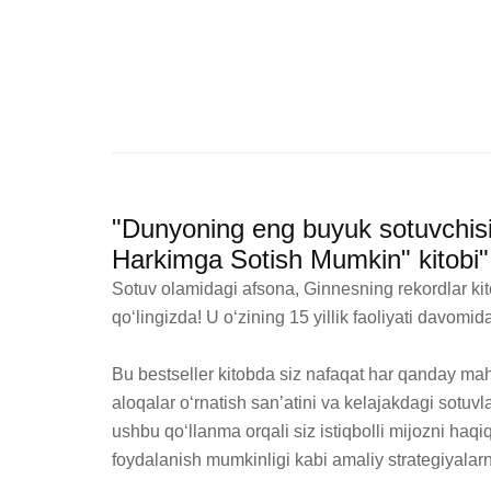
"Dunyoning eng buyuk sotuvchis
Harkimga Sotish Mumkin" kitobi"
Sotuv olamidagi afsona, Ginnesning rekordlar kitob
qo‘lingizda! U o‘zining 15 yillik faoliyati davomi
Bu bestseller kitobda siz nafaqat har qanday mahs
aloqalar o‘rnatish san’atini va kelajakdagi sotuvla
ushbu qo‘llanma orqali siz istiqbolli mijozni ha
foydalanish mumkinligi kabi amaliy strategiyalarni