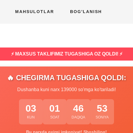
MAHSULOTLAR
BOG'LANISH
⚡ MAXSUS TAKLIFIMIZ TUGASHIGA OZ QOLDI! ⚡
🔥 CHEGIRMA TUGASHIGA QOLDI:
Dushanba kuni narx 139000 so'mga ko'tariladi!
03
01
46
52
KUN
SOAT
DAQIQA
SONIYA
Bu narxda oxirgi imkoniyat! Shoshiling!