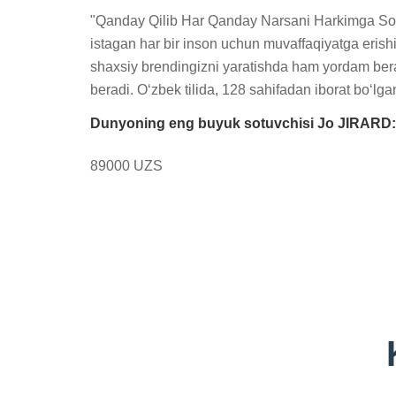
"Qanday Qilib Har Qanday Narsani Harkimga Sotish
istagan har bir inson uchun muvaffaqiyatga erishish
shaxsiy brendingizni yaratishda ham yordam bera
beradi. O‘zbek tilida, 128 sahifadan iborat bo‘lg
Dunyoning eng buyuk sotuvchisi Jo JIRARD: S
89000 UZS