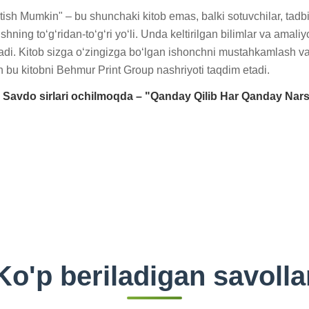
 Mumkin" – bu shunchaki kitob emas, balki sotuvchilar, tadbirkor
ning to‘g‘ridan-to‘g‘ri yo‘li. Unda keltirilgan bilimlar va amaliy
di. Kitob sizga o‘zingizga bo‘lgan ishonchni mustahkamlash va 
an bu kitobni Behmur Print Group nashriyoti taqdim etadi.
avdo sirlari ochilmoqda – "Qanday Qilib Har Qanday Narsa
Ko'p beriladigan savolla