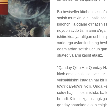
Bu bestseller kitobda siz naf
sotish mumkinligini, balki sot
ishonchli aloqalar o‘rnatish s
noyob savdo tizimlarini o‘rgan
ishtirokida yaratilgan ushbu qo
xaridorga aylantirishning bes
odamlardan sotish uchun qand
strategiyalarni kashf etasiz.

"Qanday Qilib Har Qanday Na
kitob emas, balki sotuvchilar, 
yuksaltirishni istagan har bir
to‘g‘ridan-to‘g‘ri yo‘li. Unda k
sotuv hajmini oshirishda, bal
beradi. Kitob sizga o‘zingizg
qanday sharoitda g‘olib chiqis