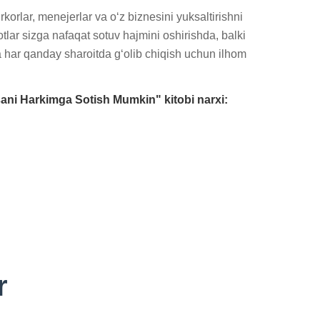
lar, menejerlar va o‘z biznesini yuksaltirishni 
otlar sizga nafaqat sotuv hajmini oshirishda, balki 
har qanday sharoitda g‘olib chiqish uchun ilhom 
ni Harkimga Sotish Mumkin" kitobi narxi:
r