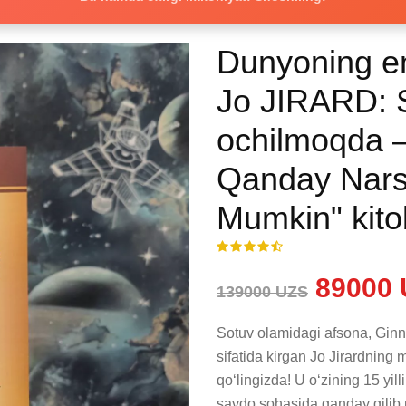
Dunyoning en
Jo JIRARD: S
ochilmoqda –
Qanday Nars
Mumkin" kito
89000 
139000 UZS
Sotuv olamidagi afsona, Ginne
sifatida kirgan Jo Jirardning mi
qo‘lingizda! U o‘zining 15 yill
savdo sohasida qanday qilib m