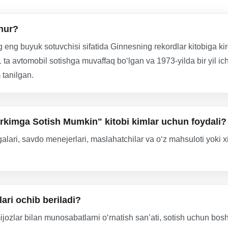
hhur?
 eng buyuk sotuvchisi sifatida Ginnesning rekordlar kitobiga ki
 ta avtomobil sotishga muvaffaq bo‘lgan va 1973-yilda bir yil ich
 tanilgan.
rkimga Sotish Mumkin" kitobi kimlar uchun foydali?
egalari, savdo menejerlari, maslahatchilar va o‘z mahsuloti yoki 
ari ochib beriladi?
ijozlar bilan munosabatlarni o‘rnatish san’ati, sotish uchun bo