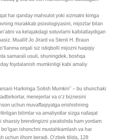
aqat har qanday mahsulot yoki xizmatni kimga 
uvning murakkab psixologiyasini, mijozlar bilan 
an’atini va kelajakdagi sotuvlarni kafolatlaydigan 
asiz. Muallif Jo Jirard va Stenli H. Braun 
‘llanma orqali siz istiqbolli mijozni haqiqiy 
hta samarali usuli, shuningdek, boshqa 
ay foydalanish mumkinligi kabi amaliy 
rsani Harkimga Sotish Mumkin" – bu shunchaki 
tadbirkorlar, menejerlar va o‘z biznesini 
 inson uchun muvaffaqiyatga erishishning 
eltirilgan bilimlar va amaliyotlar sizga nafaqat 
ki shaxsiy brendingizni yaratishda ham yordam 
a bo‘lgan ishonchni mustahkamlash va har 
h uchun ilhom beradi. O‘zbek tilida, 128 