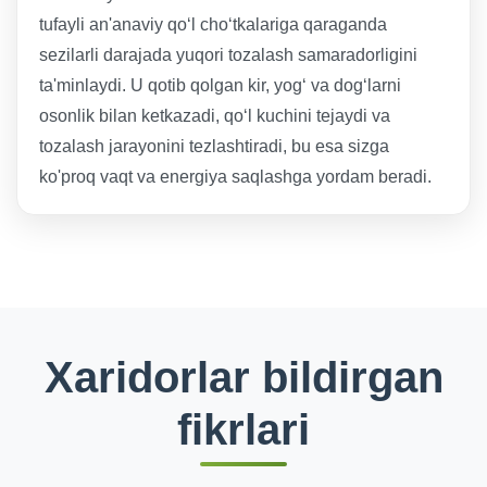
tufayli an'anaviy qo‘l cho‘tkalariga qaraganda
sezilarli darajada yuqori tozalash samaradorligini
ta'minlaydi. U qotib qolgan kir, yog‘ va dog‘larni
osonlik bilan ketkazadi, qo‘l kuchini tejaydi va
tozalash jarayonini tezlashtiradi, bu esa sizga
ko'proq vaqt va energiya saqlashga yordam beradi.
Xaridorlar bildirgan
fikrlari