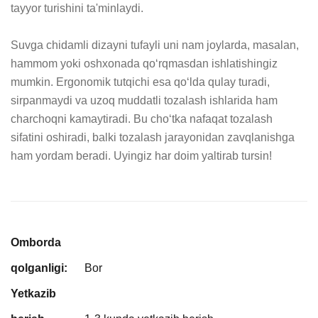
tayyor turishini ta'minlaydi.

Suvga chidamli dizayni tufayli uni nam joylarda, masalan, 
hammom yoki oshxonada qo‘rqmasdan ishlatishingiz 
mumkin. Ergonomik tutqichi esa qo‘lda qulay turadi, 
sirpanmaydi va uzoq muddatli tozalash ishlarida ham 
charchoqni kamaytiradi. Bu cho‘tka nafaqat tozalash 
sifatini oshiradi, balki tozalash jarayonidan zavqlanishga 
ham yordam beradi. Uyingiz har doim yaltirab tursin!
Omborda
qolganligi:
Bor
Yetkazib