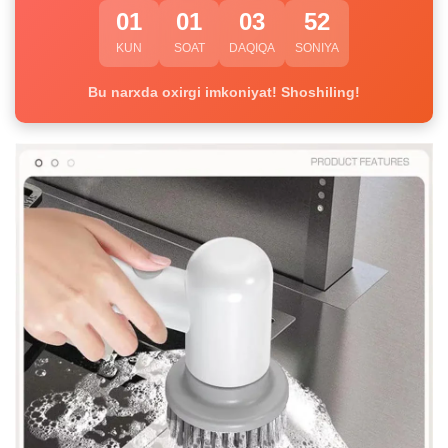
01
01
03
52
KUN
SOAT
DAQIQA
SONIYA
Bu narxda oxirgi imkoniyat! Shoshiling!