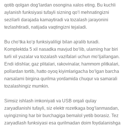
qotib qolgan dog‘lardan osongina xalos eting. Bu kuchli 
aylanish funksiyasi tufayli sizning qo‘l mehnatingizni 
sezilarli darajada kamaytiradi va tozalash jarayonini 
tezlashtiradi, natijada vaqtingizni tejaladi.

Bu cho‘tka ko‘p funksiyaliligi bilan ajralib turadi. 
Komplektda 5 xil nasadka mavjud bo‘lib, ularning har biri 
turli xil yuzalar va tozalash vazifalari uchun mo‘ljallangan. 
Endi idishlar, gaz plitalari, rakovinalar, hammom plitkalari, 
pollardan tortib, hatto oyoq kiyimlarigacha bo‘lgan barcha 
narsalarni birgina qurilma yordamida chuqur va samarali 
tozalashingiz mumkin.

Simsiz ishlash imkoniyati va USB orqali qulay 
zaryadlanishi tufayli, siz elektr rozetkaga bog‘lanmasdan, 
uyingizning har bir burchagiga bemalol yetib borasiz. Tez 
zaryadlash funksiyasi esa qurilmadan doim foydalanishga 