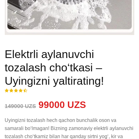
Elektrli aylanuvchi
tozalash cho‘tkasi –
Uyingizni yaltirating!
99000 UZS
149000 UZS
Uyingizni tozalash hech qachon bunchalik oson va 
samarali bo‘lmagan! Bizning zamonaviy elektrli aylanuvchi 
tozalash cho‘tkamiz bilan har qanday sirtni yog‘, kir va 