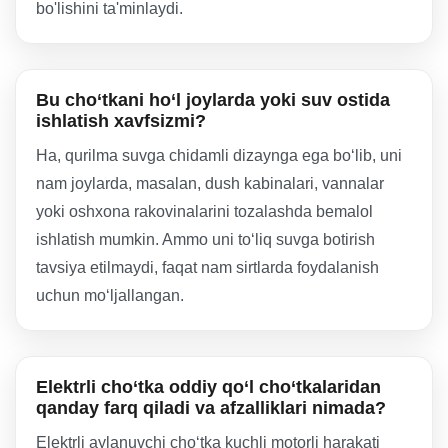
bo'lishini ta'minlaydi.
Bu cho‘tkani ho‘l joylarda yoki suv ostida
ishlatish xavfsizmi?
Ha, qurilma suvga chidamli dizaynga ega bo‘lib, uni
nam joylarda, masalan, dush kabinalari, vannalar
yoki oshxona rakovinalarini tozalashda bemalol
ishlatish mumkin. Ammo uni to‘liq suvga botirish
tavsiya etilmaydi, faqat nam sirtlarda foydalanish
uchun mo‘ljallangan.
Elektrli cho‘tka oddiy qo‘l cho‘tkalaridan
qanday farq qiladi va afzalliklari nimada?
Elektrli aylanuvchi cho‘tka kuchli motorli harakati