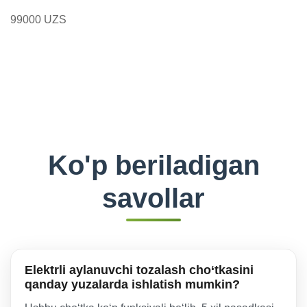
99000 UZS
Ko'p beriladigan
savollar
Elektrli aylanuvchi tozalash cho‘tkasini
qanday yuzalarda ishlatish mumkin?