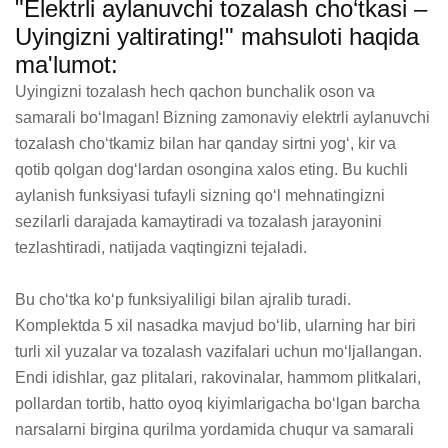
"Elektrli aylanuvchi tozalash cho‘tkasi –
Uyingizni yaltirating!" mahsuloti haqida
ma'lumot:
Uyingizni tozalash hech qachon bunchalik oson va 
samarali bo‘lmagan! Bizning zamonaviy elektrli aylanuvchi 
tozalash cho‘tkamiz bilan har qanday sirtni yog‘, kir va 
qotib qolgan dog‘lardan osongina xalos eting. Bu kuchli 
aylanish funksiyasi tufayli sizning qo‘l mehnatingizni 
sezilarli darajada kamaytiradi va tozalash jarayonini 
tezlashtiradi, natijada vaqtingizni tejaladi.

Bu cho‘tka ko‘p funksiyaliligi bilan ajralib turadi. 
Komplektda 5 xil nasadka mavjud bo‘lib, ularning har biri 
turli xil yuzalar va tozalash vazifalari uchun mo‘ljallangan. 
Endi idishlar, gaz plitalari, rakovinalar, hammom plitkalari, 
pollardan tortib, hatto oyoq kiyimlarigacha bo‘lgan barcha 
narsalarni birgina qurilma yordamida chuqur va samarali 