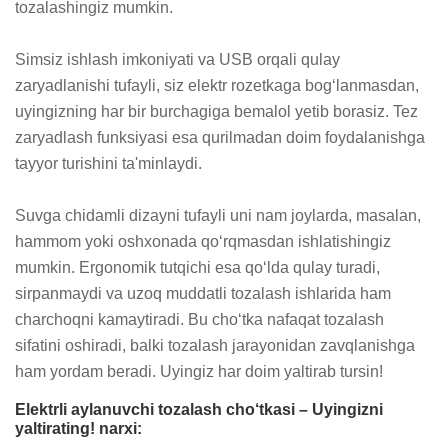
tozalashingiz mumkin.

Simsiz ishlash imkoniyati va USB orqali qulay 
zaryadlanishi tufayli, siz elektr rozetkaga bog‘lanmasdan, 
uyingizning har bir burchagiga bemalol yetib borasiz. Tez 
zaryadlash funksiyasi esa qurilmadan doim foydalanishga 
tayyor turishini ta'minlaydi.

Suvga chidamli dizayni tufayli uni nam joylarda, masalan, 
hammom yoki oshxonada qo‘rqmasdan ishlatishingiz 
mumkin. Ergonomik tutqichi esa qo‘lda qulay turadi, 
sirpanmaydi va uzoq muddatli tozalash ishlarida ham 
charchoqni kamaytiradi. Bu cho‘tka nafaqat tozalash 
sifatini oshiradi, balki tozalash jarayonidan zavqlanishga 
ham yordam beradi. Uyingiz har doim yaltirab tursin!
Elektrli aylanuvchi tozalash cho‘tkasi – Uyingizni
yaltirating! narxi: