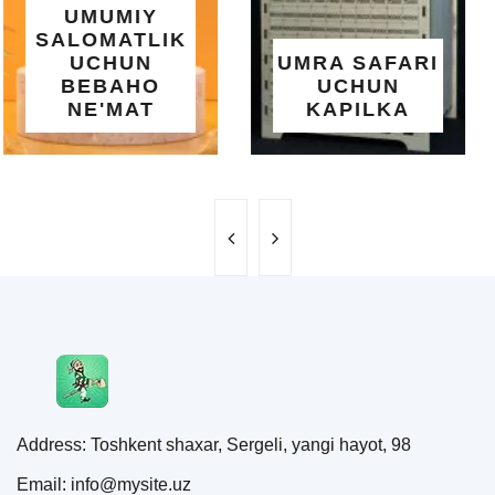
OSON
O'RNATILUVCHI
UMRA SAFARI
YOZGI
UCHUN
SALQINLIK VA
KAPILKA
MAROQ
Address: Toshkent shaxar, Sergeli, yangi hayot, 98
Email: info@mysite.uz