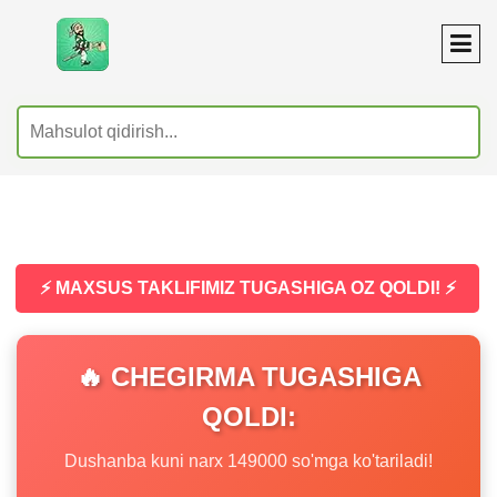
⚡ MAXSUS TAKLIFIMIZ TUGASHIGA OZ QOLDI! ⚡
🔥 CHEGIRMA TUGASHIGA
QOLDI:
Dushanba kuni narx 149000 so'mga ko'tariladi!