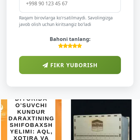
Raqam birovlarga ko'rsatilmaydi. Savolingizga
javob olish uchun kiritsangiz bo'ladi
Bahoni tanlang:
FIKR YUBORISH
INTEX EASY
SET BASSEYN
| 183X51 SM |