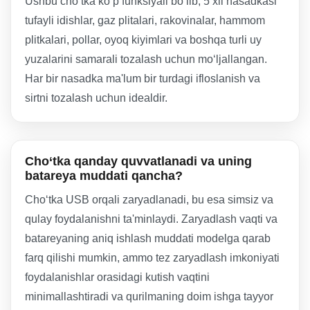
Ushbu cho‘tka ko‘p funksiyali bo‘lib, 5 xil nasadkasi
tufayli idishlar, gaz plitalari, rakovinalar, hammom
plitkalari, pollar, oyoq kiyimlari va boshqa turli uy
yuzalarini samarali tozalash uchun mo‘ljallangan.
Har bir nasadka ma'lum bir turdagi ifloslanish va
sirtni tozalash uchun idealdir.
Cho‘tka qanday quvvatlanadi va uning
batareya muddati qancha?
Cho‘tka USB orqali zaryadlanadi, bu esa simsiz va
qulay foydalanishni ta'minlaydi. Zaryadlash vaqti va
batareyaning aniq ishlash muddati modelga qarab
farq qilishi mumkin, ammo tez zaryadlash imkoniyati
foydalanishlar orasidagi kutish vaqtini
minimallashtiradi va qurilmaning doim ishga tayyor