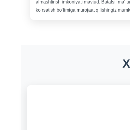
almashtirish imkoniyati mavjud. Batafsil ma’lu
ko‘rsatish bo‘limiga murojaat qilishingiz mumk
X