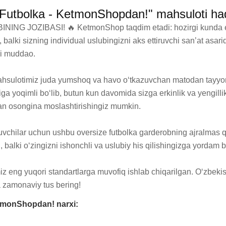
 Futbolka - KetmonShopdan!" mahsuloti ha
OZIBASI! 🔥 KetmonShop taqdim etadi: hozirgi kunda eng 
alki sizning individual uslubingizni aks ettiruvchi san’at asaridi
i muddao.

 Mahsulotimiz juda yumshoq va havo o‘tkazuvchan matodan tayyor
riga yoqimli bo‘lib, butun kun davomida sizga erkinlik va yengilli
bilan osongina moslashtirishingiz mumkin.

uvchilar uchun ushbu oversize futbolka garderobning ajralmas qi
 balki o‘zingizni ishonchli va uslubiy his qilishingizga yordam be
 eng yuqori standartlarga muvofiq ishlab chiqarilgan. O‘zbekist
 zamonaviy tus bering!
etmonShopdan! narxi: