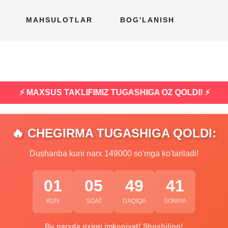
MAHSULOTLAR
BOG'LANISH
⚡ MAXSUS TAKLIFIMIZ TUGASHIGA OZ QOLDI! ⚡
🔥 CHEGIRMA TUGASHIGA QOLDI:
Dushanba kuni narx 149000 so'mga ko'tariladi!
01
05
49
40
KUN
SOAT
DAQIQA
SONIYA
Bu narxda oxirgi imkoniyat! Shoshiling!