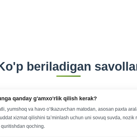
Ko'p beriladigan savolla
unga qanday g'amxo'rlik qilish kerak?
ifatli, yumshoq va havo o‘tkazuvchan matodan, asosan paxta ara
ddat xizmat qilishini ta’minlash uchun uni sovuq suvda, nozik r
quritishdan qoching.