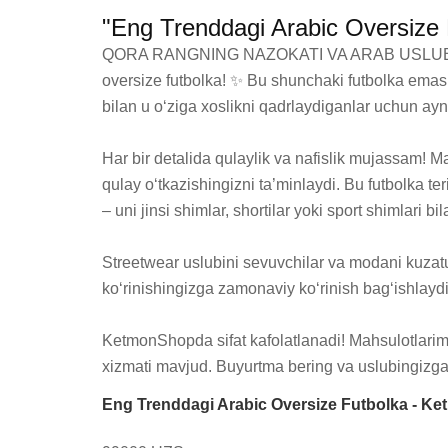
"Eng Trenddagi Arabic Oversize
QORA RANGNING NAZOKATI VA ARAB USLUBINING J
oversize futbolka! ✨ Bu shunchaki futbolka emas, b
bilan u o‘ziga xoslikni qadrlaydiganlar uchun ayn
Har bir detalida qulaylik va nafislik mujassam!
qulay o‘tkazishingizni ta’minlaydi. Bu futbolka te
– uni jinsi shimlar, shortilar yoki sport shimlari 
Streetwear uslubini sevuvchilar va modani kuzat
ko‘rinishingizga zamonaviy ko‘rinish bag‘ishlaydi,
KetmonShopda sifat kafolatlanadi! Mahsulotlarimiz
xizmati mavjud. Buyurtma bering va uslubingizga
Eng Trenddagi Arabic Oversize Futbolka - K