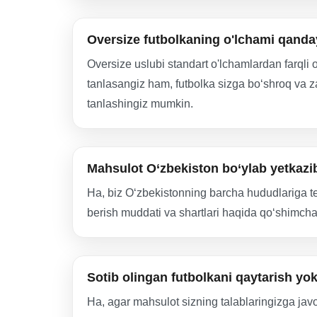
Oversize futbolkaning o'lchami qanda
Oversize uslubi standart o'lchamlardan farqli
tanlasangiz ham, futbolka sizga bo‘shroq va z
tanlashingiz mumkin.
Mahsulot O‘zbekiston bo‘ylab yetkazi
Ha, biz O‘zbekistonning barcha hududlariga te
berish muddati va shartlari haqida qo‘shimcha
Sotib olingan futbolkani qaytarish y
Ha, agar mahsulot sizning talablaringizga jav