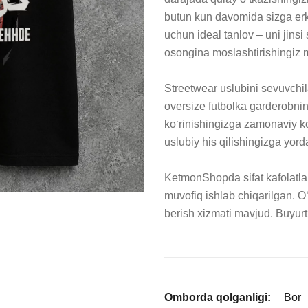
butun kun davomida sizga erkin
uchun ideal tanlov – uni jinsi s
osongina moslashtirishingiz 
Streetwear uslubini sevuvchi
oversize futbolka garderobnin
ko‘rinishingizga zamonaviy ko‘
uslubiy his qilishingizga yord
KetmonShopda sifat kafolatlan
muvofiq ishlab chiqarilgan. O‘
berish xizmati mavjud. Buyur
Omborda qolganligi:
Bor