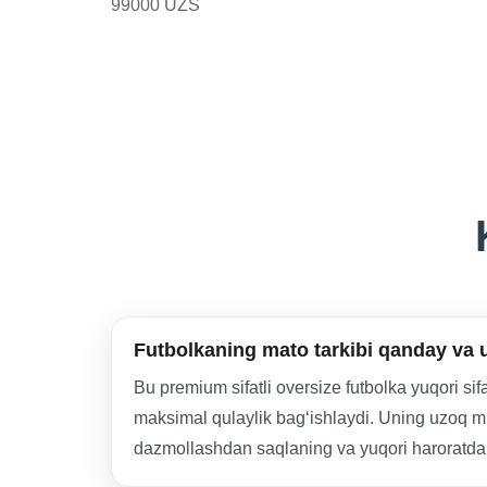
99000 UZS
Futbolkaning mato tarkibi qanday va 
Bu premium sifatli oversize futbolka yuqori s
maksimal qulaylik bag‘ishlaydi. Uning uzoq mu
dazmollashdan saqlaning va yuqori haroratda 