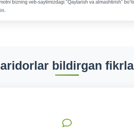
motni bizning veb-saytimizdagi "Qaytarish va almashtirish" bo‘l
in.
aridorlar bildirgan fikrla