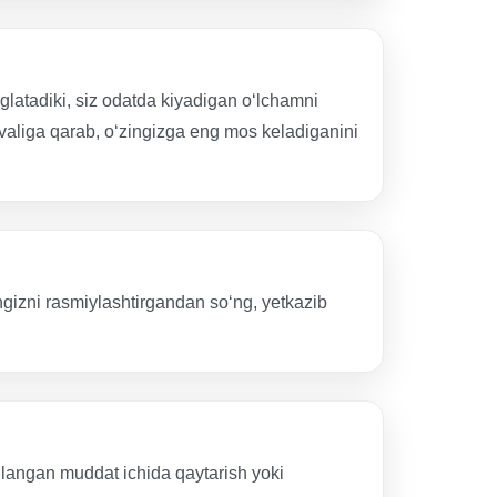
glatadiki, siz odatda kiyadigan o‘lchamni
dvaliga qarab, o‘zingizga eng mos keladiganini
ngizni rasmiylashtirgandan so‘ng, yetkazib
ilangan muddat ichida qaytarish yoki