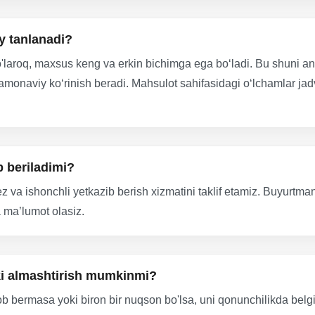
y tanlanadi?
 o'laroq, maxsus keng va erkin bichimga ega bo‘ladi. Bu shuni an
amonaviy ko‘rinish beradi. Mahsulot sahifasidagi o‘lchamlar ja
b beriladimi?
z va ishonchli yetkazib berish xizmatini taklif etamiz. Buyurtma
 ma’lumot olasiz.
oki almashtirish mumkinmi?
ob bermasa yoki biron bir nuqson bo'lsa, uni qonunchilikda belg