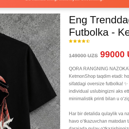
Eng Trenddag
Futbolka - 
99000 
149000 UZS
QORA RANGNING NAZOKATI 
KetmonShop taqdim etadi: ho
sifatdagi oversize futbolka! ✨
individual uslubingizni aks ett
minimalistik printi bilan u o‘
Har bir detalida qulaylik va 
havo o‘tkazuvchan matodan ta
darajada qulay o‘tkazishingizni