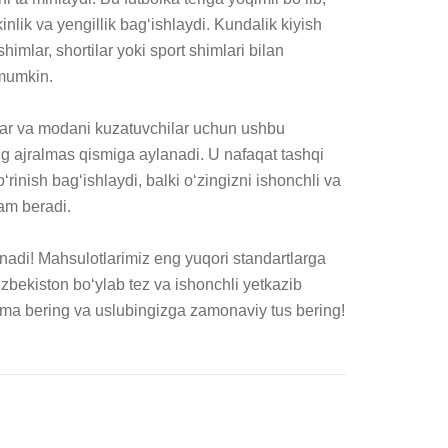
lik va yengillik bag‘ishlaydi. Kundalik kiyish 
himlar, shortilar yoki sport shimlari bilan 
mumkin.

lar va modani kuzatuvchilar uchun ushbu 
g ajralmas qismiga aylanadi. U nafaqat tashqi 
rinish bag‘ishlaydi, balki o‘zingizni ishonchli va 
am beradi.

adi! Mahsulotlarimiz eng yuqori standartlarga 
zbekiston bo‘ylab tez va ishonchli yetkazib 
tma bering va uslubingizga zamonaviy tus bering!