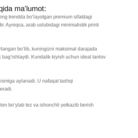
qida ma'lumot:
trendda bo‘layotgan premium sifatdagi 
r. Ayniqsa, arab uslubidagi minimalistik printi 
langan bo‘lib, kuningizni maksimal darajada 
k bag‘ishlaydi. Kundalik kiyish uchun ideal tanlov 
smiga aylanadi. U nafaqat tashqi 
radi.

on bo‘ylab tez va ishonchli yetkazib berish 