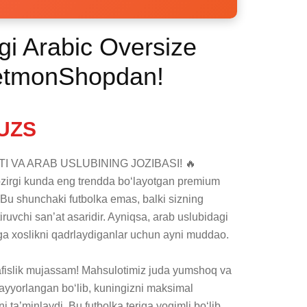
i Arabic Oversize
KetmonShopdan!
UZS
VA ARAB USLUBINING JOZIBASI! 🔥 
zirgi kunda eng trendda bo‘layotgan premium 
 Bu shunchaki futbolka emas, balki sizning 
iruvchi san’at asaridir. Ayniqsa, arab uslubidagi 
ziga xoslikni qadrlaydiganlar uchun ayni muddao.

nafislik mujassam! Mahsulotimiz juda yumshoq va 
yyorlangan bo‘lib, kuningizni maksimal 
 ta’minlaydi. Bu futbolka teriga yoqimli bo‘lib, 