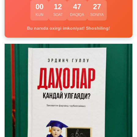
00
12
47
26
KUN
SOAT
DAQIQA
SONIYA
Bu narxda oxirgi imkoniyat! Shoshiling!