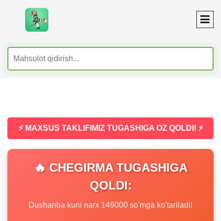
⚡ MAXSUS TAKLIFIMIZ TUGASHIGA OZ QOLDI! ⚡
🔥 CHEGIRMA TUGASHIGA
QOLDI:
Dushanba kuni narx 149000 so'mga ko'tariladi!