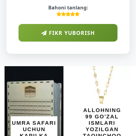
Bahoni tanlang:
FIKR YUBORISH
A
DI
O'
KU
DARA
SHIF
YELI
XOT
ALLOHNING
UM
99 GO'ZAL
SAL
 SAFARI
ISMLARI
U
CHUN
YOZILGAN
BE
PILKA
TAQINCHOQ
N