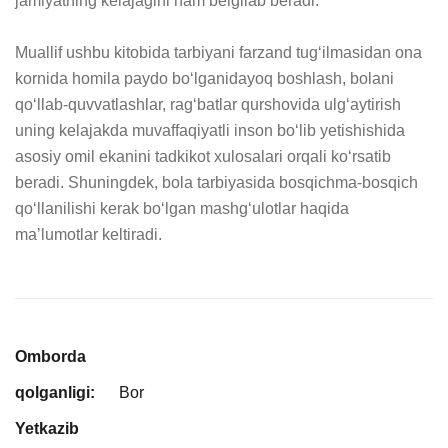
jamiyatning kelajagini ham belgilab beradi.

Muallif ushbu kitobida tarbiyani farzand tug‘ilmasidan ona 
kornida homila paydo bo‘lganidayoq boshlash, bolani 
qo‘llab-quvvatlashlar, rag‘batlar qurshovida ulg‘aytirish 
uning kelajakda muvaffaqiyatli inson bo‘lib yetishishida 
asosiy omil ekanini tadkikot xulosalari orqali ko‘rsatib 
beradi. Shuningdek, bola tarbiyasida bosqichma-bosqich 
qo‘llanilishi kerak bo‘lgan mashg‘ulotlar haqida 
maʼlumotlar keltiradi.
Omborda
qolganligi:
Bor
Yetkazib