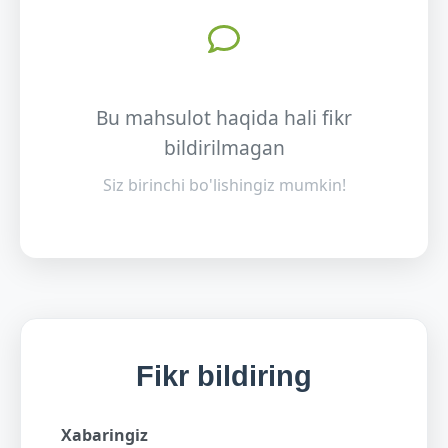
Bu mahsulot haqida hali fikr
bildirilmagan
Siz birinchi bo'lishingiz mumkin!
Fikr bildiring
Xabaringiz