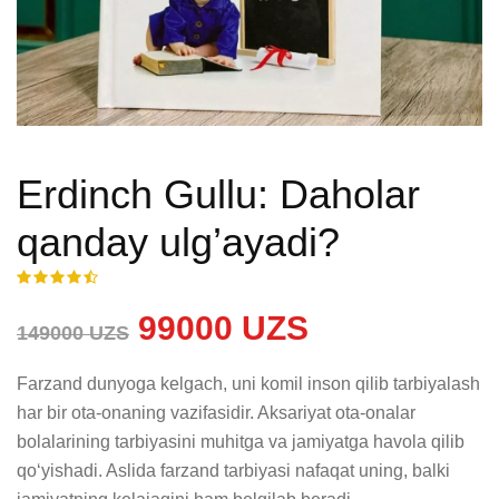
Erdinch Gullu: Daholar
qanday ulg’ayadi?
99000 UZS
149000 UZS
Farzand dunyoga kelgach, uni komil inson qilib tarbiyalash 
har bir ota-onaning vazifasidir. Aksariyat ota-onalar 
bolalarining tarbiyasini muhitga va jamiyatga havola qilib 
qo‘yishadi. Aslida farzand tarbiyasi nafaqat uning, balki 