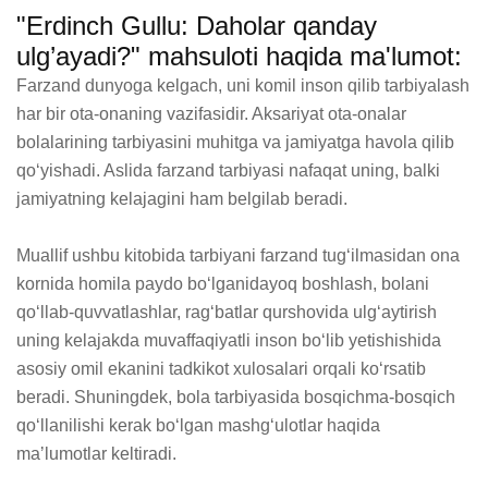
"Erdinch Gullu: Daholar qanday
ulg’ayadi?" mahsuloti haqida ma'lumot:
Farzand dunyoga kelgach, uni komil inson qilib tarbiyalash 
har bir ota-onaning vazifasidir. Aksariyat ota-onalar 
bolalarining tarbiyasini muhitga va jamiyatga havola qilib 
qo‘yishadi. Aslida farzand tarbiyasi nafaqat uning, balki 
jamiyatning kelajagini ham belgilab beradi.

Muallif ushbu kitobida tarbiyani farzand tug‘ilmasidan ona 
kornida homila paydo bo‘lganidayoq boshlash, bolani 
qo‘llab-quvvatlashlar, rag‘batlar qurshovida ulg‘aytirish 
uning kelajakda muvaffaqiyatli inson bo‘lib yetishishida 
asosiy omil ekanini tadkikot xulosalari orqali ko‘rsatib 
beradi. Shuningdek, bola tarbiyasida bosqichma-bosqich 
qo‘llanilishi kerak bo‘lgan mashg‘ulotlar haqida 
maʼlumotlar keltiradi.