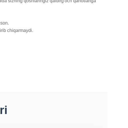
a sizning qoshlaringiz qaldirg'och qanotlariga 
son.

tirib chiqarmaydi.
ri