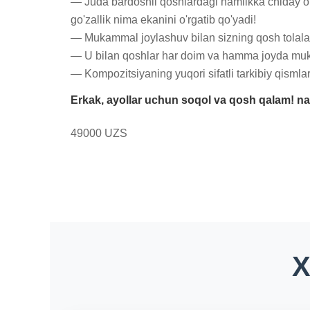
— Juda bardoshli qoshlardagi namlikka chiday ol
go'zallik nima ekanini o'rgatib qo'yadi! 

— Mukammal joylashuv bilan sizning qosh tolalari
— U bilan qoshlar har doim va hamma joyda mukamm
— Kompozitsiyaning yuqori sifatli tarkibiy qismlari 
Erkak, ayollar uchun soqol va qosh qalam! na
49000 UZS
X