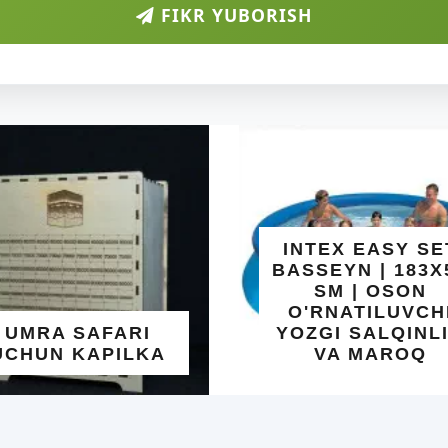
FIKR YUBORISH
INTEX EASY SET
BASSEYN | 183X51
SM | OSON
O'RNATILUVCHI
A SAFARI
YOZGI SALQINLIK
N KAPILKA
VA MAROQ