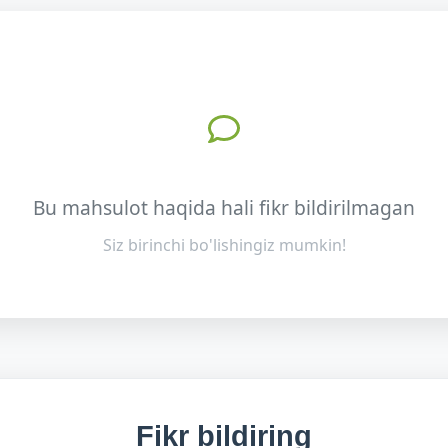
Bu mahsulot haqida hali fikr bildirilmagan
Siz birinchi bo'lishingiz mumkin!
Fikr bildiring