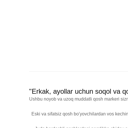
"Erkak, ayollar uchun soqol va 
Ushbu noyob va uzoq muddatli qosh markeri sizning
  Eski va sifatsiz qosh bo'yovchilardan vos keching yangi davr benuqson, tabiiy qo'shlarni chiza oladigan marker bilan tanishing!
