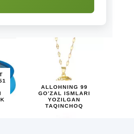
ARAB D
O'SUVCH
DARAX
SHIF
ALLOHNING 99
YELIM
GO'ZAL ISMLARI
XOTIRA 
YOZILGAN
SALOMAT
TAQINCHOQ
BEBAHO