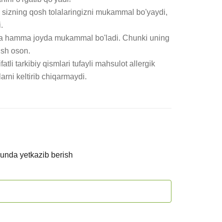
izning qosh tolalaringizni mukammal bo'yaydi, 


va hamma joyda mukammal bo'ladi. Chunki uning 
ish oson.

li tarkibiy qismlari tufayli mahsulot allergik 
larni keltirib chiqarmaydi.
kunda yetkazib berish