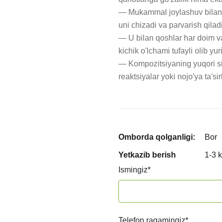
— Mukammal joylashuv bilan s
uni chizadi va parvarish qiladi.
— U bilan qoshlar har doim 
kichik o'lchami tufayli olib yur
— Kompozitsiyaning yuqori sifat
reaktsiyalar yoki nojo'ya ta'sir
Omborda qolganligi:
Bor
Yetkazib berish
1-3 
Ismingiz
*
Telefon raqamingiz
*