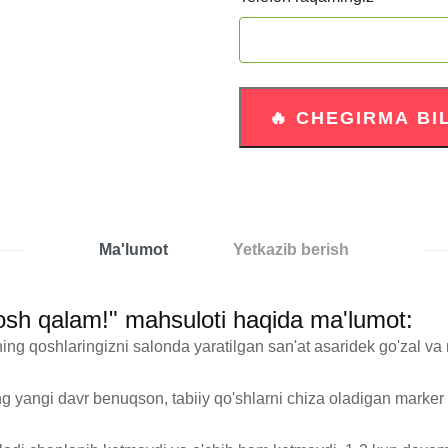
Ma'lumot
Yetkazib berish
qosh qalam!" mahsuloti haqida ma'lumot:
 qoshlaringizni salonda yaratilgan san'at asaridek go'zal va naf