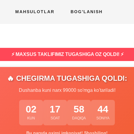
MAHSULOTLAR
BOG'LANISH
⚡ MAXSUS TAKLIFIMIZ TUGASHIGA OZ QOLDI! ⚡
🔥 CHEGIRMA TUGASHIGA QOLDI:
Dushanba kuni narx 99000 so'mga ko'tariladi!
02
17
58
43
KUN
SOAT
DAQIQA
SONIYA
Bu narxda oxirgi imkoniyat! Shoshiling!