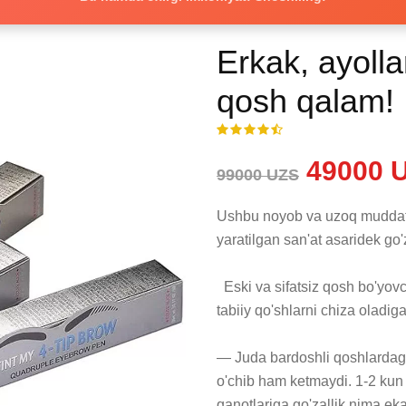
Erkak, ayoll
qosh qalam!
49000 
99000 UZS
Ushbu noyob va uzoq muddatli
yaratilgan san'at asaridek go'za
  Eski va sifatsiz qosh bo'yovchilardan vos keching yangi davr benuqson, 
tabiiy qo'shlarni chiza oladiga
— Juda bardoshli qoshlardagi
o'chib ham ketmaydi. 1-2 kun 
qanotlariga go'zallik nima ekan