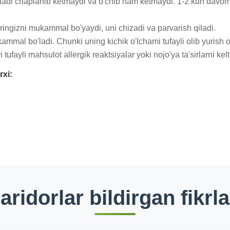
adi chaplanib ketmaydi va o'chib ham ketmaydi. 1-2 kun davomid
ngizni mukammal bo'yaydi, uni chizadi va parvarish qiladi.

al bo'ladi. Chunki uning kichik o'lchami tufayli olib yurish o
tufayli mahsulot allergik reaktsiyalar yoki nojo'ya ta'sirlarni kel
rxi:
aridorlar bildirgan fikrla