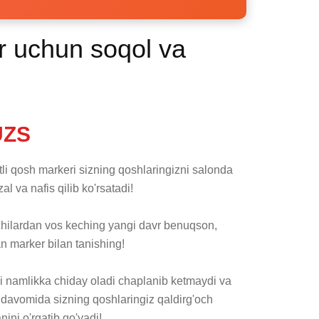
ar uchun soqol va
UZS
 qosh markeri sizning qoshlaringizni salonda 
l va nafis qilib ko'rsatadi!

n marker bilan tanishing!

 namlikka chiday oladi chaplanib ketmaydi va 
davomida sizning qoshlaringiz qaldirg'och 
ini o'rgatib qo'yadi! 
