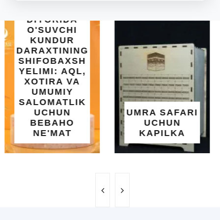
INTEX EASY
SET BASSEYN
| 183X51 SM |
OSON
O'RNATILUVCHI
UMRA SAFARI
YOZGI
UCHUN
SALQINLIK VA
KAPILKA
MAROQ