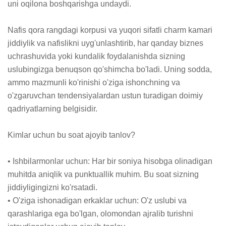
uni oqilona boshqarishga undaydi.

Nafis qora rangdagi korpusi va yuqori sifatli charm kamari 
jiddiylik va nafislikni uyg'unlashtirib, har qanday biznes 
uchrashuvida yoki kundalik foydalanishda sizning 
uslubingizga benuqson qo'shimcha bo'ladi. Uning sodda, 
ammo mazmunli ko'rinishi o'ziga ishonchning va 
o'zgaruvchan tendensiyalardan ustun turadigan doimiy 
qadriyatlarning belgisidir.

Kimlar uchun bu soat ajoyib tanlov?

• Ishbilarmonlar uchun: Har bir soniya hisobga olinadigan 
muhitda aniqlik va punktuallik muhim. Bu soat sizning 
jiddiyligingizni ko'rsatadi.

• O'ziga ishonadigan erkaklar uchun: O'z uslubi va 
qarashlariga ega bo'lgan, olomondan ajralib turishni 