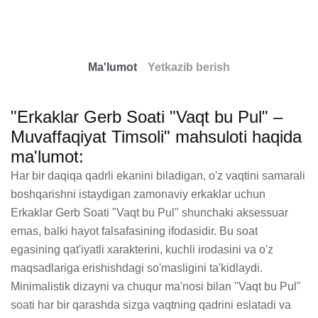
Ma'lumot
Yetkazib berish
"Erkaklar Gerb Soati "Vaqt bu Pul" –
Muvaffaqiyat Timsoli" mahsuloti haqida
ma'lumot:
Har bir daqiqa qadrli ekanini biladigan, o'z vaqtini samarali 
boshqarishni istaydigan zamonaviy erkaklar uchun 
Erkaklar Gerb Soati "Vaqt bu Pul" shunchaki aksessuar 
emas, balki hayot falsafasining ifodasidir. Bu soat 
egasining qat'iyatli xarakterini, kuchli irodasini va o'z 
maqsadlariga erishishdagi so'masligini ta'kidlaydi. 
Minimalistik dizayni va chuqur ma'nosi bilan "Vaqt bu Pul" 
soati har bir qarashda sizga vaqtning qadrini eslatadi va 