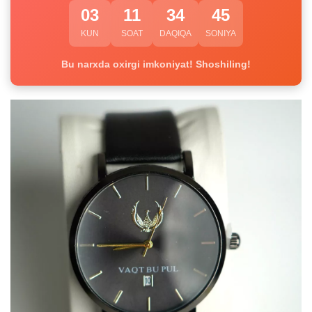
03
11
34
45
KUN
SOAT
DAQIQA
SONIYA
Bu narxda oxirgi imkoniyat! Shoshiling!