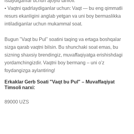
istaydiganlar uchun ajoyib tanlov.

• Vaqtni qadrlaydiganlar uchun: Vaqt — bu eng qimmatli 
resurs ekanligini anglab yetgan va uni boy bermaslikka 
intiladiganlar uchun mukammal soat.

Bugun "Vaqt bu Pul" soatini taqing va ertaga boshqalar 
sizga qarab vaqtni bilsin. Bu shunchaki soat emas, bu 
sizning shaxsiy brendingiz, muvaffaqiyatga erishishdagi 
yordamchingizdir. Vaqtni boy bermang – uni o'z 
foydangizga aylantiring!
Erkaklar Gerb Soati "Vaqt bu Pul" – Muvaffaqiyat
Timsoli narxi:
89000 UZS