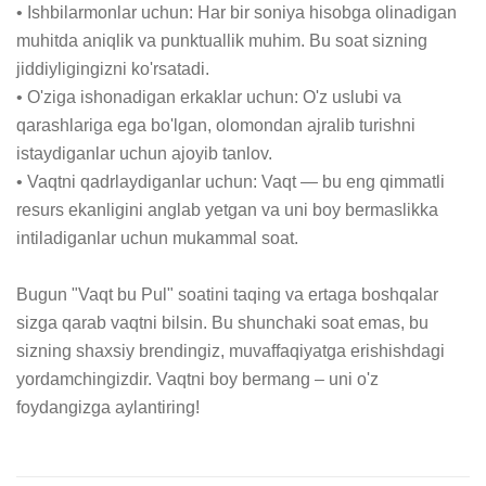
• Ishbilarmonlar uchun: Har bir soniya hisobga olinadigan 
muhitda aniqlik va punktuallik muhim. Bu soat sizning 
jiddiyligingizni ko'rsatadi.

• O'ziga ishonadigan erkaklar uchun: O'z uslubi va 
qarashlariga ega bo'lgan, olomondan ajralib turishni 
istaydiganlar uchun ajoyib tanlov.

• Vaqtni qadrlaydiganlar uchun: Vaqt — bu eng qimmatli 
resurs ekanligini anglab yetgan va uni boy bermaslikka 
intiladiganlar uchun mukammal soat.

Bugun "Vaqt bu Pul" soatini taqing va ertaga boshqalar 
sizga qarab vaqtni bilsin. Bu shunchaki soat emas, bu 
sizning shaxsiy brendingiz, muvaffaqiyatga erishishdagi 
yordamchingizdir. Vaqtni boy bermang – uni o'z 
foydangizga aylantiring!