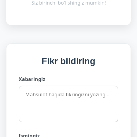
Siz birinchi bo'lishingiz mumkin!
Fikr bildiring
Xabaringiz
Ismingiz