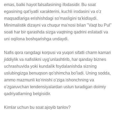
emas, balki hayot falsafasining ifodasidir. Bu soat 
egasining qat'iyatli xarakterini, kuchli irodasini va o'z 
maqsadlariga erishishdagi so'masligini ta'kidlaydi. 
Minimalistik dizayni va chuqur ma'nosi bilan "Vaqt bu Pul" 
soati har bir qarashda sizga vaqtning qadrini eslatadi va 
uni oqilona boshqarishga undaydi.

Nafis qora rangdagi korpusi va yuqori sifatli charm kamari 
jiddiylik va nafislikni uyg'unlashtirib, har qanday biznes 
uchrashuvida yoki kundalik foydalanishda sizning 
uslubingizga benuqson qo'shimcha bo'ladi. Uning sodda, 
ammo mazmunli ko'rinishi o'ziga ishonchning va 
o'zgaruvchan tendensiyalardan ustun turadigan doimiy 
qadriyatlarning belgisidir.

Kimlar uchun bu soat ajoyib tanlov?
