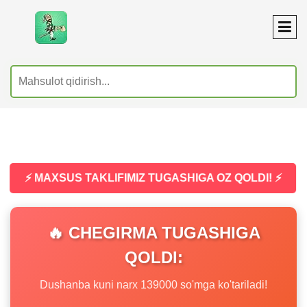
⚡ MAXSUS TAKLIFIMIZ TUGASHIGA OZ QOLDI! ⚡
🔥 CHEGIRMA TUGASHIGA
QOLDI:
Dushanba kuni narx 139000 so'mga ko'tariladi!