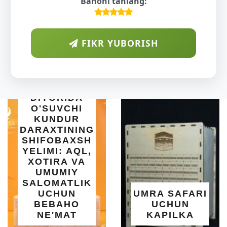
Bahoni tanlang:
FIKR YUBORISH
ARAB
DIYORIDA
O'SUVCHI
KUNDUR
ARAXTINING
HIFOBAXSH
I
ELIMI: AQL,
S
XOTIRA VA
|
UMUMIY
ALOMATLIK
O'
UCHUN
UMRA SAFARI
BEBAHO
UCHUN
SA
NE'MAT
KAPILKA