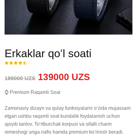
Erkaklar qoʻl soati
139000 UZS
189000 UZS
⌚ Premium Raqamli Soat

Zamonaviy dizayn va qulay funksiyalarni o‘zida mujassam 
etgan ushbu raqamli soat kundalik foydalanish uchun 
ajoyib tanlov. To‘rtburchak korpusi va sifatli charm 
remeshogi unga nafis hamda premium ko‘rinish beradi.
