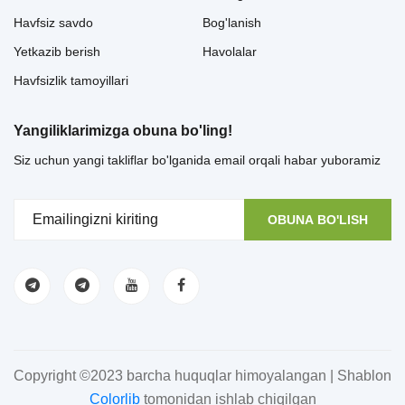
Havfsiz savdo
Bog'lanish
Yetkazib berish
Havolalar
Havfsizlik tamoyillari
Yangiliklarimizga obuna bo'ling!
Siz uchun yangi takliflar bo'lganida email orqali habar yuboramiz
OBUNA BO'LISH
Copyright ©2023 barcha huquqlar himoyalangan | Shablon
Colorlib
tomonidan ishlab chiqilgan