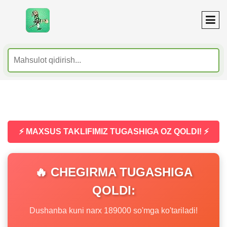
⚡ MAXSUS TAKLIFIMIZ TUGASHIGA OZ QOLDI! ⚡
🔥 CHEGIRMA TUGASHIGA
QOLDI:
Dushanba kuni narx 189000 so'mga ko'tariladi!