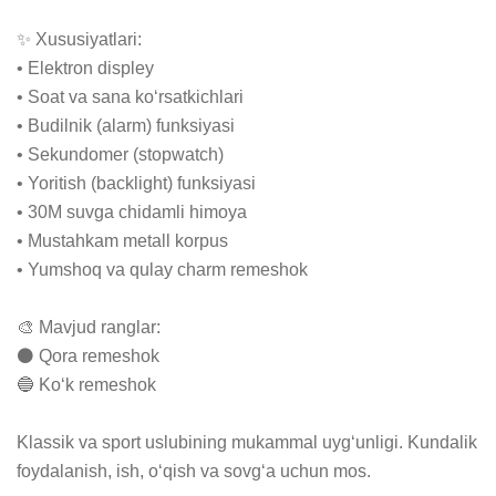
✨ Xususiyatlari:

• Elektron displey

• Soat va sana ko‘rsatkichlari

• Budilnik (alarm) funksiyasi

• Sekundomer (stopwatch)

• Yoritish (backlight) funksiyasi

• 30M suvga chidamli himoya

• Mustahkam metall korpus

• Yumshoq va qulay charm remeshok

🎨 Mavjud ranglar:

⚫ Qora remeshok

🔵 Ko‘k remeshok

Klassik va sport uslubining mukammal uyg‘unligi. Kundalik 
foydalanish, ish, o‘qish va sovg‘a uchun mos.