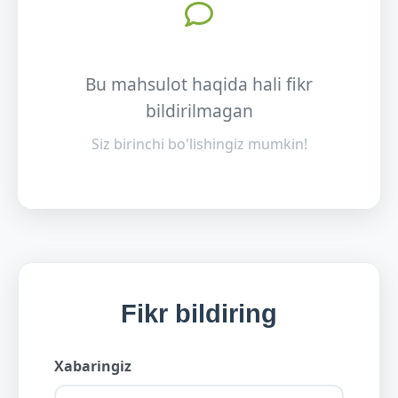
Bu mahsulot haqida hali fikr
bildirilmagan
Siz birinchi bo'lishingiz mumkin!
Fikr bildiring
Xabaringiz