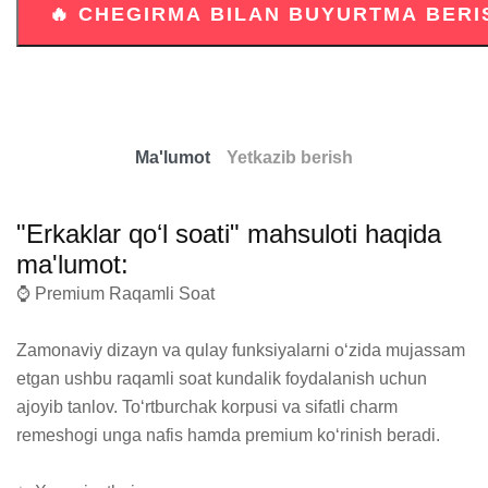
Ma'lumot
Yetkazib berish
"Erkaklar qoʻl soati" mahsuloti haqida
ma'lumot:
⌚ Premium Raqamli Soat

Zamonaviy dizayn va qulay funksiyalarni o‘zida mujassam 
etgan ushbu raqamli soat kundalik foydalanish uchun 
ajoyib tanlov. To‘rtburchak korpusi va sifatli charm 
remeshogi unga nafis hamda premium ko‘rinish beradi.
