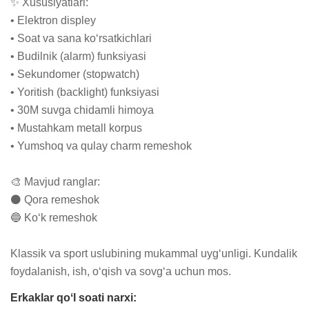
✨ Xususiyatlari:

• Elektron displey

• Soat va sana ko‘rsatkichlari

• Budilnik (alarm) funksiyasi

• Sekundomer (stopwatch)

• Yoritish (backlight) funksiyasi

• 30M suvga chidamli himoya

• Mustahkam metall korpus

• Yumshoq va qulay charm remeshok

🎨 Mavjud ranglar:

⚫ Qora remeshok

🔵 Ko‘k remeshok

Klassik va sport uslubining mukammal uyg‘unligi. Kundalik 
foydalanish, ish, o‘qish va sovg‘a uchun mos.
Erkaklar qoʻl soati narxi: