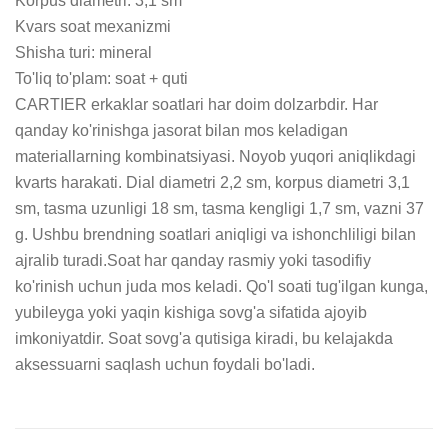
Korpus diametri: 3,1 sm

Kvars soat mexanizmi

Shisha turi: mineral

To'liq to'plam: soat + quti

CARTIER erkaklar soatlari har doim dolzarbdir. Har 
qanday ko'rinishga jasorat bilan mos keladigan 
materiallarning kombinatsiyasi. Noyob yuqori aniqlikdagi 
kvarts harakati. Dial diametri 2,2 sm, korpus diametri 3,1 
sm, tasma uzunligi 18 sm, tasma kengligi 1,7 sm, vazni 37 
g. Ushbu brendning soatlari aniqligi va ishonchliligi bilan 
ajralib turadi.Soat har qanday rasmiy yoki tasodifiy 
ko'rinish uchun juda mos keladi. Qo'l soati tug'ilgan kunga, 
yubileyga yoki yaqin kishiga sovg'a sifatida ajoyib 
imkoniyatdir. Soat sovg'a qutisiga kiradi, bu kelajakda 
aksessuarni saqlash uchun foydali bo'ladi.