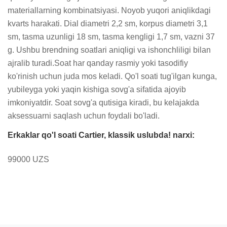
materiallarning kombinatsiyasi. Noyob yuqori aniqlikdagi 
kvarts harakati. Dial diametri 2,2 sm, korpus diametri 3,1 
sm, tasma uzunligi 18 sm, tasma kengligi 1,7 sm, vazni 37 
g. Ushbu brendning soatlari aniqligi va ishonchliligi bilan 
ajralib turadi.Soat har qanday rasmiy yoki tasodifiy 
ko'rinish uchun juda mos keladi. Qo'l soati tug'ilgan kunga, 
yubileyga yoki yaqin kishiga sovg'a sifatida ajoyib 
imkoniyatdir. Soat sovg'a qutisiga kiradi, bu kelajakda 
aksessuarni saqlash uchun foydali bo'ladi.
Erkaklar qo'l soati Cartier, klassik uslubda! narxi:
99000 UZS