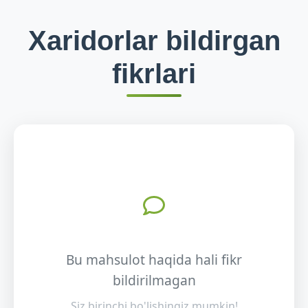
Xaridorlar bildirgan
fikrlari
Bu mahsulot haqida hali fikr
bildirilmagan
Siz birinchi bo'lishingiz mumkin!