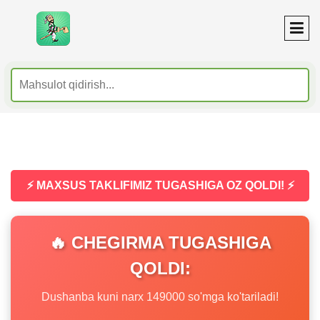
⚡ MAXSUS TAKLIFIMIZ TUGASHIGA OZ QOLDI! ⚡
🔥 CHEGIRMA TUGASHIGA
QOLDI:
Dushanba kuni narx 149000 so'mga ko'tariladi!