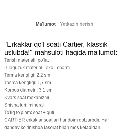
Ma'lumot
Yetkazib berish
"Erkaklar qo'l soati Cartier, klassik
uslubda!" mahsuloti haqida ma'lumot:
Terish materiali: po'lat

Bilaguzuk materiali: eko - charm

Terma kengligi: 2,2 sm

Tasma kengligi: 1,7 sm

Korpus diametri: 3,1 sm

Kvars soat mexanizmi

Shisha turi: mineral

To'liq to'plam: soat + quti

CARTIER erkaklar soatlari har doim dolzarbdir. Har 
qanday ko'rinishga jasorat bilan mos keladigan 