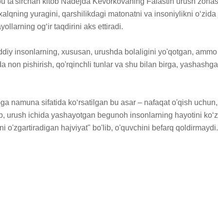
hbu ta'sirchan kitob Nadejda Kevorkovaning Falastin urush zonasida
xalqning yuragini, qarshilikdagi matonatni va insoniylikni o‘zida
ollarning og‘ir taqdirini aks ettiradi.

oddiy insonlarning, xususan, urushda bolaligini yo'qotgan, ammo 
a non pishirish, qo'rqinchli tunlar va shu bilan birga, yashash
ga namuna sifatida ko‘rsatilgan bu asar – nafaqat o'qish uchun, b
qib, urush ichida yashayotgan begunoh insonlarning hayotini ko‘zi
i o'zgartiradigan hajviyat" bo'lib, o'quvchini befarq qoldirmaydi.