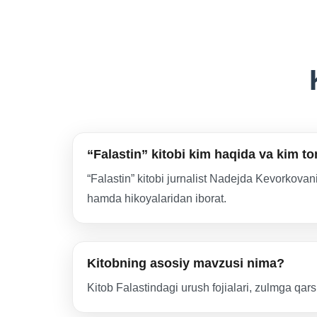
“Falastin” kitobi kim haqida va kim 
“Falastin” kitobi jurnalist Nadejda Kevorkova
hamda hikoyalaridan iborat.
Kitobning asosiy mavzusi nima?
Kitob Falastindagi urush fojialari, zulmga qarsh