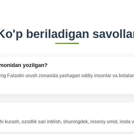
Ko'p beriladigan savolla
tomonidan yozilgan?
ning Falastin urush zonasida yashagan oddiy insonlar va bolalar
i kurash, ozodlik sari intilish, shuningdek, insoniy umid, iroda v