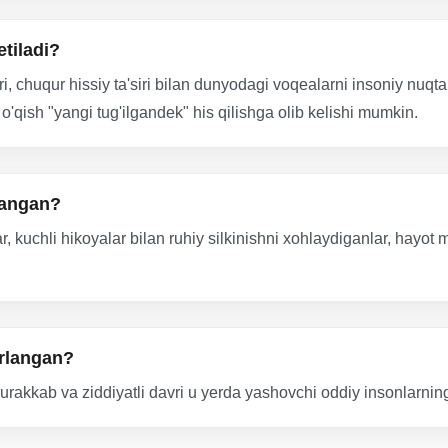
etiladi?
i, chuqur hissiy ta'siri bilan dunyodagi voqealarni insoniy nuq
 o'qish "yangi tug'ilgandek" his qilishga olib kelishi mumkin.
llangan?
r, kuchli hikoyalar bilan ruhiy silkinishni xohlaydiganlar, hayot
irlangan?
urakkab va ziddiyatli davri u yerda yashovchi oddiy insonlarning 