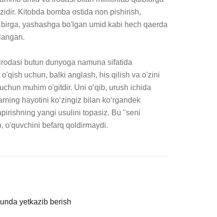
idir. Kitobda bomba ostida non pishirish, 
an birga, yashashga bo'lgan umid kabi hech qaerda 
langan.

a irodasi butun dunyoga namuna sifatida 
o'qish uchun, balki anglash, his qilish va o'zini 
 uchun muhim o'gitdir. Uni o‘qib, urush ichida 
ning hayotini ko‘zingiz bilan ko‘rgandek 
pirishning yangi usulini topasiz. Bu "seni 
ib, o'quvchini befarq qoldirmaydi.
kunda yetkazib berish