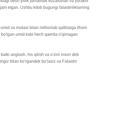
gi besh yillik jurnalistik kuzatuvlari va yurakni 
 jam etgan. Ushbu kitob bugungi falastinliklarning 
umid va irodasi bilan millionlab qalblarga ilhom 
ga bo'lgan umid kabi hech qaerda o'qimagan 
alki anglash, his qilish va o'zini inson deb 
ngiz bilan ko‘rgandek bo‘lasiz va Falastin 