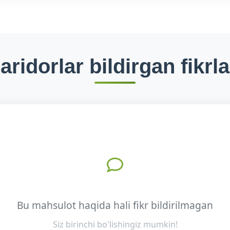
aridorlar bildirgan fikrla
Bu mahsulot haqida hali fikr bildirilmagan
Siz birinchi bo'lishingiz mumkin!