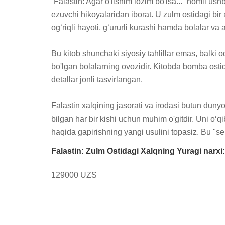
“Falastin: Agar o'lishim lozim bo'lsa...” nomli us
ezuvchi hikoyalaridan iborat. U zulm ostidagi bir 
og‘riqli hayoti, g‘ururli kurashi hamda bolalar va ay
Bu kitob shunchaki siyosiy tahlillar emas, balki 
bo'lgan bolalarning ovozidir. Kitobda bomba ostid
detallar jonli tasvirlangan.

Falastin xalqining jasorati va irodasi butun dunyo
bilgan har bir kishi uchun muhim o'gitdir. Uni o‘
haqida gapirishning yangi usulini topasiz. Bu "sen
Falastin: Zulm Ostidagi Xalqning Yuragi narxi:
129000 UZS