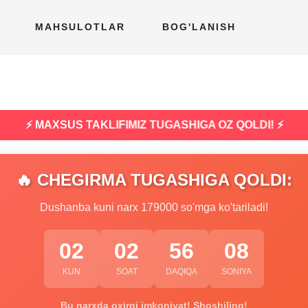
MAHSULOTLAR
BOG'LANISH
⚡ MAXSUS TAKLIFIMIZ TUGASHIGA OZ QOLDI! ⚡
🔥 CHEGIRMA TUGASHIGA QOLDI:
Dushanba kuni narx 179000 so'mga ko'tariladi!
02
02
56
07
KUN
SOAT
DAQIQA
SONIYA
Bu narxda oxirgi imkoniyat! Shoshiling!