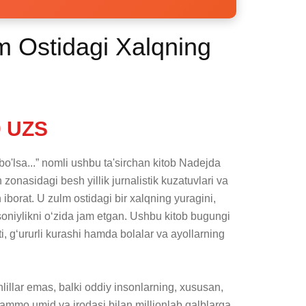
lm Ostidagi Xalqning
 UZS
bo'lsa...” nomli ushbu ta'sirchan kitob Nadejda 
onasidagi besh yillik jurnalistik kuzatuvlari va 
iborat. U zulm ostidagi bir xalqning yuragini, 
soniylikni o‘zida jam etgan. Ushbu kitob bugungi 
oti, g‘ururli kurashi hamda bolalar va ayollarning 
lillar emas, balki oddiy insonlarning, xususan, 
 ammo umid va irodasi bilan millionlab qalblarga 