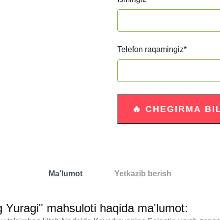
Telefon raqamingiz
*
Ma'lumot
Yetkazib berish
g Yuragi" mahsuloti haqida ma'lumot: