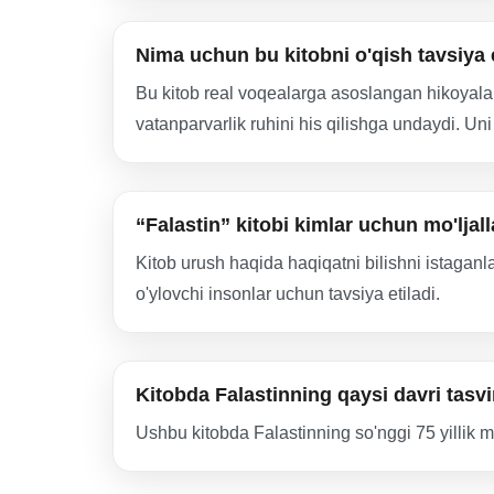
Nima uchun bu kitobni o'qish tavsiya 
Bu kitob real voqealarga asoslangan hikoyalar
vatanparvarlik ruhini his qilishga undaydi. Uni
“Falastin” kitobi kimlar uchun mo'lja
Kitob urush haqida haqiqatni bilishni istaganla
o'ylovchi insonlar uchun tavsiya etiladi.
Kitobda Falastinning qaysi davri tasv
Ushbu kitobda Falastinning so'nggi 75 yillik m