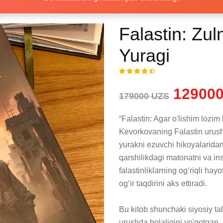
Falastin: Zu
Yuragi
129000
179000 UZS
“Falastin: Agar o'lishim lozim 
Kevorkovaning Falastin urush z
yurakni ezuvchi hikoyalaridan 
qarshilikdagi matonatni va in
falastinliklarning og‘riqli hay
og‘ir taqdirini aks ettiradi.

Bu kitob shunchaki siyosiy tah
urushda bolaligini yo'qotgan,