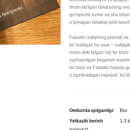
ilhom bo'lgan bolalarning ovoz
qo'rqinchli tunlar va shu bil
o'qimagan detallar jonli tasvir
Falastin xalqining jasorati v
ko‘rsatilgan bu asar – nafaqat 
inson deb bilgan har bir kishi
yashayotgan begunoh insonlar
bo‘lasiz va Falastin haqida ga
o'zgartiradigan hajviyat" bo'l
Omborda qolganligi:
Bor
Yetkazib berish
1-3 
Ismingiz
*