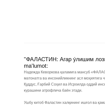
"ФАЛАСТИН: Агар у́лишим лозим
ma'lumot:
Надежда Кеворкова қаламига мансуб «ФАЛАСТИ
матонатга ва инсонийликнинг асл моҳиятига 
Қуддус, Ғарбий Соҳил ва Исроилда оддий инсо
курашини атрофлича баён этади.

Ушбу китоб Фаластин халқининг ишғол ва қама