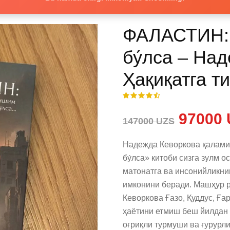
ФАЛАСТИН: 
бу́лса – На
Ҳақиқатга т
97000 
147000 UZS
Надежда Кеворкова қалами
бу́лса» китоби сизга зулм о
матонатга ва инсонийликнин
имконини беради. Машҳур р
Кеворкова Ғазо, Қуддус, Ға
ҳаётини етмиш беш йилдан о
оғриқли турмуши ва ғурурли