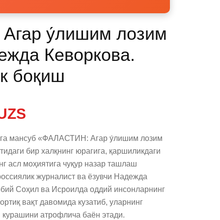
Агар у́лишим лозим
дежда Кеворкова.
ик боқиш
UZS
га мансуб «ФАЛАСТИН: Агар у́лишим лозим 
стидаги бир халқнинг юрагига, қаршиликдаги 
г асл моҳиятига чуқур назар ташлаш 
оссиялик журналист ва ёзувчи Надежда 
рбий Соҳил ва Исроилда оддий инсонларнинг 
ртиқ вақт давомида кузатиб, уларнинг 
 курашини атрофлича баён этади.
