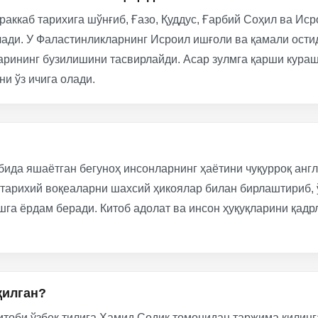
ураккаб тарихига шўнғиб, Ғазо, Қуддус, Ғарбий Соҳил ва И
чади. У Фаластинликларнинг Исроил ишғоли ва қамали ости
ларининг бузилишини тасвирлайди. Асар зулмга қарши кураш
и ўз ичига олади.
бида яшаётган бегуноҳ инсонларнинг ҳаётини чуқурроқ англ
У тарихий воқеаларни шахсий ҳикоялар билан бирлаштириб, 
шга ёрдам беради. Китоб адолат ва инсон ҳуқуқларини қадр
қилган?
итоби ўзбек тилига Ҳамид Содиқ томонидан таржима қилинг