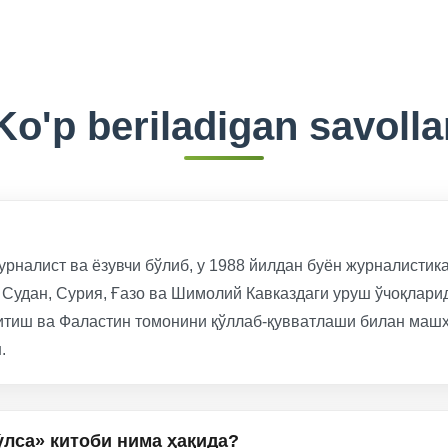
Ko'p beriladigan savolla
рналист ва ёзувчи бўлиб, у 1988 йилдан буён журналистик
, Судан, Сурия, Ғазо ва Шимолий Кавказдаги уруш ўчоқлари
тиш ва Фаластин томонини қўллаб-қувватлаши билан машҳу
.
́лса» китоби нима ҳақида?