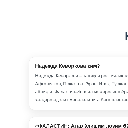
Надежда Кеворкова ким?
Надежда Кеворкова – таниқли россиялик жу
Афғонистон, Покистон, Эрон, Ироқ, Туркия
айниқса, Фаластин-Исроил можаросини ёри
халқаро адолат масалаларига бағишланган
«ФАЛАСТИН: Агар у́лишим лозим бу