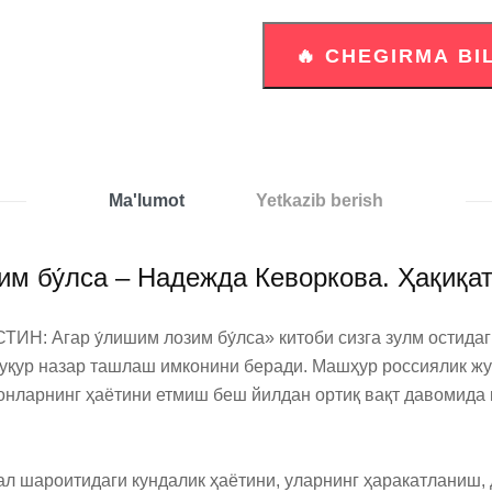
Ma'lumot
Yetkazib berish
 бу́лса – Надежда Кеворкова. Ҳақиқатг
Н: Агар у́лишим лозим бу́лса» китоби сизга зулм остидаги
чуқур назар ташлаш имконини беради. Машҳур россиялик жур
нларнинг ҳаётини етмиш беш йилдан ортиқ вақт давомида ку
л шароитидаги кундалик ҳаётини, уларнинг ҳаракатланиш, д