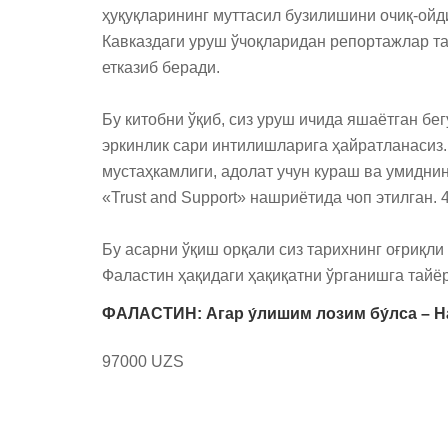
ҳуқуқларининг муттасил бузилишини очиқ-ойди
Кавказдаги уруш ўчоқларидан репортажлар та
етказиб беради.

Бу китобни ўқиб, сиз уруш ичида яшаётган бег
эркинлик сари интилишларига ҳайратланасиз. 
мустаҳкамлиги, адолат учун кураш ва умиднин
«Trust and Support» нашриётида чоп этилган. 
Бу асарни ўқиш орқали сиз тарихнинг оғриқли
Фаластин ҳақидаги ҳақиқатни ўрганишга тайё
ФАЛАСТИН: Агар у́лишим лозим бу́лса – На
97000 UZS