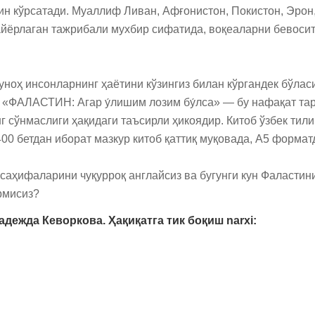
н кўрсатади. Муаллиф Ливан, Афғонистон, Покистон, Эрон,
йёрлаган тажрибали мухбир сифатида, воқеаларни бевосита 
уноҳ инсонларнинг ҳаётини кўзингиз билан кўргандек бўласи
«ФАЛАСТИН: Агар у́лишим лозим бу́лса» — бу нафақат тари
г сўнмаслиги ҳақидаги таъсирли ҳикоядир. Китоб ўзбек тил
400 бетдан иборат мазкур китоб қаттиқ муқовада, A5 форматд
 саҳифаларини чуқурроқ англайсиз ва бугунги кун Фаластини
рмисиз?
дежда Кеворкова. Ҳақиқатга тик боқиш narxi: