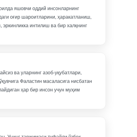
сроилда яшовчи оддий инсонларнинг
даги оғир шароитларини, ҳаракатланиш,
, эркинликка интилиш ва бир халқнинг
айсиз ва уларнинг азоб-уқубатлари,
ўқувчига Фаластин масаласига нисбатан
лайдиган ҳар бир инсон учун муҳим
ан. Унинг таржимаси туфайли ўзбек