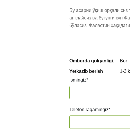
Бу асарни ўқиш орқали сиз 
англайсиз ва бугунги кун Ф
бўласиз. Фаластин ҳақидаг
Omborda qolganligi:
Bor
Yetkazib berish
1-3 
Ismingiz
*
Telefon raqamingiz
*