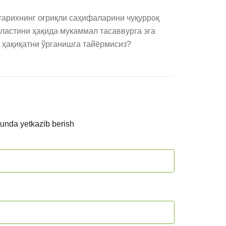
тарихнинг оғриқли саҳифаларини чуқурроқ 
аластини ҳақида мукаммал тасаввурга эга 
и ҳақиқатни ўрганишга тайёрмисиз?
kunda yetkazib berish