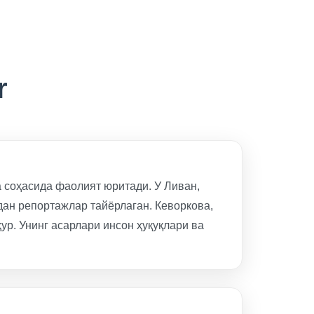
r
а соҳасида фаолият юритади. У Ливан,
дан репортажлар тайёрлаган. Кеворкова,
р. Унинг асарлари инсон ҳуқуқлари ва