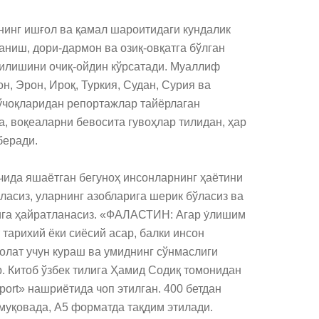
нинг ишғол ва қамал шароитидаги кундалик 
аниш, дори-дармон ва озиқ-овқатга бўлган 
зилишини очиқ-ойдин кўрсатади. Муаллиф 
н, Эрон, Ироқ, Туркия, Судан, Сурия ва 
чоқларидан репортажлар тайёрлаган 
, воқеаларни бевосита гувоҳлар тилидан, ҳар 
еради.

ичида яшаётган бегуноҳ инсонларнинг ҳаётини 
ўласиз, уларнинг азобларига шерик бўласиз ва 
га ҳайратланасиз. «ФАЛАСТИН: Агар у́лишим 
 тарихий ёки сиёсий асар, балки инсон 
олат учун кураш ва умиднинг сўнмаслиги 
. Китоб ўзбек тилига Ҳамид Содиқ томонидан 
port» нашриётида чоп этилган. 400 бетдан 
 муқовада, A5 форматда тақдим этилади.
