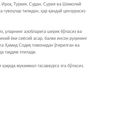
 Ироқ, Туркия, Судан, Сурия ва Шимолий 
гувоҳлар тилидан, ҳар қандай цензурасиз 
з, уларнинг азобларига шерик бўласиз ва 
хий ёки сиёсий асар, балки инсон руҳининг 
ига Ҳамид Содиқ томонидан ўгирилган ва 
а тақдим этилади.

 ҳақида мукаммал тасаввурга эга бўласиз. 