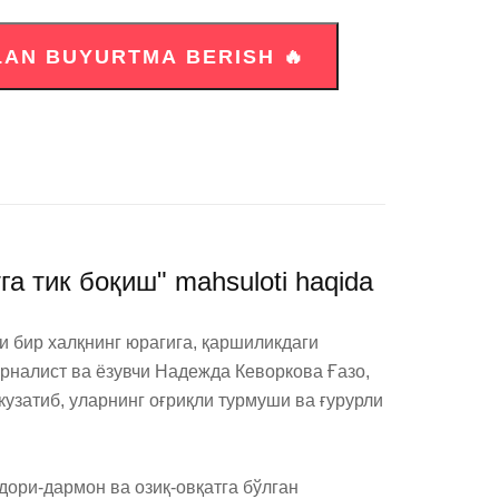
а тик боқиш" mahsuloti haqida
 бир халқнинг юрагига, қаршиликдаги 
налист ва ёзувчи Надежда Кеворкова Ғазо, 
затиб, уларнинг оғриқли турмуши ва ғурурли 
ори-дармон ва озиқ-овқатга бўлган 