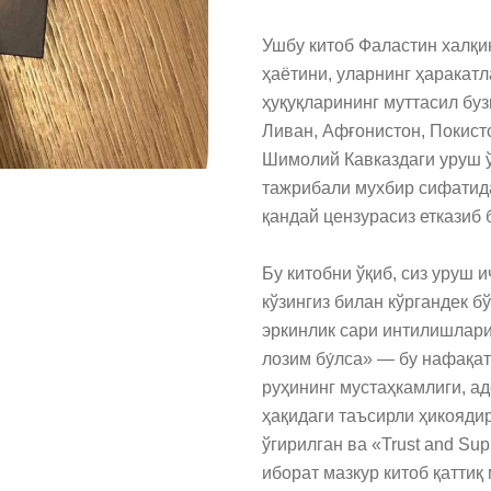
Ушбу китоб Фаластин халқи
ҳаётини, уларнинг ҳаракатл
ҳуқуқларининг муттасил бу
Ливан, Афғонистон, Покисто
Шимолий Кавказдаги уруш ў
тажрибали мухбир сифатида
қандай цензурасиз етказиб б
Бу китобни ўқиб, сиз уруш 
кўзингиз билан кўргандек б
эркинлик сари интилишлари
лозим бу́лса» — бу нафақат
руҳининг мустаҳкамлиги, ад
ҳақидаги таъсирли ҳикоядир
ўгирилган ва «Trust and Sup
иборат мазкур китоб қаттиқ