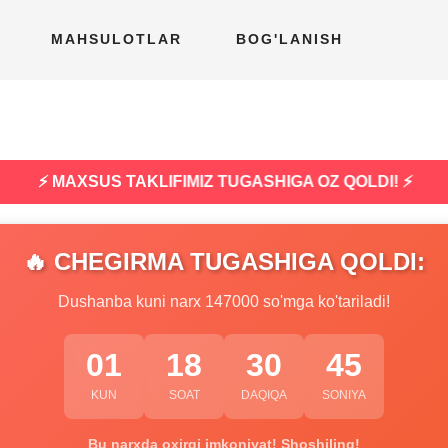
MAHSULOTLAR
BOG'LANISH
⚡ MAXSUS TAKLIFIMIZ TUGASHIGA OZ QOLDI! ⚡
🔥 CHEGIRMA TUGASHIGA QOLDI:
Dushanba kuni narx 147000 so'mga ko'tariladi!
01
18
30
44
KUN
SOAT
DAQIQA
SONIYA
Bu narxda oxirgi imkoniyat! Shoshiling!