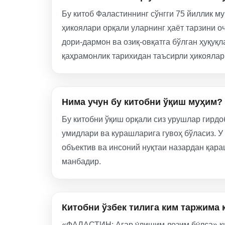
Бу китоб Фаластиннинг сўнгги 75 йиллик м
ҳикоялари орқали уларнинг ҳаёт тарзини о
дори-дармон ва озиқ-овқатга бўлган ҳуқуқ
қаҳрамонлик тарихидан таъсирли ҳикояларн
Нима учун бу китобни ўқиш муҳим?
Бу китобни ўқиш орқали сиз урушлар гирдо
умидлари ва курашларига гувоҳ бўласиз. 
объектив ва инсоний нуқтаи назардан қара
манбадир.
Китобни ўзбек тилига ким таржима 
«ФАЛАСТИН: Агар у́лишим лозим бу́лса» к