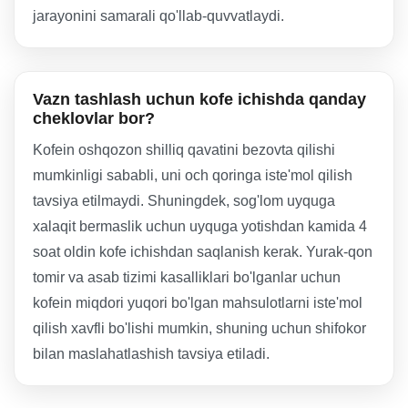
jarayonini samarali qo'llab-quvvatlaydi.
Vazn tashlash uchun kofe ichishda qanday
cheklovlar bor?
Kofein oshqozon shilliq qavatini bezovta qilishi
mumkinligi sababli, uni och qoringa iste'mol qilish
tavsiya etilmaydi. Shuningdek, sog'lom uyquga
xalaqit bermaslik uchun uyquga yotishdan kamida 4
soat oldin kofe ichishdan saqlanish kerak. Yurak-qon
tomir va asab tizimi kasalliklari bo'lganlar uchun
kofein miqdori yuqori bo'lgan mahsulotlarni iste'mol
qilish xavfli bo'lishi mumkin, shuning uchun shifokor
bilan maslahatlashish tavsiya etiladi.