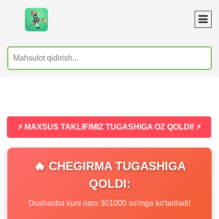
⚡ MAXSUS TAKLIFIMIZ TUGASHIGA OZ QOLDI! ⚡
🔥 CHEGIRMA TUGASHIGA
QOLDI:
Dushanba kuni narx 301000 so'mga ko'tariladi!