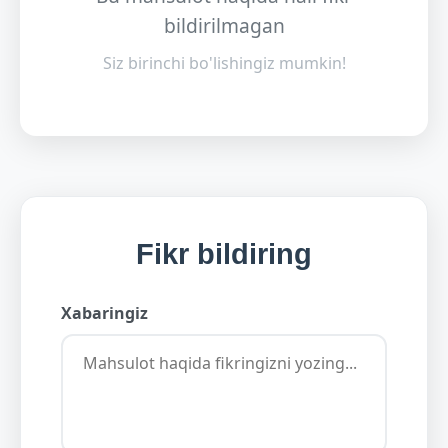
bildirilmagan
Siz birinchi bo'lishingiz mumkin!
Fikr bildiring
Xabaringiz