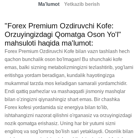
Ma'lumot
Yetkazib berish
"Forex Premium Ozdiruvchi Kofe:
Orzuyingizdagi Qomatga Oson Yo'l"
mahsuloti haqida ma'lumot:
Forex Premium Ozdiruvchi Kofe bilan vazn tashlash hech 
qachon bunchalik oson bo'lmagan! Bu shunchaki kofe 
emas, balki sizning metabolizmingizni tezlashtirib, yog'larni 
eritishga yordam beradigan, kundalik hayotingizga 
mukammal tarzda mos keladigan samarali yordamchidir. 
Endi qattiq parhezlar va mashaqqatli jismoniy mashqlar 
bilan o'zingizni qiynashingiz shart emas. Bir chashka 
Forex kofesi yordamida siz energiya bilan to'lib, 
ishtahangizni nazorat qilishni o'rganasiz va orzuyingizdagi 
nozik qomatga erishasiz. Uning har bir yutumi sizni 
engilroq va sog'lomroq bo'lish sari yetaklaydi. Osonlik bilan 