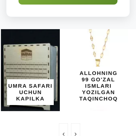
ARAB
DIYORIDA
O'SUVCHI
KUNDUR
DARAXTINING
SHIFOBAXSH
YELIMI: AQL,
XOTIRA VA
ALLOHNING
UMUMIY
99 GO'ZAL
SALOMATLIK
ISMLARI
UCHUN
YOZILGAN
BEBAHO
TAQINCHOQ
NE'MAT