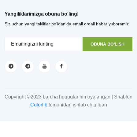
Yangiliklarimizga obuna bo'ling!
Siz uchun yangi takliflar bo'lganida email orqali habar yuboramiz
OBUNA BO'LISH
Copyright ©2023 barcha huquqlar himoyalangan | Shablon
Colorlib
tomonidan ishlab chiqilgan