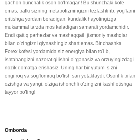
qachon bunchalik oson bo'lmagan! Bu shunchaki kofe 
emas, balki sizning metabolizmingizni tezlashtirib, yog'larni 
eritishga yordam beradigan, kundalik hayotingizga 
mukammal tarzda mos keladigan samarali yordamchidir. 
Endi qattiq parhezlar va mashaqqatli jismoniy mashqlar 
bilan o'zingizni qiynashingiz shart emas. Bir chashka 
Forex kofesi yordamida siz energiya bilan to'lib, 
ishtahangizni nazorat qilishni o'rganasiz va orzuyingizdagi 
nozik qomatga erishasiz. Uning har bir yutumi sizni 
engilroq va sog'lomroq bo'lish sari yetaklaydi. Osonlik bilan 
ozishga va yangi, o'ziga ishonchli o'zingizni kashf etishga 
tayyor bo'ling!
Omborda