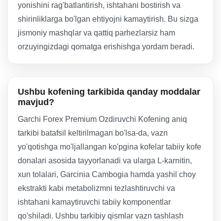
yonishini rag'batlantirish, ishtahani bostirish va
shirinliklarga bo'lgan ehtiyojni kamaytirish. Bu sizga
jismoniy mashqlar va qattiq parhezlarsiz ham
orzuyingizdagi qomatga erishishga yordam beradi.
Ushbu kofening tarkibida qanday moddalar
mavjud?
Garchi Forex Premium Ozdiruvchi Kofening aniq
tarkibi batafsil keltirilmagan bo'lsa-da, vazn
yo'qotishga mo'ljallangan ko'pgina kofelar tabiiy kofe
donalari asosida tayyorlanadi va ularga L-karnitin,
xun tolalari, Garcinia Cambogia hamda yashil choy
ekstrakti kabi metabolizmni tezlashtiruvchi va
ishtahani kamaytiruvchi tabiiy komponentlar
qo'shiladi. Ushbu tarkibiy qismlar vazn tashlash