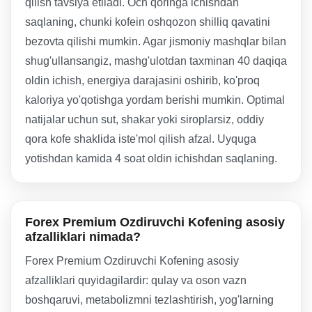
qilish tavsiya etiladi. Och qoringa ichishdan
saqlaning, chunki kofein oshqozon shilliq qavatini
bezovta qilishi mumkin. Agar jismoniy mashqlar bilan
shug'ullansangiz, mashg'ulotdan taxminan 40 daqiqa
oldin ichish, energiya darajasini oshirib, ko'proq
kaloriya yo'qotishga yordam berishi mumkin. Optimal
natijalar uchun sut, shakar yoki siroplarsiz, oddiy
qora kofe shaklida iste'mol qilish afzal. Uyquga
yotishdan kamida 4 soat oldin ichishdan saqlaning.
Forex Premium Ozdiruvchi Kofening asosiy
afzalliklari nimada?
Forex Premium Ozdiruvchi Kofening asosiy
afzalliklari quyidagilardir: qulay va oson vazn
boshqaruvi, metabolizmni tezlashtirish, yog'larning