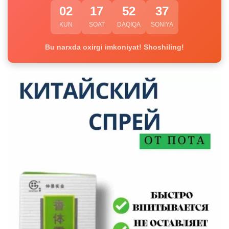
02
17
52
37
KUN
SOAT
DAQIQA
SONIYA
Bu narxda oxirgi imkoniyat! Shoshiling!