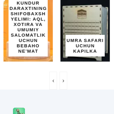
INTEX EASY
SET BASSEY
| 183X51 SM |
OSON
O'RNATILUVC
UMRA SAFARI
YOZGI
UCHUN
SALQINLIK V
KAPILKA
MAROQ