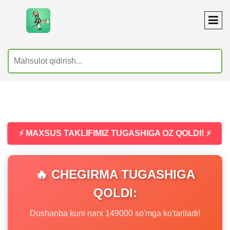
⚡ MAXSUS TAKLIFIMIZ TUGASHIGA OZ QOLDI! ⚡
🔥 CHEGIRMA TUGASHIGA
QOLDI:
Dushanba kuni narx 149000 so'mga ko'tariladi!