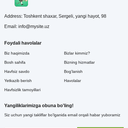
Address: Toshkent shaxar, Sergeli, yangi hayot, 98
Email: info@mysite.uz
Foydali havolalar
Biz haqimizda
Bizlar kimmiz?
Bosh sahifa
Bizning hizmatlar
Havfsiz savdo
Bog'lanish
Yetkazib berish
Havolalar
Havfsizlik tamoyillari
Yangiliklarimizga obuna bo'ling!
Siz uchun yangi takliflar bo'lganida email orqali habar yuboramiz