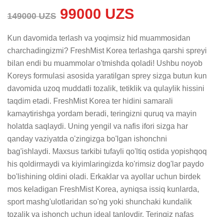
99000 UZS
149000 UZS
Kun davomida terlash va yoqimsiz hid muammosidan 
charchadingizmi? FreshMist Korea terlashga qarshi spreyi 
bilan endi bu muammolar o'tmishda qoladi! Ushbu noyob 
Koreys formulasi asosida yaratilgan sprey sizga butun kun 
davomida uzoq muddatli tozalik, tetiklik va qulaylik hissini 
taqdim etadi. FreshMist Korea ter hidini samarali 
kamaytirishga yordam beradi, teringizni quruq va mayin 
holatda saqlaydi. Uning yengil va nafis ifori sizga har 
qanday vaziyatda o'zingizga bo'lgan ishonchni 
bag'ishlaydi. Maxsus tarkibi tufayli qo'ltiq ostida yopishqoq 
his qoldirmaydi va kiyimlaringizda ko'rimsiz dog'lar paydo 
bo'lishining oldini oladi. Erkaklar va ayollar uchun birdek 
mos keladigan FreshMist Korea, ayniqsa issiq kunlarda, 
sport mashg'ulotlaridan so'ng yoki shunchaki kundalik 
tozalik va ishonch uchun ideal tanlovdir. Teringiz nafas 