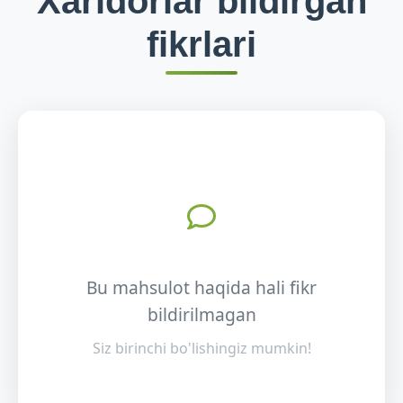
Xaridorlar bildirgan
fikrlari
Bu mahsulot haqida hali fikr
bildirilmagan
Siz birinchi bo'lishingiz mumkin!