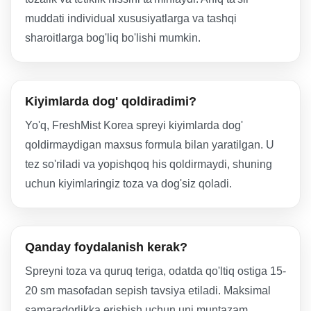
muddati individual xususiyatlarga va tashqi
sharoitlarga bog'liq bo'lishi mumkin.
Kiyimlarda dog' qoldiradimi?
Yo'q, FreshMist Korea spreyi kiyimlarda dog'
qoldirmaydigan maxsus formula bilan yaratilgan. U
tez so'riladi va yopishqoq his qoldirmaydi, shuning
uchun kiyimlaringiz toza va dog'siz qoladi.
Qanday foydalanish kerak?
Spreyni toza va quruq teriga, odatda qo'ltiq ostiga 15-
20 sm masofadan sepish tavsiya etiladi. Maksimal
samaradorlikka erishish uchun uni muntazam