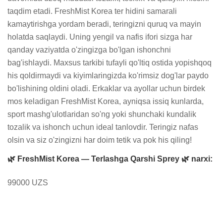
taqdim etadi. FreshMist Korea ter hidini samarali 
kamaytirishga yordam beradi, teringizni quruq va mayin 
holatda saqlaydi. Uning yengil va nafis ifori sizga har 
qanday vaziyatda o'zingizga bo'lgan ishonchni 
bag'ishlaydi. Maxsus tarkibi tufayli qo'ltiq ostida yopishqoq 
his qoldirmaydi va kiyimlaringizda ko'rimsiz dog'lar paydo 
bo'lishining oldini oladi. Erkaklar va ayollar uchun birdek 
mos keladigan FreshMist Korea, ayniqsa issiq kunlarda, 
sport mashg'ulotlaridan so'ng yoki shunchaki kundalik 
tozalik va ishonch uchun ideal tanlovdir. Teringiz nafas 
olsin va siz o'zingizni har doim tetik va pok his qiling!
🌿 FreshMist Korea — Terlashga Qarshi Sprey 🌿 narxi:
99000 UZS