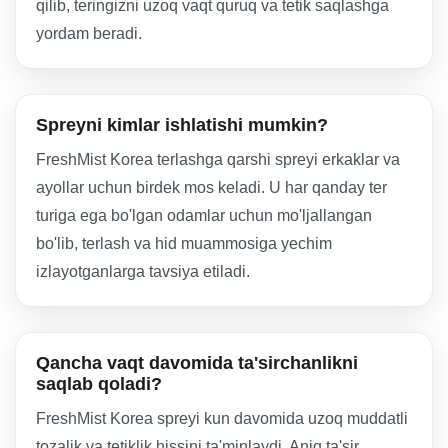
qilib, teringizni uzoq vaqt quruq va tetik saqlashga
yordam beradi.
Spreyni kimlar ishlatishi mumkin?
FreshMist Korea terlashga qarshi spreyi erkaklar va
ayollar uchun birdek mos keladi. U har qanday ter
turiga ega bo'lgan odamlar uchun mo'ljallangan
bo'lib, terlash va hid muammosiga yechim
izlayotganlarga tavsiya etiladi.
Qancha vaqt davomida ta'sirchanlikni
saqlab qoladi?
FreshMist Korea spreyi kun davomida uzoq muddatli
tozalik va tetiklik hissini ta'minlaydi. Aniq ta'sir