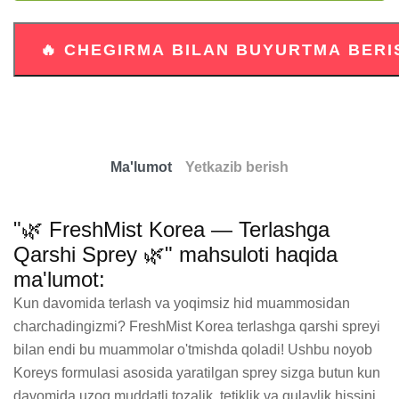
Ma'lumot
Yetkazib berish
"🌿 FreshMist Korea — Terlashga
Qarshi Sprey 🌿" mahsuloti haqida
ma'lumot:
Kun davomida terlash va yoqimsiz hid muammosidan 
charchadingizmi? FreshMist Korea terlashga qarshi spreyi 
bilan endi bu muammolar o'tmishda qoladi! Ushbu noyob 
Koreys formulasi asosida yaratilgan sprey sizga butun kun 
davomida uzoq muddatli tozalik, tetiklik va qulaylik hissini 