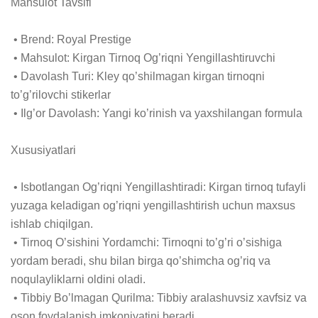
Mahsulot Tavsifi

 • Brend: Royal Prestige

 • Mahsulot: Kirgan Tirnoq Og’riqni Yengillashtiruvchi

 • Davolash Turi: Kley qo’shilmagan kirgan tirnoqni 
to’g’rilovchi stikerlar

 • Ilg’or Davolash: Yangi ko’rinish va yaxshilangan formula

Xususiyatlari

 • Isbotlangan Og’riqni Yengillashtiradi: Kirgan tirnoq tufayli 
yuzaga keladigan og’riqni yengillashtirish uchun maxsus 
ishlab chiqilgan.

 • Tirnoq O’sishini Yordamchi: Tirnoqni to’g’ri o’sishiga 
yordam beradi, shu bilan birga qo’shimcha og’riq va 
noqulayliklarni oldini oladi.

 • Tibbiy Bo’lmagan Qurilma: Tibbiy aralashuvsiz xavfsiz va 
oson foydalanish imkoniyatini beradi.
