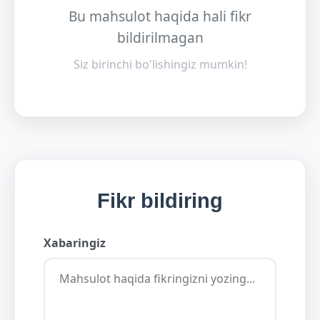
Bu mahsulot haqida hali fikr
bildirilmagan
Siz birinchi bo'lishingiz mumkin!
Fikr bildiring
Xabaringiz