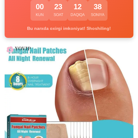
00
23
12
38
KUN
SOAT
DAQIQA
SONIYA
Bu narxda oxirgi imkoniyat! Shoshiling!