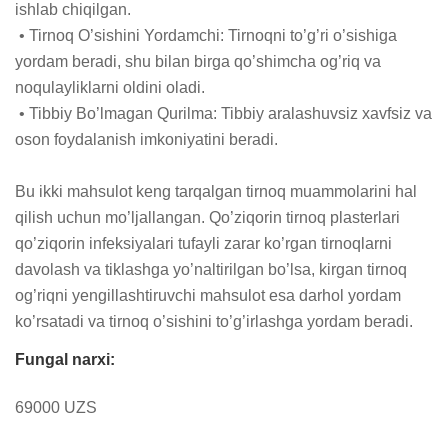
ishlab chiqilgan.

 • Tirnoq O’sishini Yordamchi: Tirnoqni to’g’ri o’sishiga 
yordam beradi, shu bilan birga qo’shimcha og’riq va 
noqulayliklarni oldini oladi.

 • Tibbiy Bo’lmagan Qurilma: Tibbiy aralashuvsiz xavfsiz va 
oson foydalanish imkoniyatini beradi.

Bu ikki mahsulot keng tarqalgan tirnoq muammolarini hal 
qilish uchun mo’ljallangan. Qo’ziqorin tirnoq plasterlari 
qo’ziqorin infeksiyalari tufayli zarar ko’rgan tirnoqlarni 
davolash va tiklashga yo’naltirilgan bo’lsa, kirgan tirnoq 
og’riqni yengillashtiruvchi mahsulot esa darhol yordam 
ko’rsatadi va tirnoq o’sishini to’g’irlashga yordam beradi.
Fungal narxi:
69000 UZS