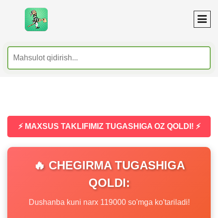
⚡ MAXSUS TAKLIFIMIZ TUGASHIGA OZ QOLDI! ⚡
🔥 CHEGIRMA TUGASHIGA
QOLDI:
Dushanba kuni narx 119000 so'mga ko'tariladi!