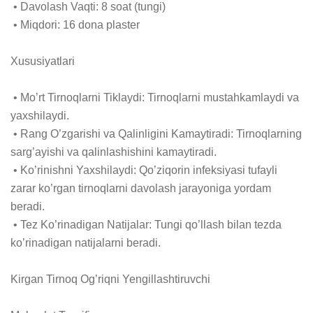
 • Davolash Vaqti: 8 soat (tungi)

 • Miqdori: 16 dona plaster

Xususiyatlari

 • Mo’rt Tirnoqlarni Tiklaydi: Tirnoqlarni mustahkamlaydi va 
yaxshilaydi.

 • Rang O’zgarishi va Qalinligini Kamaytiradi: Tirnoqlarning 
sarg’ayishi va qalinlashishini kamaytiradi.

 • Ko’rinishni Yaxshilaydi: Qo’ziqorin infeksiyasi tufayli 
zarar ko’rgan tirnoqlarni davolash jarayoniga yordam 
beradi.

 • Tez Ko’rinadigan Natijalar: Tungi qo’llash bilan tezda 
ko’rinadigan natijalarni beradi.

Kirgan Tirnoq Og’riqni Yengillashtiruvchi
