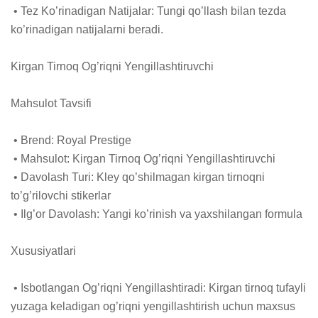
 • Tez Ko’rinadigan Natijalar: Tungi qo’llash bilan tezda 
ko’rinadigan natijalarni beradi.

Kirgan Tirnoq Og’riqni Yengillashtiruvchi

Mahsulot Tavsifi

 • Brend: Royal Prestige

 • Mahsulot: Kirgan Tirnoq Og’riqni Yengillashtiruvchi

 • Davolash Turi: Kley qo’shilmagan kirgan tirnoqni 
to’g’rilovchi stikerlar

 • Ilg’or Davolash: Yangi ko’rinish va yaxshilangan formula

Xususiyatlari

 • Isbotlangan Og’riqni Yengillashtiradi: Kirgan tirnoq tufayli 
yuzaga keladigan og’riqni yengillashtirish uchun maxsus 