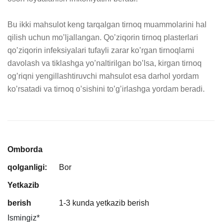
Bu ikki mahsulot keng tarqalgan tirnoq muammolarini hal 
qilish uchun mo’ljallangan. Qo’ziqorin tirnoq plasterlari 
qo’ziqorin infeksiyalari tufayli zarar ko’rgan tirnoqlarni 
davolash va tiklashga yo’naltirilgan bo’lsa, kirgan tirnoq 
og’riqni yengillashtiruvchi mahsulot esa darhol yordam 
ko’rsatadi va tirnoq o’sishini to’g’irlashga yordam beradi.
Omborda
qolganligi:
Bor
Yetkazib
berish
1-3 kunda yetkazib berish
Ismingiz
*