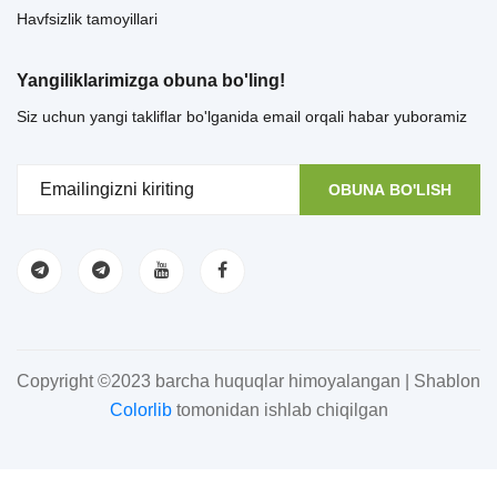
Havfsizlik tamoyillari
Yangiliklarimizga obuna bo'ling!
Siz uchun yangi takliflar bo'lganida email orqali habar yuboramiz
OBUNA BO'LISH
Copyright ©2023 barcha huquqlar himoyalangan | Shablon
Colorlib
tomonidan ishlab chiqilgan