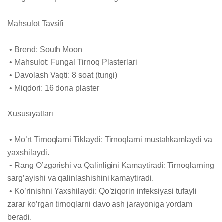
Mahsulot Tavsifi

 • Brend: South Moon

 • Mahsulot: Fungal Tirnoq Plasterlari

 • Davolash Vaqti: 8 soat (tungi)

 • Miqdori: 16 dona plaster

Xususiyatlari

 • Mo’rt Tirnoqlarni Tiklaydi: Tirnoqlarni mustahkamlaydi va 
yaxshilaydi.

 • Rang O’zgarishi va Qalinligini Kamaytiradi: Tirnoqlarning 
sarg’ayishi va qalinlashishini kamaytiradi.

 • Ko’rinishni Yaxshilaydi: Qo’ziqorin infeksiyasi tufayli 
zarar ko’rgan tirnoqlarni davolash jarayoniga yordam 
beradi.
