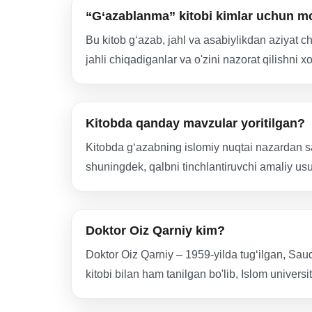
“G‘azablanma” kitobi kimlar uchun mo
Bu kitob g‘azab, jahl va asabiylikdan aziyat c
jahli chiqadiganlar va o'zini nazorat qilishni x
Kitobda qanday mavzular yoritilgan?
Kitobda g‘azabning islomiy nuqtai nazardan salbi
shuningdek, qalbni tinchlantiruvchi amaliy usul
Doktor Oiz Qarniy kim?
Doktor Oiz Qarniy – 1959-yilda tug‘ilgan, Sa
kitobi bilan ham tanilgan bo'lib, Islom univers