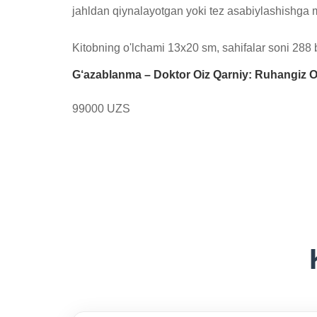
jahldan qiynalayotgan yoki tez asabiylashishga moy
Kitobning o'lchami 13x20 sm, sahifalar soni 288 be
G‘azablanma – Doktor Oiz Qarniy: Ruhangiz O
99000 UZS