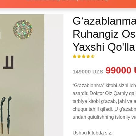
G‘azablanma 
Ruhangiz Oso
Yaxshi Qo'll
99000 
149000 UZS
“G‘azablanma” kitobi sizni ich
asardir. Doktor Oiz Qarniy q
tarbiya kitobi g‘azab, jahl va 
chuqur tahlil qiladi. U g'azabni
undan qutulishning islomiy va p
Ushbu kitobda siz:
