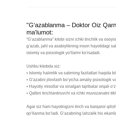
"G‘azablanma – Doktor Oiz Qarni
ma'lumot:
“G‘azablanma” kitobi sizni ichki tinchlik va osoy
g‘azab, jahl va asabiylikning inson hayotidagi salb
islomiy va psixologik yo'llarini ko'rsatadi.

Ushbu kitobda siz:

• Islomiy halimlik va sabrning fazilatlari haqida bil
• G‘azabni jilovlash bo‘yicha amaliy psixologik va
• Hayotiy misollar va sinalgan tajribalar orqali o‘z
• Qalbni tinchlantiruvchi va ichki muvozanatni tikl
Agar siz ham hayotingizni tinch va barqaror qili
qo‘llanma bo‘ladi. G‘azabning lahzalik his ekanli