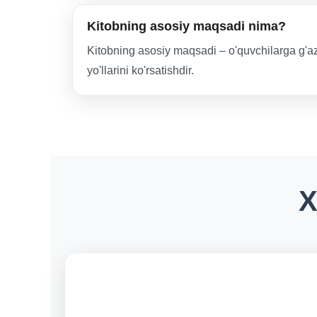
Kitobning asosiy maqsadi nima?
Kitobning asosiy maqsadi – o'quvchilarga g'azab
yo'llarini ko'rsatishdir.
X