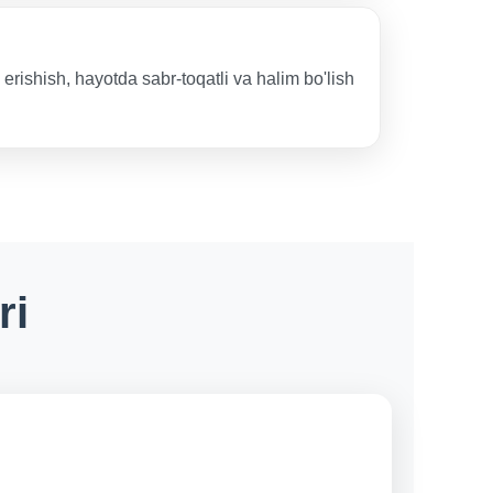
 erishish, hayotda sabr-toqatli va halim bo'lish
ri