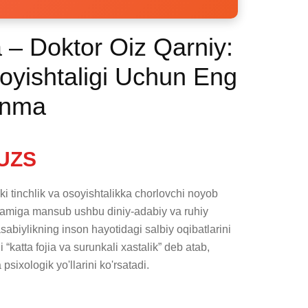
– Doktor Oiz Qarniy:
yishtaligi Uchun Eng
anma
UZS
ki tinchlik va osoyishtalikka chorlovchi noyob 
alamiga mansub ushbu diniy-adabiy va ruhiy 
asabiylikning inson hayotidagi salbiy oqibatlarini 
 “katta fojia va surunkali xastalik” deb atab, 
sixologik yo'llarini ko'rsatadi.
