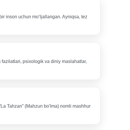
 bir inson uchun mo‘ljallangan. Ayniqsa, tez
fazilatlari, psixologik va diniy maslahatlar,
U “La Tahzan” (Mahzun bo'lma) nomli mashhur