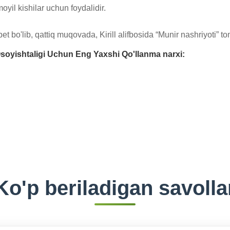
il kishilar uchun foydalidir.

t bo'lib, qattiq muqovada, Kirill alifbosida “Munir nashriyoti” 
soyishtaligi Uchun Eng Yaxshi Qo'llanma narxi:
Ko'p beriladigan savolla