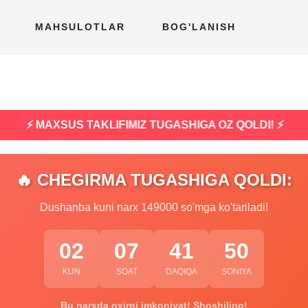
MAHSULOTLAR
BOG'LANISH
⚡ MAXSUS TAKLIFIMIZ TUGASHIGA OZ QOLDI! ⚡
🔥 CHEGIRMA TUGASHIGA QOLDI:
Dushanba kuni narx 149000 so'mga ko'tariladi!
02
07
41
49
KUN
SOAT
DAQIQA
SONIYA
Bu narxda oxirgi imkoniyat! Shoshiling!