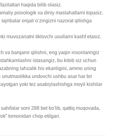
azilatlari haqida bilib olasiz.

amaliy psixologik va diniy maslahatlarni topasiz.

tajribalar orqali o‘zingizni nazorat qilishga 
hki muvozanatni tiklovchi usullarni kashf etasiz.

h va barqaror qilishni, eng yaqin insonlaringiz 
tahkamlashni istasangiz, bu kitob siz uchun 
zabning lahzalik his ekanligini, ammo uning 
ni unutmaslikka undovchi ushbu asar har bir 
ayotgan yoki tez asabiylashishga moyil kishilar 
ahifalar soni 288 bet bo'lib, qattiq muqovada, 
iyoti” tomonidan chop etilgan.