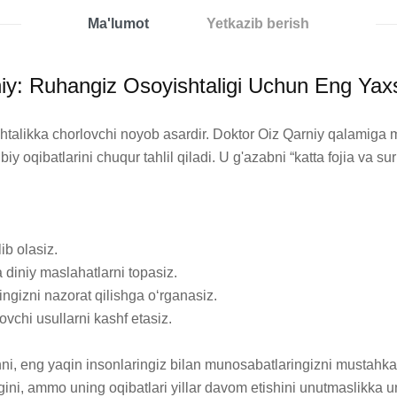
Ma'lumot
Yetkazib berish
y: Ruhangiz Osoyishtaligi Uchun Eng Yaxs
ishtalikka chorlovchi noyob asardir. Doktor Oiz Qarniy qalamiga 
iy oqibatlarini chuqur tahlil qiladi. U g'azabni “katta fojia va su
ib olasiz.

 diniy maslahatlarni topasiz.

ingizni nazorat qilishga o‘rganasiz.

ovchi usullarni kashf etasiz.

shni, eng yaqin insonlaringiz bilan munosabatlaringizni mustahka
gini, ammo uning oqibatlari yillar davom etishini unutmaslikka u