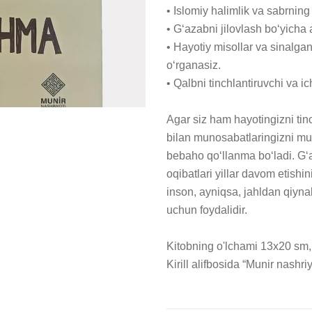
• Islomiy halimlik va sabrning f
• G‘azabni jilovlash bo‘yicha 
• Hayotiy misollar va sinalgan 
o‘rganasiz.

• Qalbni tinchlantiruvchi va ic
Agar siz ham hayotingizni tinc
bilan munosabatlaringizni mus
bebaho qo‘llanma bo‘ladi. G‘a
oqibatlari yillar davom etishi
inson, ayniqsa, jahldan qiynal
uchun foydalidir.

Kitobning o'lchami 13x20 sm, s
Kirill alifbosida “Munir nashr