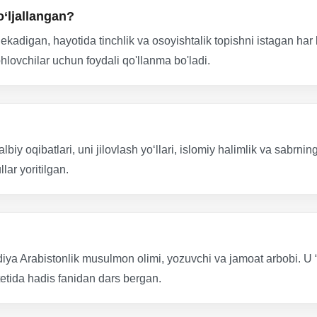
‘ljallangan?
hekadigan, hayotida tinchlik va osoyishtalik topishni istagan har
ohlovchilar uchun foydali qo'llanma bo'ladi.
y oqibatlari, uni jilovlash yo‘llari, islomiy halimlik va sabrning 
lar yoritilgan.
udiya Arabistonlik musulmon olimi, yozuvchi va jamoat arbobi. 
itetida hadis fanidan dars bergan.