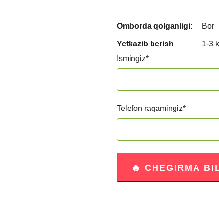
Omborda qolganligi:
Bor
Yetkazib berish
1-3 
Ismingiz
*
Telefon raqamingiz
*