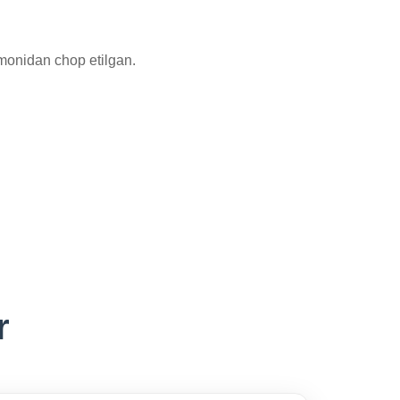
tomonidan chop etilgan.
r