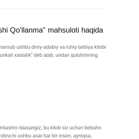
hi Qo'llanma" mahsuloti haqida
mansub ushbu diniy-adabiy va ruhiy tarbiya kitobi 
runkali xastalik” deb atab, undan qutulishning 
mlashni istasangiz, bu kitob siz uchun bebaho 
ndovchi ushbu asar har bir inson, ayniqsa, 