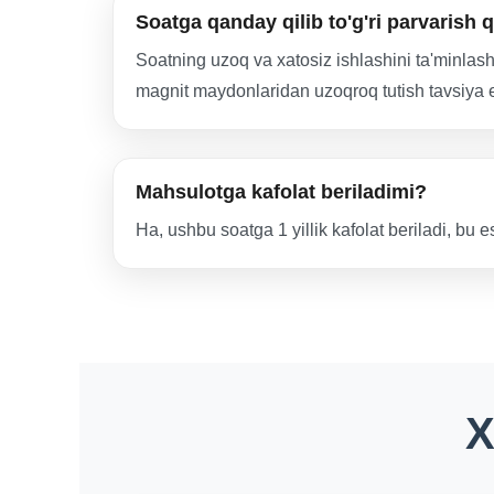
Soatga qanday qilib to'g'ri parvarish q
Soatning uzoq va xatosiz ishlashini ta'minlash
magnit maydonlaridan uzoqroq tutish tavsiya e
Mahsulotga kafolat beriladimi?
Ha, ushbu soatga 1 yillik kafolat beriladi, bu e
X