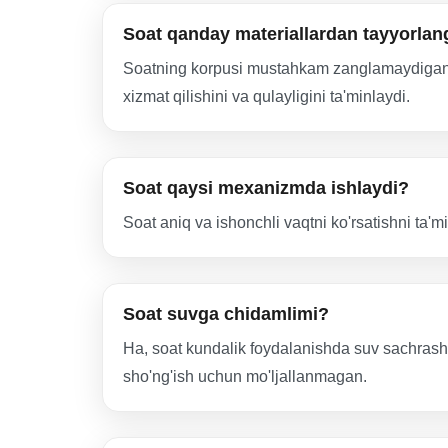
Soat qanday materiallardan tayyorla
Soatning korpusi mustahkam zanglamaydigan po
xizmat qilishini va qulayligini ta'minlaydi.
Soat qaysi mexanizmda ishlaydi?
Soat aniq va ishonchli vaqtni ko'rsatishni ta'
Soat suvga chidamlimi?
Ha, soat kundalik foydalanishda suv sachrashl
sho'ng'ish uchun mo'ljallanmagan.