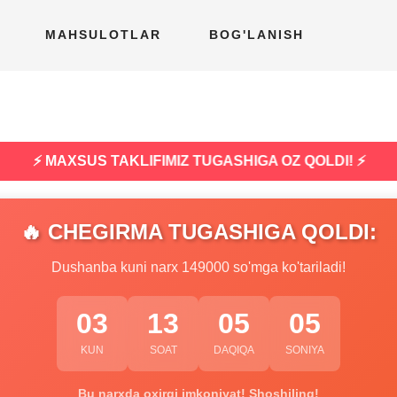
MAHSULOTLAR
BOG'LANISH
⚡ MAXSUS TAKLIFIMIZ TUGASHIGA OZ QOLDI! ⚡
🔥 CHEGIRMA TUGASHIGA QOLDI:
Dushanba kuni narx 149000 so'mga ko'tariladi!
03
13
05
04
KUN
SOAT
DAQIQA
SONIYA
Bu narxda oxirgi imkoniyat! Shoshiling!