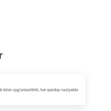
r
b bilan uyg'unlashtirib, har qanday vaziyatda