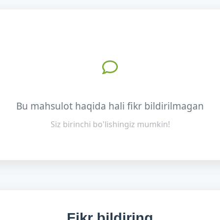
Bu mahsulot haqida hali fikr bildirilmagan
Siz birinchi bo'lishingiz mumkin!
Fikr bildiring