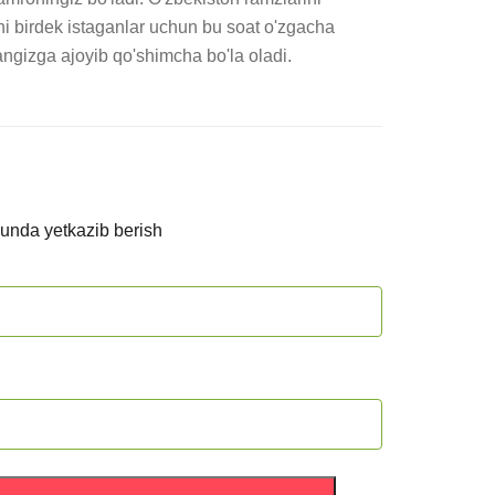
tni birdek istaganlar uchun bu soat o'zgacha 
angizga ajoyib qo'shimcha bo'la oladi.
kunda yetkazib berish