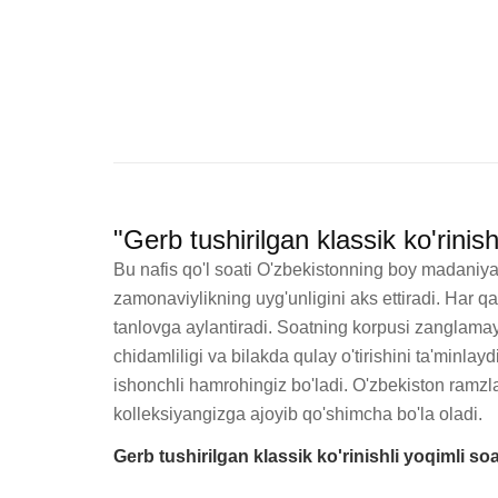
"Gerb tushirilgan klassik ko'rinis
Bu nafis qo'l soati O'zbekistonning boy madaniyati
zamonaviylikning uyg'unligini aks ettiradi. Har 
tanlovga aylantiradi. Soatning korpusi zanglamay
chidamliligi va bilakda qulay o'tirishini ta'minlayd
ishonchli hamrohingiz bo'ladi. O'zbekiston ramzlar
kolleksiyangizga ajoyib qo'shimcha bo'la oladi.
Gerb tushirilgan klassik ko'rinishli yoqimli soa