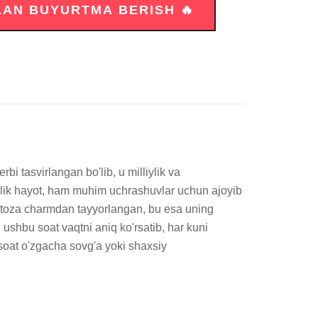
i tasvirlangan bo'lib, u milliylik va 
alik hayot, ham muhim uchrashuvlar uchun ajoyib 
k toza charmdan tayyorlangan, bu esa uning 
n ushbu soat vaqtni aniq ko'rsatib, har kuni 
 soat o'zgacha sovg'a yoki shaxsiy 