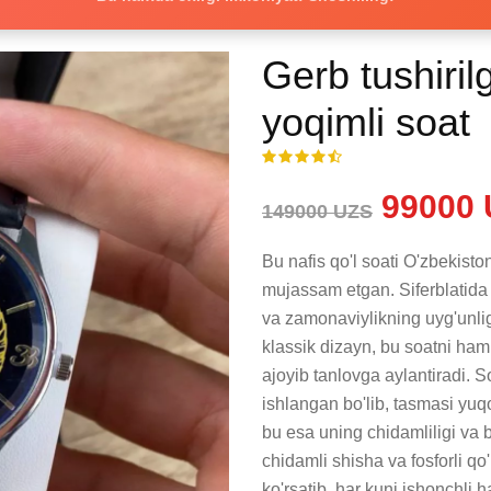
Gerb tushirilg
yoqimli soat
99000 
149000 UZS
Bu nafis qo'l soati O'zbekisto
mujassam etgan. Siferblatida O
va zamonaviylikning uyg'unlig
klassik dizayn, bu soatni ha
ajoyib tanlovga aylantiradi. 
ishlangan bo'lib, tasmasi yuqo
bu esa uning chidamliligi va bi
chidamli shisha va fosforli qo
ko'rsatib, har kuni ishonchli 