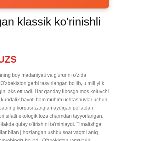
an klassik ko'rinishli
UZS
nning boy madaniyati va g'ururini o'zida 
'zbekiston gerbi tasvirlangan bo'lib, u milliylik 
ini aks ettiradi. Har qanday libosga mos keluvchi 
m kundalik hayot, ham muhim uchrashuvlar uchun 
Soatning korpusi zanglamaydigan po'latdan 
ri sifatli ekologik toza charmdan tayyorlangan, 
lakda qulay o'tirishini ta'minlaydi. Tirnalishga 
'llar bilan jihozlangan ushbu soat vaqtni aniq 
hamrohingiz bo'ladi. O'zbekiston ramzlarini 