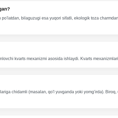
ngan?
'latdan, bilaguzugi esa yuqori sifatli, ekologik toza charmdan
minlovchi kvarts mexanizmi asosida ishlaydi. Kvarts mexanizmlari
ariga chidamli (masalan, qo'l yuvganda yoki yomg'irda). Biroq, u