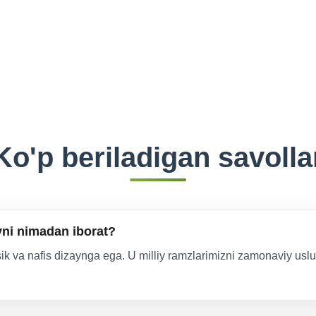
Ko'p beriladigan savolla
yni nimadan iborat?
ik va nafis dizaynga ega. U milliy ramzlarimizni zamonaviy uslu