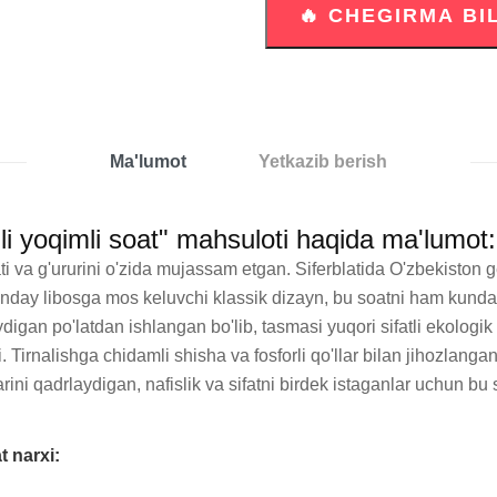
Ma'lumot
Yetkazib berish
hli yoqimli soat" mahsuloti haqida ma'lumot:
 va g'ururini o'zida mujassam etgan. Siferblatida O'zbekiston gerb
qanday libosga mos keluvchi klassik dizayn, bu soatni ham kund
digan po'latdan ishlangan bo'lib, tasmasi yuqori sifatli ekologi
i. Tirnalishga chidamli shisha va fosforli qo'llar bilan jihozlanga
ini qadrlaydigan, nafislik va sifatni birdek istaganlar uchun bu
t narxi: