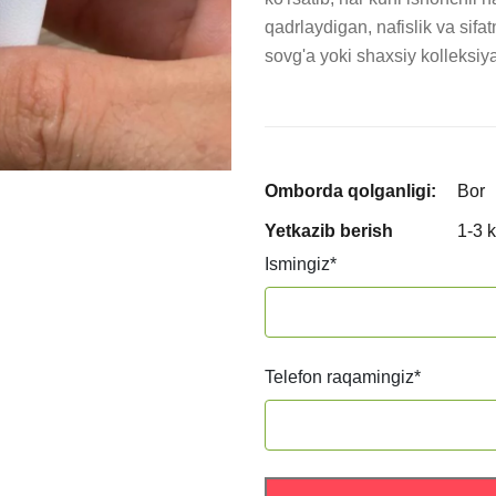
qadrlaydigan, nafislik va sifa
sovg'a yoki shaxsiy kolleksiy
Omborda qolganligi:
Bor
Yetkazib berish
1-3 
Ismingiz
*
Telefon raqamingiz
*