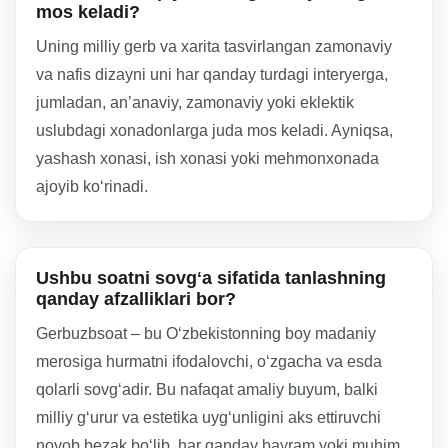
mos keladi?
Uning milliy gerb va xarita tasvirlangan zamonaviy
va nafis dizayni uni har qanday turdagi interyerga,
jumladan, anʼanaviy, zamonaviy yoki eklektik
uslubdagi xonadonlarga juda mos keladi. Ayniqsa,
yashash xonasi, ish xonasi yoki mehmonxonada
ajoyib koʻrinadi.
Ushbu soatni sovgʻa sifatida tanlashning
qanday afzalliklari bor?
Gerbuzbsoat – bu Oʻzbekistonning boy madaniy
merosiga hurmatni ifodalovchi, oʻzgacha va esda
qolarli sovgʻadir. Bu nafaqat amaliy buyum, balki
milliy gʻurur va estetika uygʻunligini aks ettiruvchi
noyob bezak boʻlib, har qanday bayram yoki muhim