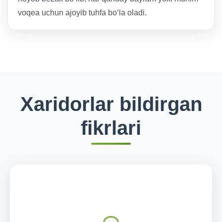
voqea uchun ajoyib tuhfa boʻla oladi.
Xaridorlar bildirgan
fikrlari