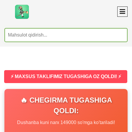
⚡ MAXSUS TAKLIFIMIZ TUGASHIGA OZ QOLDI! ⚡
🔥 CHEGIRMA TUGASHIGA
QOLDI:
Dushanba kuni narx 149000 so'mga ko'tariladi!