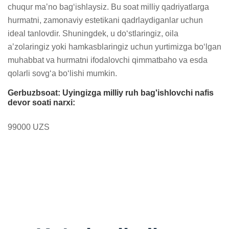
chuqur maʼno bagʻishlaysiz. Bu soat milliy qadriyatlarga 
hurmatni, zamonaviy estetikani qadrlaydiganlar uchun 
ideal tanlovdir. Shuningdek, u doʻstlaringiz, oila 
aʼzolaringiz yoki hamkasblaringiz uchun yurtimizga boʻlgan 
muhabbat va hurmatni ifodalovchi qimmatbaho va esda 
qolarli sovgʻa boʻlishi mumkin.
Gerbuzbsoat: Uyingizga milliy ruh bag'ishlovchi nafis
devor soati narxi:
99000 UZS