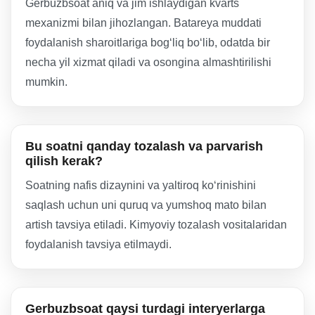
Gerbuzbsoat aniq va jim ishlaydigan kvarts
mexanizmi bilan jihozlangan. Batareya muddati
foydalanish sharoitlariga bogʻliq boʻlib, odatda bir
necha yil xizmat qiladi va osongina almashtirilishi
mumkin.
Bu soatni qanday tozalash va parvarish
qilish kerak?
Soatning nafis dizaynini va yaltiroq koʻrinishini
saqlash uchun uni quruq va yumshoq mato bilan
artish tavsiya etiladi. Kimyoviy tozalash vositalaridan
foydalanish tavsiya etilmaydi.
Gerbuzbsoat qaysi turdagi interyerlarga