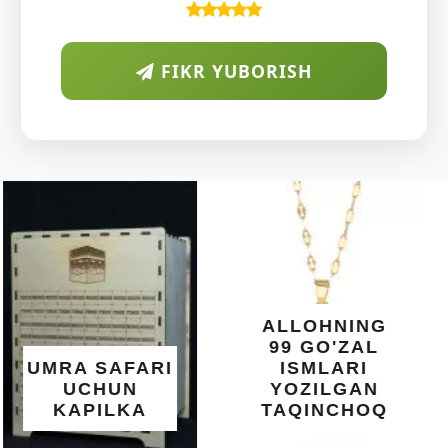
FIKR YUBORISH
ARAB
DIYORIDA
O'SUVCHI
KUNDUR
DARAXTINING
SHIFOBAXSH
YELIMI: AQL,
XOTIRA VA
ALLOHNING
UMUMIY
99 GO'ZAL
SALOMATLIK
ISMLARI
UCHUN
YOZILGAN
BEBAHO
TAQINCHOQ
NE'MAT