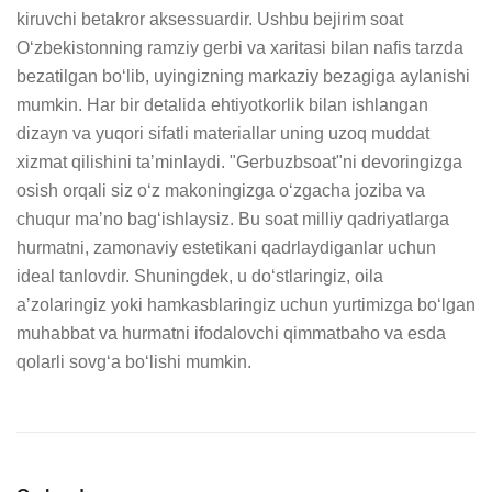
kiruvchi betakror aksessuardir. Ushbu bejirim soat 
Oʻzbekistonning ramziy gerbi va xaritasi bilan nafis tarzda 
bezatilgan boʻlib, uyingizning markaziy bezagiga aylanishi 
mumkin. Har bir detalida ehtiyotkorlik bilan ishlangan 
dizayn va yuqori sifatli materiallar uning uzoq muddat 
xizmat qilishini taʼminlaydi. "Gerbuzbsoat"ni devoringizga 
osish orqali siz oʻz makoningizga oʻzgacha joziba va 
chuqur maʼno bagʻishlaysiz. Bu soat milliy qadriyatlarga 
hurmatni, zamonaviy estetikani qadrlaydiganlar uchun 
ideal tanlovdir. Shuningdek, u doʻstlaringiz, oila 
aʼzolaringiz yoki hamkasblaringiz uchun yurtimizga boʻlgan 
muhabbat va hurmatni ifodalovchi qimmatbaho va esda 
qolarli sovgʻa boʻlishi mumkin.