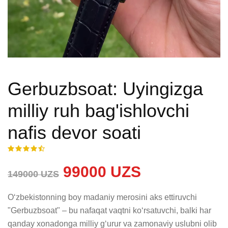
Gerbuzbsoat: Uyingizga
milliy ruh bag'ishlovchi
nafis devor soati
99000 UZS
149000 UZS
Oʻzbekistonning boy madaniy merosini aks ettiruvchi 
"Gerbuzbsoat" – bu nafaqat vaqtni koʻrsatuvchi, balki har 
qanday xonadonga milliy gʻurur va zamonaviy uslubni olib 