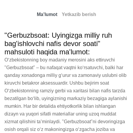
Ma'lumot
Yetkazib berish
"Gerbuzbsoat: Uyingizga milliy ruh
bag'ishlovchi nafis devor soati"
mahsuloti haqida ma'lumot:
Oʻzbekistonning boy madaniy merosini aks ettiruvchi 
"Gerbuzbsoat" – bu nafaqat vaqtni koʻrsatuvchi, balki har 
qanday xonadonga milliy gʻurur va zamonaviy uslubni olib 
kiruvchi betakror aksessuardir. Ushbu bejirim soat 
Oʻzbekistonning ramziy gerbi va xaritasi bilan nafis tarzda 
bezatilgan boʻlib, uyingizning markaziy bezagiga aylanishi 
mumkin. Har bir detalida ehtiyotkorlik bilan ishlangan 
dizayn va yuqori sifatli materiallar uning uzoq muddat 
xizmat qilishini taʼminlaydi. "Gerbuzbsoat"ni devoringizga 
osish orqali siz oʻz makoningizga oʻzgacha joziba va 