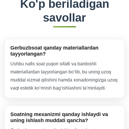
Ko'p beriladigan
savollar
Gerbuzbsoat qanday materiallardan
tayyorlangan?
Ushbu nafis soat yuqori sifatli va bardoshli
materiallardan tayyorlangan boʻlib, bu uning uzoq
muddat xizmat qilishini hamda xonadoningizga uzoq
vaqt estetik koʻrinish bagʻishlashini taʼminlaydi.
Soatning mexanizmi qanday ishlaydi va
uning ishlash muddati qancha?