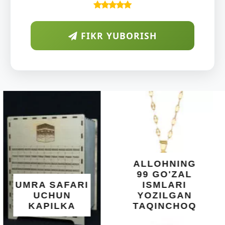
FIKR YUBORISH
ARAB
DIYORIDA
O'SUVCHI
KUNDUR
DARAXTINING
SHIFOBAXSH
YELIMI: AQL,
XOTIRA VA
ALLOHNING
UMUMIY
99 GO'ZAL
SALOMATLIK
ISMLARI
UCHUN
YOZILGAN
BEBAHO
TAQINCHOQ
NE'MAT