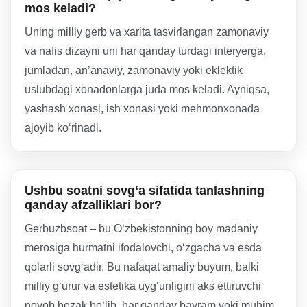
mos keladi?
Uning milliy gerb va xarita tasvirlangan zamonaviy
va nafis dizayni uni har qanday turdagi interyerga,
jumladan, anʼanaviy, zamonaviy yoki eklektik
uslubdagi xonadonlarga juda mos keladi. Ayniqsa,
yashash xonasi, ish xonasi yoki mehmonxonada
ajoyib koʻrinadi.
Ushbu soatni sovgʻa sifatida tanlashning
qanday afzalliklari bor?
Gerbuzbsoat – bu Oʻzbekistonning boy madaniy
merosiga hurmatni ifodalovchi, oʻzgacha va esda
qolarli sovgʻadir. Bu nafaqat amaliy buyum, balki
milliy gʻurur va estetika uygʻunligini aks ettiruvchi
noyob bezak boʻlib, har qanday bayram yoki muhim