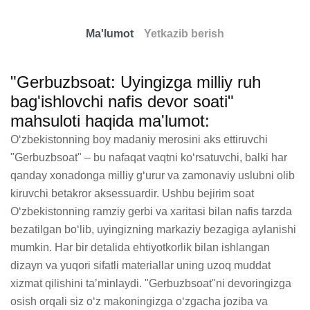
Ma'lumot
Yetkazib berish
"Gerbuzbsoat: Uyingizga milliy ruh
bag'ishlovchi nafis devor soati"
mahsuloti haqida ma'lumot:
Oʻzbekistonning boy madaniy merosini aks ettiruvchi 
"Gerbuzbsoat" – bu nafaqat vaqtni koʻrsatuvchi, balki har 
qanday xonadonga milliy gʻurur va zamonaviy uslubni olib 
kiruvchi betakror aksessuardir. Ushbu bejirim soat 
Oʻzbekistonning ramziy gerbi va xaritasi bilan nafis tarzda 
bezatilgan boʻlib, uyingizning markaziy bezagiga aylanishi 
mumkin. Har bir detalida ehtiyotkorlik bilan ishlangan 
dizayn va yuqori sifatli materiallar uning uzoq muddat 
xizmat qilishini taʼminlaydi. "Gerbuzbsoat"ni devoringizga 
osish orqali siz oʻz makoningizga oʻzgacha joziba va 