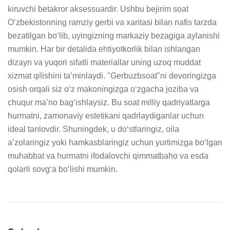
kiruvchi betakror aksessuardir. Ushbu bejirim soat 
Oʻzbekistonning ramziy gerbi va xaritasi bilan nafis tarzda 
bezatilgan boʻlib, uyingizning markaziy bezagiga aylanishi 
mumkin. Har bir detalida ehtiyotkorlik bilan ishlangan 
dizayn va yuqori sifatli materiallar uning uzoq muddat 
xizmat qilishini taʼminlaydi. "Gerbuzbsoat"ni devoringizga 
osish orqali siz oʻz makoningizga oʻzgacha joziba va 
chuqur maʼno bagʻishlaysiz. Bu soat milliy qadriyatlarga 
hurmatni, zamonaviy estetikani qadrlaydiganlar uchun 
ideal tanlovdir. Shuningdek, u doʻstlaringiz, oila 
aʼzolaringiz yoki hamkasblaringiz uchun yurtimizga boʻlgan 
muhabbat va hurmatni ifodalovchi qimmatbaho va esda 
qolarli sovgʻa boʻlishi mumkin.