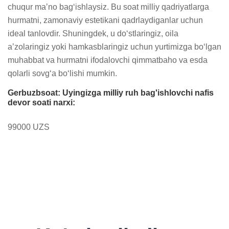
chuqur maʼno bagʻishlaysiz. Bu soat milliy qadriyatlarga 
hurmatni, zamonaviy estetikani qadrlaydiganlar uchun 
ideal tanlovdir. Shuningdek, u doʻstlaringiz, oila 
aʼzolaringiz yoki hamkasblaringiz uchun yurtimizga boʻlgan 
muhabbat va hurmatni ifodalovchi qimmatbaho va esda 
qolarli sovgʻa boʻlishi mumkin.
Gerbuzbsoat: Uyingizga milliy ruh bag'ishlovchi nafis
devor soati narxi:
99000 UZS