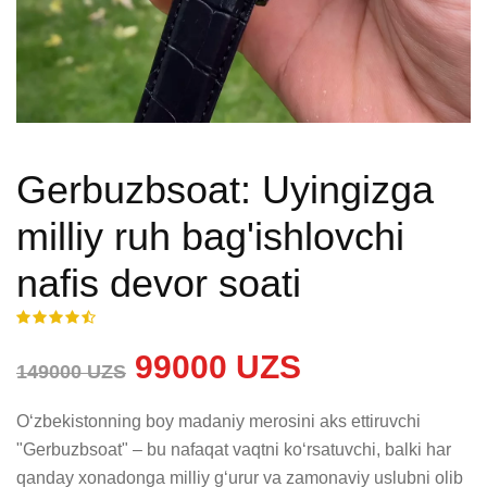
Gerbuzbsoat: Uyingizga
milliy ruh bag'ishlovchi
nafis devor soati
99000 UZS
149000 UZS
Oʻzbekistonning boy madaniy merosini aks ettiruvchi 
"Gerbuzbsoat" – bu nafaqat vaqtni koʻrsatuvchi, balki har 
qanday xonadonga milliy gʻurur va zamonaviy uslubni olib 