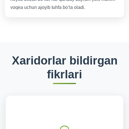
voqea uchun ajoyib tuhfa boʻla oladi.
Xaridorlar bildirgan
fikrlari