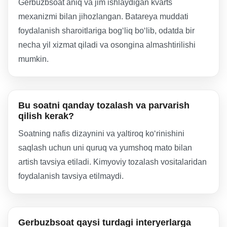
Gerbuzbsoat aniq va jim ishlaydigan kvarts
mexanizmi bilan jihozlangan. Batareya muddati
foydalanish sharoitlariga bogʻliq boʻlib, odatda bir
necha yil xizmat qiladi va osongina almashtirilishi
mumkin.
Bu soatni qanday tozalash va parvarish
qilish kerak?
Soatning nafis dizaynini va yaltiroq koʻrinishini
saqlash uchun uni quruq va yumshoq mato bilan
artish tavsiya etiladi. Kimyoviy tozalash vositalaridan
foydalanish tavsiya etilmaydi.
Gerbuzbsoat qaysi turdagi interyerlarga