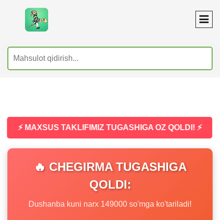
⚡ MAXSUS TAKLIFIMIZ TUGASHIGA OZ QOLDI! ⚡
🔥 CHEGIRMA TUGASHIGA
QOLDI:
Dushanba kuni narx 149000 so'mga ko'tariladi!