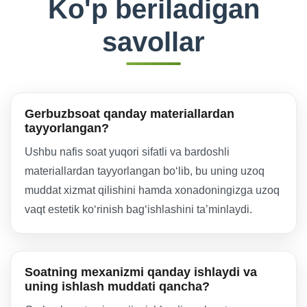
Ko'p beriladigan
savollar
Gerbuzbsoat qanday materiallardan
tayyorlangan?
Ushbu nafis soat yuqori sifatli va bardoshli
materiallardan tayyorlangan boʻlib, bu uning uzoq
muddat xizmat qilishini hamda xonadoningizga uzoq
vaqt estetik koʻrinish bagʻishlashini taʼminlaydi.
Soatning mexanizmi qanday ishlaydi va
uning ishlash muddati qancha?