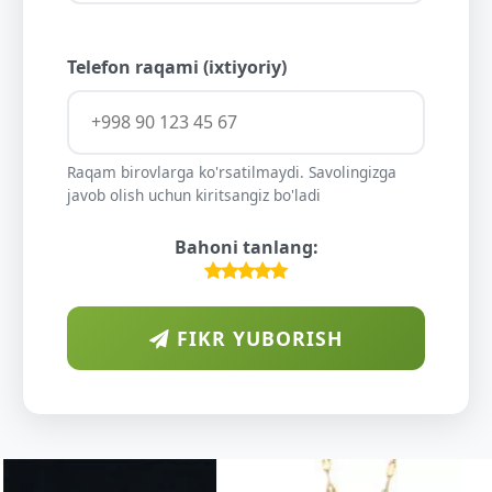
Telefon raqami (ixtiyoriy)
Raqam birovlarga ko'rsatilmaydi. Savolingizga
javob olish uchun kiritsangiz bo'ladi
Bahoni tanlang:
FIKR YUBORISH
ARAB
DIYORIDA
O'SUVCHI