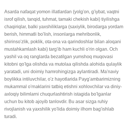
Asarda nafaqat yomon illatlardan (yolg'on, g'iybat, vaqtni 
isrof qilish, tanqid, tuhmat, tamaki chekish kabi) tiyilishga 
chaqiriqlar, balki yaxshiliklarga (saxiylik, birodarga yordam 
berish, himmatli bo'lish, insonlarga mehribonlik, 
shirinso'zlik, poklik, ota-ona va qarindoshlar bilan aloqani 
mustahkamlash kabi) targ'ib ham kuchli o'rin olgan. Och 
yashil va oq ranglarda bezatilgan yumshoq muqovasi 
kitobni qo'lga olishda va mutolaa qilishda alohida qulaylik 
yaratadi, uni doimiy hamrohingizga aylantiradi. Ma'naviy 
boylikka intiluvchilar, o'z hayotlarida Payg'ambarimizning 
mukammal o'rnaklarini tatbiq etishni xohlovchilar va diniy-
axloqiy bilimlarni chuqurlashtirish istagida bo'lganlar 
uchun bu kitob ajoyib tanlovdir. Bu asar sizga ruhiy 
rivojlanish va yaxshilik yo'lida doimiy ilhom bag'ishlab 
turadi.