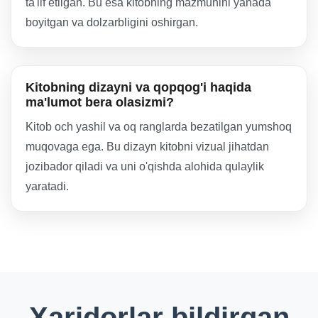
ta'lif etilgan. Bu esa kitobning mazmunini yanada
boyitgan va dolzarbligini oshirgan.
Kitobning dizayni va qopqog'i haqida
ma'lumot bera olasizmi?
Kitob och yashil va oq ranglarda bezatilgan yumshoq
muqovaga ega. Bu dizayn kitobni vizual jihatdan
jozibador qiladi va uni o'qishda alohida qulaylik
yaratadi.
Xaridorlar bildirgan