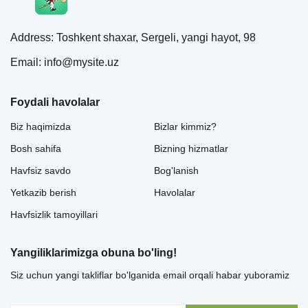
Address: Toshkent shaxar, Sergeli, yangi hayot, 98
Email: info@mysite.uz
Foydali havolalar
Biz haqimizda
Bizlar kimmiz?
Bosh sahifa
Bizning hizmatlar
Havfsiz savdo
Bog'lanish
Yetkazib berish
Havolalar
Havfsizlik tamoyillari
Yangiliklarimizga obuna bo'ling!
Siz uchun yangi takliflar bo'lganida email orqali habar yuboramiz