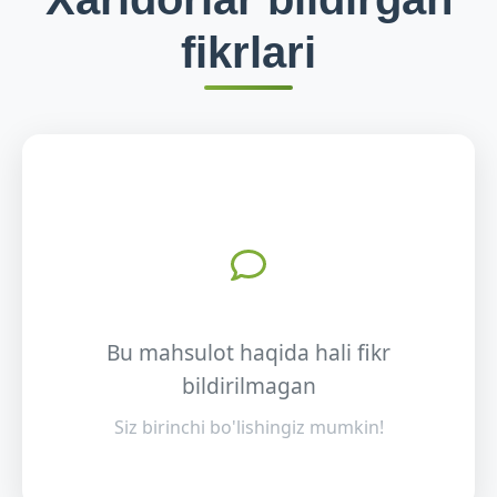
fikrlari
Bu mahsulot haqida hali fikr
bildirilmagan
Siz birinchi bo'lishingiz mumkin!