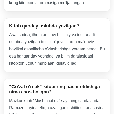
keng kitobxonlar ommasiga mo'ljallangan.
Kitob qanday uslubda yozilgan?
Asar sodda, ilhomlantiruvchi, ilmiy va tushunarli
uslubda yozilgan bo'lib, o'quvchilarga ma'naviy
boylikni osonlikcha o'zlashtirishga yordam beradi. Bu
esa har qanday yoshdagi va bilim darajasidagi
kitobxon uchun mutolaani qulay qiladi.
"Go'zal o'rnak" kitobining nashr etilishiga
nima asos bo'lgan?
Mazkur kitob "Muslimaat.uz" saytining sahifalarida
Ramazon oyida efirga uzatilgan eshittirishlar asosida