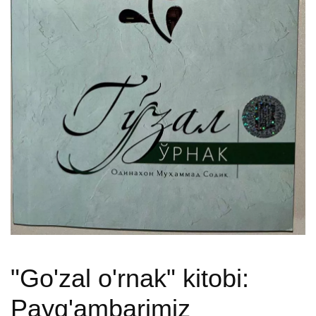
"Go'zal o'rnak" kitobi:
Payg'ambarimiz