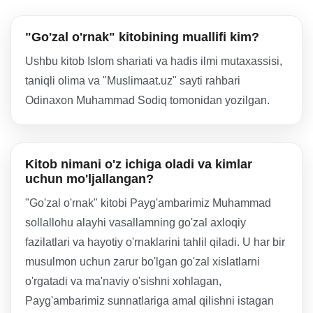
"Go'zal o'rnak" kitobining muallifi kim?
Ushbu kitob Islom shariati va hadis ilmi mutaxassisi,
taniqli olima va "Muslimaat.uz" sayti rahbari
Odinaxon Muhammad Sodiq tomonidan yozilgan.
Kitob nimani o'z ichiga oladi va kimlar
uchun mo'ljallangan?
"Go'zal o'rnak" kitobi Payg'ambarimiz Muhammad
sollallohu alayhi vasallamning go'zal axloqiy
fazilatlari va hayotiy o'rnaklarini tahlil qiladi. U har bir
musulmon uchun zarur bo'lgan go'zal xislatlarni
o'rgatadi va ma'naviy o'sishni xohlagan,
Payg'ambarimiz sunnatlariga amal qilishni istagan