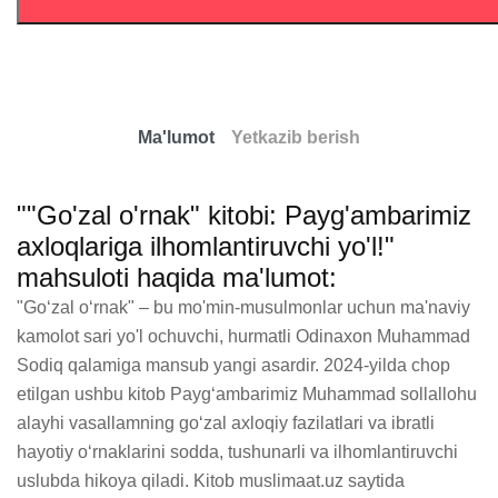
Ma'lumot
Yetkazib berish
""Go'zal o'rnak" kitobi: Payg'ambarimiz
axloqlariga ilhomlantiruvchi yo'l!"
mahsuloti haqida ma'lumot:
"Go‘zal o‘rnak" – bu mo'min-musulmonlar uchun ma'naviy 
kamolot sari yo'l ochuvchi, hurmatli Odinaxon Muhammad 
Sodiq qalamiga mansub yangi asardir. 2024-yilda chop 
etilgan ushbu kitob Payg‘ambarimiz Muhammad sollallohu 
alayhi vasallamning go‘zal axloqiy fazilatlari va ibratli 
hayotiy o‘rnaklarini sodda, tushunarli va ilhomlantiruvchi 
uslubda hikoya qiladi. Kitob muslimaat.uz saytida 