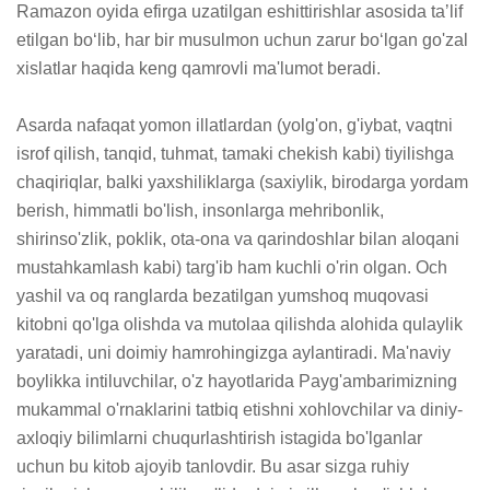
Ramazon oyida efirga uzatilgan eshittirishlar asosida taʼlif 
etilgan boʻlib, har bir musulmon uchun zarur boʻlgan go'zal 
xislatlar haqida keng qamrovli ma'lumot beradi.

Asarda nafaqat yomon illatlardan (yolg'on, g'iybat, vaqtni 
isrof qilish, tanqid, tuhmat, tamaki chekish kabi) tiyilishga 
chaqiriqlar, balki yaxshiliklarga (saxiylik, birodarga yordam 
berish, himmatli bo'lish, insonlarga mehribonlik, 
shirinso'zlik, poklik, ota-ona va qarindoshlar bilan aloqani 
mustahkamlash kabi) targ'ib ham kuchli o'rin olgan. Och 
yashil va oq ranglarda bezatilgan yumshoq muqovasi 
kitobni qo'lga olishda va mutolaa qilishda alohida qulaylik 
yaratadi, uni doimiy hamrohingizga aylantiradi. Ma'naviy 
boylikka intiluvchilar, o'z hayotlarida Payg'ambarimizning 
mukammal o'rnaklarini tatbiq etishni xohlovchilar va diniy-
axloqiy bilimlarni chuqurlashtirish istagida bo'lganlar 
uchun bu kitob ajoyib tanlovdir. Bu asar sizga ruhiy 