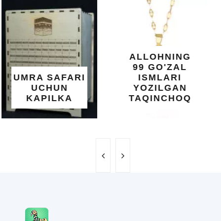
KUNDUR
DARAXTINING
SHIFOBAXSH
YELIMI: AQL,
XOTIRA VA
ALLOHNING
UMUMIY
99 GO'ZAL
SALOMATLIK
ISMLARI
UCHUN
YOZILGAN
BEBAHO
TAQINCHOQ
NE'MAT