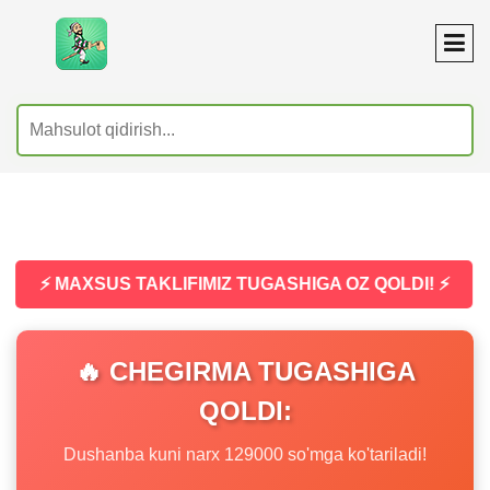
⚡ MAXSUS TAKLIFIMIZ TUGASHIGA OZ QOLDI! ⚡
🔥 CHEGIRMA TUGASHIGA
QOLDI:
Dushanba kuni narx 129000 so'mga ko'tariladi!