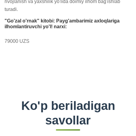
rivojlanish va yaxshilik yo'lida doimiy ilhom bag'ishlab 
turadi.
"Go'zal o'rnak" kitobi: Payg'ambarimiz axloqlariga
ilhomlantiruvchi yo'l! narxi:
79000 UZS
Ko'p beriladigan
savollar