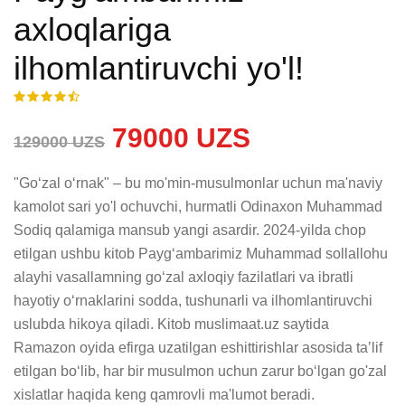
axloqlariga
ilhomlantiruvchi yo'l!
79000 UZS
129000 UZS
"Go‘zal o‘rnak" – bu mo'min-musulmonlar uchun ma'naviy 
kamolot sari yo'l ochuvchi, hurmatli Odinaxon Muhammad 
Sodiq qalamiga mansub yangi asardir. 2024-yilda chop 
etilgan ushbu kitob Payg‘ambarimiz Muhammad sollallohu 
alayhi vasallamning go‘zal axloqiy fazilatlari va ibratli 
hayotiy o‘rnaklarini sodda, tushunarli va ilhomlantiruvchi 
uslubda hikoya qiladi. Kitob muslimaat.uz saytida 
Ramazon oyida efirga uzatilgan eshittirishlar asosida taʼlif 
etilgan boʻlib, har bir musulmon uchun zarur boʻlgan go'zal 
xislatlar haqida keng qamrovli ma'lumot beradi.
