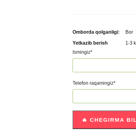
Omborda qolganligi:
Bor
Yetkazib berish
1-3 
Ismingiz
*
Telefon raqamingiz
*