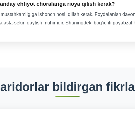
anday ehtiyot choralariga rioya qilish kerak?
mustahkamligiga ishonch hosil qilish kerak. Foydalanish davomi
ga asta-sekin qaytish muhimdir. Shuningdek, bog'ichli poyabzal ki
aridorlar bildirgan fikrla