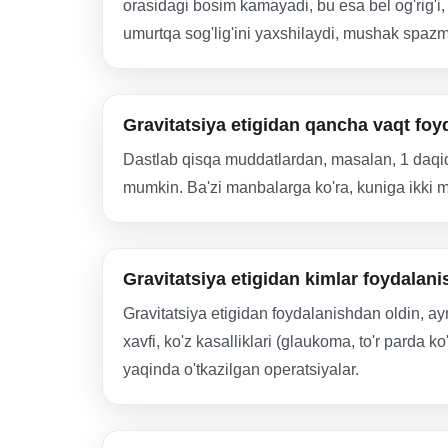
orasidagi bosim kamayadi, bu esa bel og'rig'i,
umurtqa sog'lig'ini yaxshilaydi, mushak spazml
Gravitatsiya etigidan qancha vaqt foyd
Dastlab qisqa muddatlardan, masalan, 1 daqiqa
mumkin. Ba'zi manbalarga ko'ra, kuniga ikki m
Gravitatsiya etigidan kimlar foydala
Gravitatsiya etigidan foydalanishdan oldin, ay
xavfi, ko'z kasalliklari (glaukoma, to'r parda k
yaqinda o'tkazilgan operatsiyalar.