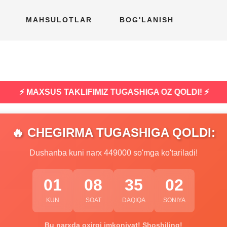
MAHSULOTLAR
BOG'LANISH
⚡ MAXSUS TAKLIFIMIZ TUGASHIGA OZ QOLDI! ⚡
🔥 CHEGIRMA TUGASHIGA QOLDI:
Dushanba kuni narx 449000 so'mga ko'tariladi!
01
08
35
01
KUN
SOAT
DAQIQA
SONIYA
Bu narxda oxirgi imkoniyat! Shoshiling!