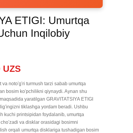
A ETIGI: Umurtqa
 Uchun Inqilobiy
 UZS
t va noto'g'ri turmush tarzi sabab umurtqa 
an bosim ko'pchilikni qiynaydi. Aynan shu 
maqsadida yaratilgan GRAVITATSIYA ETIGI 
lig'ingizni tiklashga yordam beradi. Ushbu 
h kuchi printsipidan foydalanib, umurtqa 
cho'zadi va disklar orasidagi bosimni 
lish orqali umurtqa disklariga tushadigan bosim 