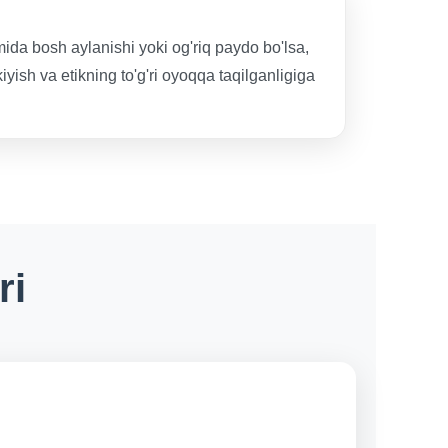
da bosh aylanishi yoki og'riq paydo bo'lsa,
yish va etikning to'g'ri oyoqqa taqilganligiga
ri