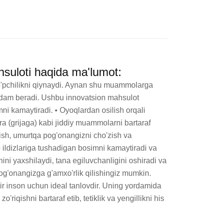
suloti haqida ma'lumot:
ko'pchilikni qiynaydi. Aynan shu muammolarga 
rdam beradi. Ushbu innovatsion mahsulot 
ni kamaytiradi. • Oyoqlardan osilish orqali 
ra (grijaga) kabi jiddiy muammolarni bartaraf 
sh, umurtqa pog'onangizni cho'zish va 
ildizlariga tushadigan bosimni kamaytiradi va 
ni yaxshilaydi, tana egiluvchanligini oshiradi va 
pog'onangizga g'amxo'rlik qilishingiz mumkin. 
r inson uchun ideal tanlovdir. Uning yordamida 
iqishni bartaraf etib, tetiklik va yengillikni his 