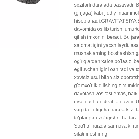
sezilarli darajada pasayadi. Bu
(grijaga) kabi jiddiy muammola
hisoblanadi.GRAVITATSIYA ETI
davomida osilib turish, umur
qilish imkonini beradi. Bu j
salomatligini yaxshilaydi, asa
mushaklarning bo'shashishiga 
og'riqlardan xalos bo'lasiz, ba
egiluvchanligini oshiradi va t
xavfsiz usul bilan siz operats
g'amxo'rlik qilishingiz mumk
davolash vositasi emas, balki s
inson uchun ideal tanlovdir. 
vaqtda, ortiqcha harakatsiz, 
to'plangan zo'riqishni bartaraf e
Sog'lig'ingizga sarmoya kiri
sifatini oshiring!