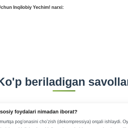
chun Inqilobiy Yechim! narxi:
Ko'p beriladigan savolla
asosiy foydalari nimadan iborat?
 umurtqa pog'onasini cho'zish (dekompressiya) orqali ishlaydi. Oy