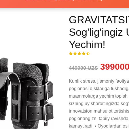
GRAVITATSIY
Sog'lig'ingiz
Yechim!
399000
449000 UZS
Kunlik stress, jismoniy faoliya
pog'onasi disklariga tushadig
muammolarga yechim topish 
sizning uy sharoitingizda sog'
innovatsion mahsulot tortishis
pog'onangizni tabiiy ravishda 
kamaytiradi. • Oyoqlardan osi