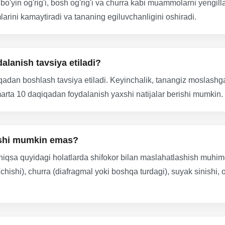
 bo'yin og'rig'i, bosh og'rig'i va churra kabi muammolarni yengi
arini kamaytiradi va tananing egiluvchanligini oshiradi.
alanish tavsiya etiladi?
dan boshlash tavsiya etiladi. Keyinchalik, tanangiz moslashgan
arta 10 daqiqadan foydalanish yaxshi natijalar berishi mumkin.
nishi mumkin emas?
niqsa quyidagi holatlarda shifokor bilan maslahatlashish muhimdir
o'chishi), churra (diafragmal yoki boshqa turdagi), suyak sinishi,