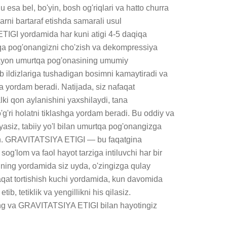
 esa bel, bo'yin, bosh og'riqlari va hatto churra 
rni bartaraf etishda samarali usul 
GI yordamida har kuni atigi 4-5 daqiqa 
tqa pog'onangizni cho'zish va dekompressiya 
arayon umurtqa pog'onasining umumiy 
b ildizlariga tushadigan bosimni kamaytiradi va 
yordam beradi. Natijada, siz nafaqat 
lki qon aylanishini yaxshilaydi, tana 
o'g'ri holatni tiklashga yordam beradi. Bu oddiy va 
iyasiz, tabiiy yo'l bilan umurtqa pog'onangizga 
in. GRAVITATSIYA ETIGI — bu faqatgina 
og'lom va faol hayot tarziga intiluvchi har bir 
Uning yordamida siz uyda, o'zingizga qulay 
faqat tortishish kuchi yordamida, kun davomida 
tib, tetiklik va yengillikni his qilasiz. 
ting va GRAVITATSIYA ETIGI bilan hayotingiz 