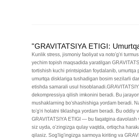
"GRAVITATSIYA ETIGI: Umurtqa So
Kunlik stress, jismoniy faoliyat va noto'g'ri tu
yechim topish maqsadida yaratilgan GRAVITATSIYA
tortishish kuchi printsipidan foydalanib, umurtqa 
umurtqa disklariga tushadigan bosim sezilarli dara
etishda samarali usul hisoblanadi.GRAVITATSIYA 
dekompressiya qilish imkonini beradi. Bu jarayon
mushaklarning bo'shashishiga yordam beradi. Natij
to'g'ri holatni tiklashga yordam beradi. Bu oddiy 
GRAVITATSIYA ETIGI — bu faqatgina davolash vosit
siz uyda, o'zingizga qulay vaqtda, ortiqcha harakat
qilasiz. Sog'lig'ingizga sarmoya kiriting va GRAV