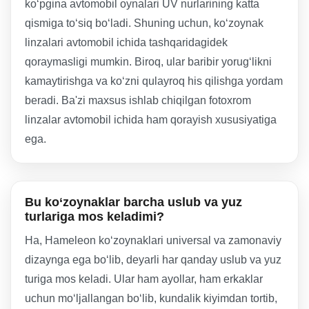
ko‘pgina avtomobil oynalari UV nurlarining katta
qismiga to‘siq bo‘ladi. Shuning uchun, ko‘zoynak
linzalari avtomobil ichida tashqaridagidek
qoraymasligi mumkin. Biroq, ular baribir yorug‘likni
kamaytirishga va ko‘zni qulayroq his qilishga yordam
beradi. Ba'zi maxsus ishlab chiqilgan fotoxrom
linzalar avtomobil ichida ham qorayish xususiyatiga
ega.
Bu ko‘zoynaklar barcha uslub va yuz
turlariga mos keladimi?
Ha, Hameleon ko‘zoynaklari universal va zamonaviy
dizaynga ega bo‘lib, deyarli har qanday uslub va yuz
turiga mos keladi. Ular ham ayollar, ham erkaklar
uchun mo‘ljallangan bo‘lib, kundalik kiyimdan tortib,