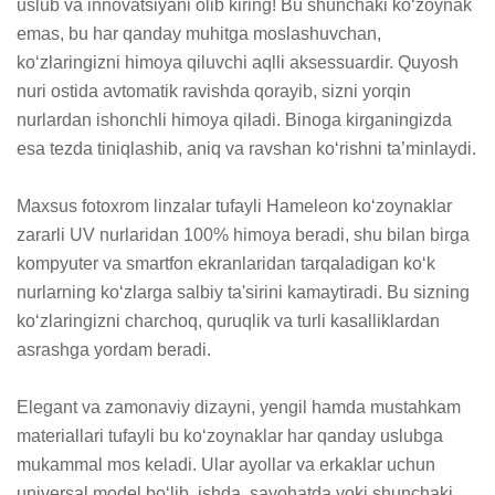
uslub va innovatsiyani olib kiring! Bu shunchaki ko‘zoynak 
emas, bu har qanday muhitga moslashuvchan, 
ko‘zlaringizni himoya qiluvchi aqlli aksessuardir. Quyosh 
nuri ostida avtomatik ravishda qorayib, sizni yorqin 
nurlardan ishonchli himoya qiladi. Binoga kirganingizda 
esa tezda tiniqlashib, aniq va ravshan ko‘rishni ta’minlaydi.

Maxsus fotoxrom linzalar tufayli Hameleon ko‘zoynaklar 
zararli UV nurlaridan 100% himoya beradi, shu bilan birga 
kompyuter va smartfon ekranlaridan tarqaladigan ko‘k 
nurlarning ko‘zlarga salbiy ta'sirini kamaytiradi. Bu sizning 
ko‘zlaringizni charchoq, quruqlik va turli kasalliklardan 
asrashga yordam beradi.

Elegant va zamonaviy dizayni, yengil hamda mustahkam 
materiallari tufayli bu ko‘zoynaklar har qanday uslubga 
mukammal mos keladi. Ular ayollar va erkaklar uchun 
universal model bo‘lib, ishda, sayohatda yoki shunchaki 