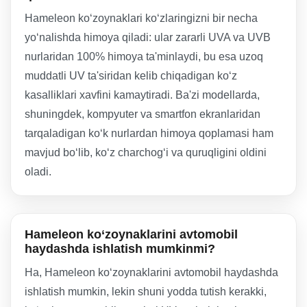
Hameleon ko‘zoynaklari ko‘zlaringizni bir necha
yo‘nalishda himoya qiladi: ular zararli UVA va UVB
nurlaridan 100% himoya ta'minlaydi, bu esa uzoq
muddatli UV ta'siridan kelib chiqadigan ko‘z
kasalliklari xavfini kamaytiradi. Ba'zi modellarda,
shuningdek, kompyuter va smartfon ekranlaridan
tarqaladigan ko‘k nurlardan himoya qoplamasi ham
mavjud bo‘lib, ko‘z charchog‘i va quruqligini oldini
oladi.
Hameleon ko‘zoynaklarini avtomobil
haydashda ishlatish mumkinmi?
Ha, Hameleon ko‘zoynaklarini avtomobil haydashda
ishlatish mumkin, lekin shuni yodda tutish kerakki,