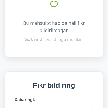
Bu mahsulot haqida hali fikr
bildirilmagan
Siz birinchi bo'lishingiz mumkin!
Fikr bildiring
Xabaringiz