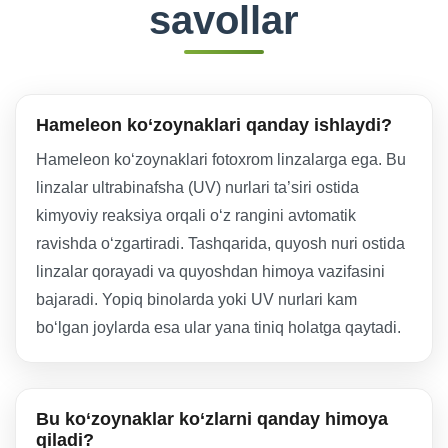
savollar
Hameleon ko‘zoynaklari qanday ishlaydi?
Hameleon ko‘zoynaklari fotoxrom linzalarga ega. Bu
linzalar ultrabinafsha (UV) nurlari ta’siri ostida
kimyoviy reaksiya orqali o‘z rangini avtomatik
ravishda o‘zgartiradi. Tashqarida, quyosh nuri ostida
linzalar qorayadi va quyoshdan himoya vazifasini
bajaradi. Yopiq binolarda yoki UV nurlari kam
bo‘lgan joylarda esa ular yana tiniq holatga qaytadi.
Bu ko‘zoynaklar ko‘zlarni qanday himoya
qiladi?