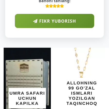
Bahoni tanlang:
FIKR YUBORISH
ARAB
DIYORIDA
O'SUVCHI
KUNDUR
DARAXTINING
SHIFOBAXSH
YELIMI: AQL,
XOTIRA VA
ALLOHNING
UMUMIY
99 GO'ZAL
SALOMATLIK
ISMLARI
UCHUN
YOZILGAN
BEBAHO
TAQINCHOQ
NE'MAT