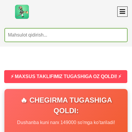
⚡ MAXSUS TAKLIFIMIZ TUGASHIGA OZ QOLDI! ⚡
🔥 CHEGIRMA TUGASHIGA
QOLDI:
Dushanba kuni narx 149000 so'mga ko'tariladi!