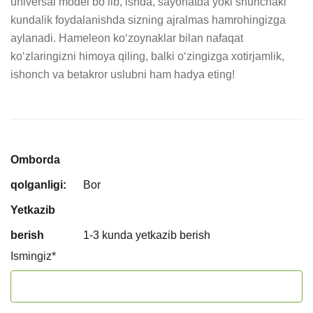
universal model bo‘lib, ishda, sayohatda yoki shunchaki 
kundalik foydalanishda sizning ajralmas hamrohingizga 
aylanadi. Hameleon ko‘zoynaklar bilan nafaqat 
ko‘zlaringizni himoya qiling, balki o‘zingizga xotirjamlik, 
ishonch va betakror uslubni ham hadya eting!
Omborda
qolganligi:
Bor
Yetkazib
berish
1-3 kunda yetkazib berish
Ismingiz
*