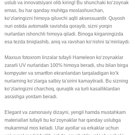
uslub va innovatsiyani olib kiring! Bu shunchaki ko‘zoynak 
emas, bu har qanday muhitga moslashuvchan, 
ko‘zlaringizni himoya qiluvchi aqlli aksessuardir. Quyosh 
nuri ostida avtomatik ravishda qorayib, sizni yorqin 
nurlardan ishonchli himoya qiladi. Binoga kirganingizda 
esa tezda tiniqlashib, aniq va ravshan ko‘rishni ta’minlaydi.

Maxsus fotoxrom linzalar tufayli Hameleon ko‘zoynaklar 
zararli UV nurlaridan 100% himoya beradi, shu bilan birga 
kompyuter va smartfon ekranlaridan tarqaladigan ko‘k 
nurlarning ko‘zlarga salbiy ta'sirini kamaytiradi. Bu sizning 
ko‘zlaringizni charchoq, quruqlik va turli kasalliklardan 
asrashga yordam beradi.

Elegant va zamonaviy dizayni, yengil hamda mustahkam 
materiallari tufayli bu ko‘zoynaklar har qanday uslubga 
mukammal mos keladi. Ular ayollar va erkaklar uchun 