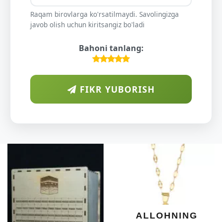
Raqam birovlarga ko'rsatilmaydi. Savolingizga
javob olish uchun kiritsangiz bo'ladi
Bahoni tanlang:
FIKR YUBORISH
ARA
DIYOR
O'SUV
KUND
DARAXT
SHIFOB
YELIMI:
XOTIR
ALLOHNING
UMUM