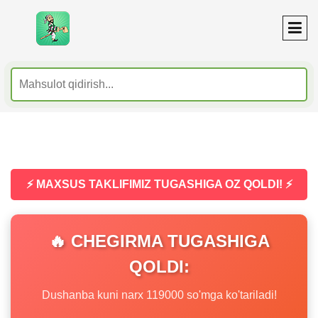
⚡ MAXSUS TAKLIFIMIZ TUGASHIGA OZ QOLDI! ⚡
🔥 CHEGIRMA TUGASHIGA
QOLDI:
Dushanba kuni narx 119000 so'mga ko'tariladi!