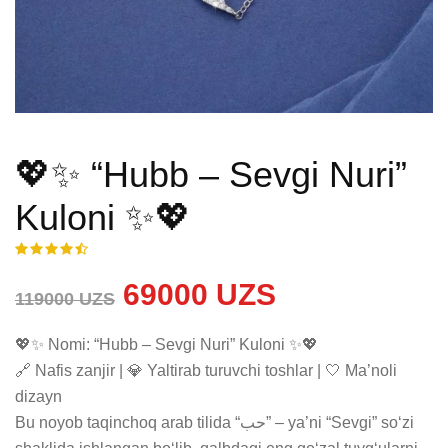
💖✨ “Hubb – Sevgi Nuri”
Kuloni ✨💖
69000 UZS
119000 UZS
💖✨ Nomi: “Hubb – Sevgi Nuri” Kuloni ✨💖

🔗 Nafis zanjir | 💎 Yaltirab turuvchi toshlar | 🤍 Ma’noli 
dizayn

Bu noyob taqinchoq arab tilida “حب” – ya’ni “Sevgi” so‘zi 