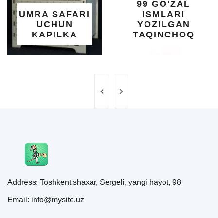
99 GO'ZAL
SALOMA
AFARI
ISMLARI
UCH
UN
YOZILGAN
BEBA
LKA
TAQINCHOQ
NE'M
Address: Toshkent shaxar, Sergeli, yangi hayot, 98
Email: info@mysite.uz