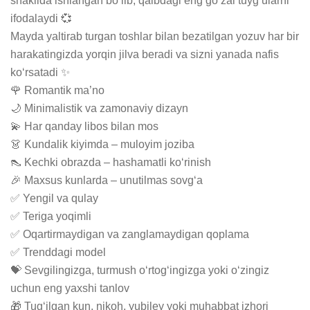
shaklida ishlangan bo‘lib, qalbdagi eng go‘zal tuyg‘ularni 
ifodalaydi 💞

Mayda yaltirab turgan toshlar bilan bezatilgan yozuv har bir 
harakatingizda yorqin jilva beradi va sizni yanada nafis 
ko‘rsatadi ✨

🌹 Romantik ma’no

🌙 Minimalistik va zamonaviy dizayn

💫 Har qanday libos bilan mos

👗 Kundalik kiyimda – muloyim joziba

👠 Kechki obrazda – hashamatli ko‘rinish

🎉 Maxsus kunlarda – unutilmas sovg‘a

✅ Yengil va qulay

✅ Teriga yoqimli

✅ Oqartirmaydigan va zanglamaydigan qoplama

✅ Trenddagi model

💝 Sevgilingizga, turmush o‘rtog‘ingizga yoki o‘zingiz 
uchun eng yaxshi tanlov

🎁 Tug‘ilgan kun, nikoh, yubiley yoki muhabbat izhori 