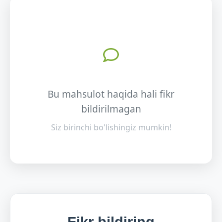
Bu mahsulot haqida hali fikr
bildirilmagan
Siz birinchi bo'lishingiz mumkin!