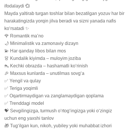
ifodalaydi 💞

Mayda yaltirab turgan toshlar bilan bezatilgan yozuv har bir 
harakatingizda yorqin jilva beradi va sizni yanada nafis 
ko‘rsatadi ✨

🌹 Romantik ma’no

🌙 Minimalistik va zamonaviy dizayn

💫 Har qanday libos bilan mos

👗 Kundalik kiyimda – muloyim joziba

👠 Kechki obrazda – hashamatli ko‘rinish

🎉 Maxsus kunlarda – unutilmas sovg‘a

✅ Yengil va qulay

✅ Teriga yoqimli

✅ Oqartirmaydigan va zanglamaydigan qoplama

✅ Trenddagi model

💝 Sevgilingizga, turmush o‘rtog‘ingizga yoki o‘zingiz 
uchun eng yaxshi tanlov

🎁 Tug‘ilgan kun, nikoh, yubiley yoki muhabbat izhori 