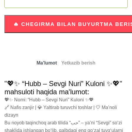
Ma'lumot
Yetkazib berish
"💖✨ “Hubb – Sevgi Nuri” Kuloni ✨💖"
mahsuloti haqida ma'lumot:
💖✨ Nomi: “Hubb – Sevgi Nuri” Kuloni ✨💖

🔗 Nafis zanjir | 💎 Yaltirab turuvchi toshlar | 🤍 Ma’noli 
dizayn

Bu noyob taqinchoq arab tilida “حب” – ya’ni “Sevgi” so‘zi 
shaklida ishlangan bo‘lib, qalbdagi eng go‘zal tuyg‘ularni 