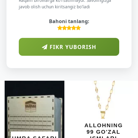
Raqam birovlarga ko'rsatilmaydi. Savolingizga
javob olish uchun kiritsangiz bo'ladi
Bahoni tanlang:
FIKR YUBORISH
A
DIY
O'S
KU
DARAX
SHIF
YELIM
XOTI
ALLOHNING
UM
99 GO'ZAL
SALO