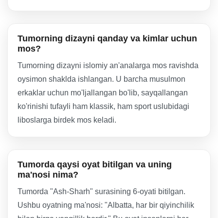
Tumorning dizayni qanday va kimlar uchun
mos?
Tumorning dizayni islomiy an'analarga mos ravishda
oysimon shaklda ishlangan. U barcha musulmon
erkaklar uchun mo'ljallangan bo'lib, sayqallangan
ko'rinishi tufayli ham klassik, ham sport uslubidagi
liboslarga birdek mos keladi.
Tumorda qaysi oyat bitilgan va uning
ma'nosi nima?
Tumorda "Ash-Sharh" surasining 6-oyati bitilgan.
Ushbu oyatning ma'nosi: "Albatta, har bir qiyinchilik