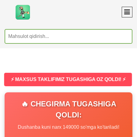
⚡ MAXSUS TAKLIFIMIZ TUGASHIGA OZ QOLDI! ⚡
🔥 CHEGIRMA TUGASHIGA
QOLDI:
Dushanba kuni narx 149000 so'mga ko'tariladi!