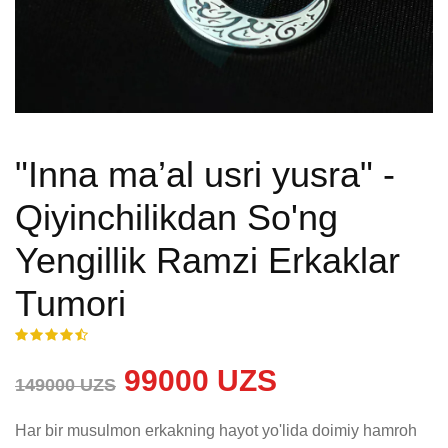
"Inna ma’al usri yusra" -
Qiyinchilikdan So'ng
Yengillik Ramzi Erkaklar
Tumori
99000 UZS
149000 UZS
Har bir musulmon erkakning hayot yo'lida doimiy hamroh 