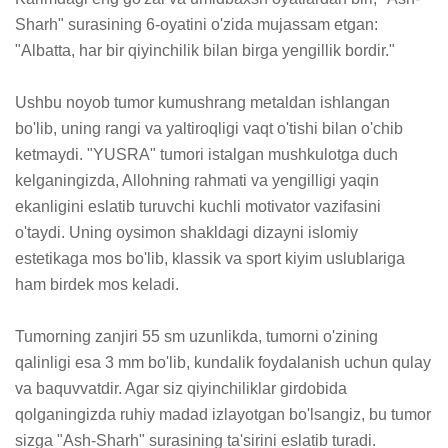
Sharh" surasining 6-oyatini o'zida mujassam etgan: 
"Albatta, har bir qiyinchilik bilan birga yengillik bordir."

Ushbu noyob tumor kumushrang metaldan ishlangan 
bo'lib, uning rangi va yaltiroqligi vaqt o'tishi bilan o'chib 
ketmaydi. "YUSRA" tumori istalgan mushkulotga duch 
kelganingizda, Allohning rahmati va yengilligi yaqin 
ekanligini eslatib turuvchi kuchli motivator vazifasini 
o'taydi. Uning oysimon shakldagi dizayni islomiy 
estetikaga mos bo'lib, klassik va sport kiyim uslublariga 
ham birdek mos keladi.

Tumorning zanjiri 55 sm uzunlikda, tumorni o'zining 
qalinligi esa 3 mm bo'lib, kundalik foydalanish uchun qulay 
va baquvvatdir. Agar siz qiyinchiliklar girdobida 
qolganingizda ruhiy madad izlayotgan bo'lsangiz, bu tumor 
sizga "Ash-Sharh" surasining ta'sirini eslatib turadi. 