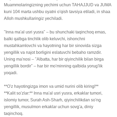
Muammolaringizning yechimi uchun TAHAJJUD va JUMA 
kuni 104 marta ushbu oyatni o'qish tavsiya etiladi, in shaa 
Alloh mushkullaringiz yechiladi.

"Inna ma'al usri yusra" – bu shunchaki taqinchoq emas, 
balki qalbga tinchlik olib keluvchi, ishonchni 
mustahkamlovchi va hayotning har bir sinovida sizga 
yengillik va najot borligini eslatuvchi bebaho ramzdir. 
Uning ma'nosi – "Albatta, har bir qiyinchilik bilan birga 
yengillik bordir" – har bir mo'minning qalbida yorug'lik 
yoqadi.

**O'z hayotingizga imon va umid nurini olib kiring!**

**Kalit so'zlar:** Inna ma'al usri yusra, erkaklar tumori, 
islomiy tumor, Surah Ash-Sharh, qiyinchilikdan so'ng 
yengillik, musulmon erkaklar uchun sovg'a, diniy 
taqinchoq.