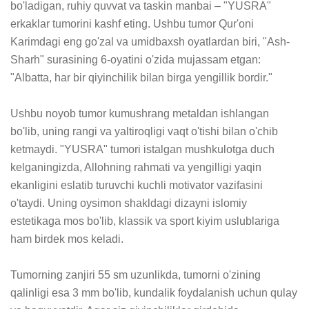
bo'ladigan, ruhiy quvvat va taskin manbai – "YUSRA" 
erkaklar tumorini kashf eting. Ushbu tumor Qur'oni 
Karimdagi eng go'zal va umidbaxsh oyatlardan biri, "Ash-
Sharh" surasining 6-oyatini o'zida mujassam etgan: 
"Albatta, har bir qiyinchilik bilan birga yengillik bordir."

Ushbu noyob tumor kumushrang metaldan ishlangan 
bo'lib, uning rangi va yaltiroqligi vaqt o'tishi bilan o'chib 
ketmaydi. "YUSRA" tumori istalgan mushkulotga duch 
kelganingizda, Allohning rahmati va yengilligi yaqin 
ekanligini eslatib turuvchi kuchli motivator vazifasini 
o'taydi. Uning oysimon shakldagi dizayni islomiy 
estetikaga mos bo'lib, klassik va sport kiyim uslublariga 
ham birdek mos keladi.

Tumorning zanjiri 55 sm uzunlikda, tumorni o'zining 
qalinligi esa 3 mm bo'lib, kundalik foydalanish uchun qulay 