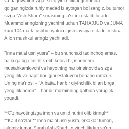
va baquvvatdir. Agar siz qiyinchiliklar girdobida 
qolganingizda ruhiy madad izlayotgan bo'lsangiz, bu tumor 
sizga "Ash-Sharh" surasining ta'sirini eslatib turadi. 
Muammolaringizning yechimi uchun TAHAJJUD va JUMA 
kuni 104 marta ushbu oyatni o'qish tavsiya etiladi, in shaa 
Alloh mushkullaringiz yechiladi.

"Inna ma'al usri yusra" – bu shunchaki taqinchoq emas, 
balki qalbga tinchlik olib keluvchi, ishonchni 
mustahkamlovchi va hayotning har bir sinovida sizga 
yengillik va najot borligini eslatuvchi bebaho ramzdir. 
Uning ma'nosi – "Albatta, har bir qiyinchilik bilan birga 
yengillik bordir" – har bir mo'minning qalbida yorug'lik 
yoqadi.

**O'z hayotingizga imon va umid nurini olib kiring!**

**Kalit so'zlar:** Inna ma'al usri yusra, erkaklar tumori, 
islomiy tumor, Surah Ash-Sharh, qiyinchilikdan so'ng 