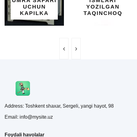
SAFARI
ISMLARI
UC
HUN
YOZILGAN
BE
ILKA
TAQINCHOQ
NE
Address: Toshkent shaxar, Sergeli, yangi hayot, 98
Email: info@mysite.uz
Foydali havolalar