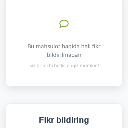
Bu mahsulot haqida hali fikr
bildirilmagan
Siz birinchi bo'lishingiz mumkin!
Fikr bildiring