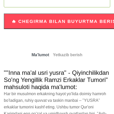
Ma'lumot
Yetkazib berish
""Inna ma’al usri yusra" - Qiyinchilikdan
So'ng Yengillik Ramzi Erkaklar Tumori"
mahsuloti haqida ma'lumot:
Har bir musulmon erkakning hayot yo'lida doimiy hamroh 
bo'ladigan, ruhiy quvvat va taskin manbai – "YUSRA" 
erkaklar tumorini kashf eting. Ushbu tumor Qur'oni 
Karimdagi eng go'zal va umidbaxsh oyatlardan biri, "Ash-