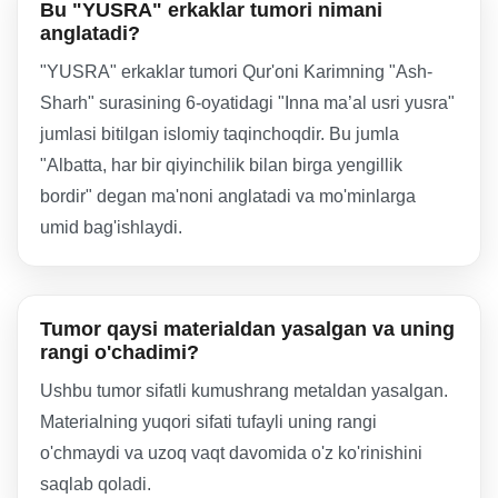
Bu "YUSRA" erkaklar tumori nimani
anglatadi?
"YUSRA" erkaklar tumori Qur'oni Karimning "Ash-
Sharh" surasining 6-oyatidagi "Inna ma’al usri yusra"
jumlasi bitilgan islomiy taqinchoqdir. Bu jumla
"Albatta, har bir qiyinchilik bilan birga yengillik
bordir" degan ma'noni anglatadi va mo'minlarga
umid bag'ishlaydi.
Tumor qaysi materialdan yasalgan va uning
rangi o'chadimi?
Ushbu tumor sifatli kumushrang metaldan yasalgan.
Materialning yuqori sifati tufayli uning rangi
o'chmaydi va uzoq vaqt davomida o'z ko'rinishini
saqlab qoladi.