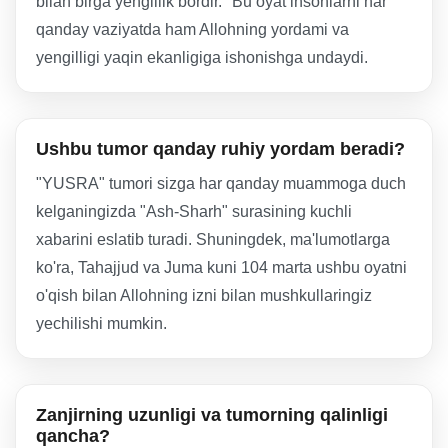
bilan birga yengillik bordir." Bu oyat insonlarni har
qanday vaziyatda ham Allohning yordami va
yengilligi yaqin ekanligiga ishonishga undaydi.
Ushbu tumor qanday ruhiy yordam beradi?
"YUSRA" tumori sizga har qanday muammoga duch
kelganingizda "Ash-Sharh" surasining kuchli
xabarini eslatib turadi. Shuningdek, ma'lumotlarga
ko'ra, Tahajjud va Juma kuni 104 marta ushbu oyatni
o'qish bilan Allohning izni bilan mushkullaringiz
yechilishi mumkin.
Zanjirning uzunligi va tumorning qalinligi
qancha?