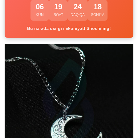
06
19
24
17
KUN
SOAT
DAQIQA
SONIYA
Bu narxda oxirgi imkoniyat! Shoshiling!