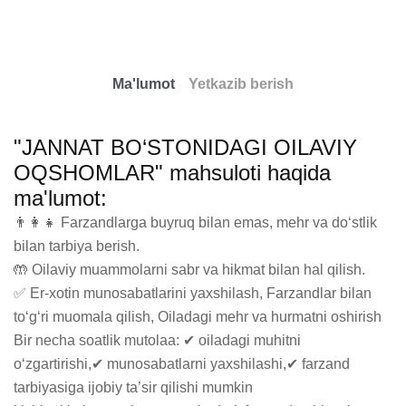
Ma'lumot
Yetkazib berish
"JANNAT BO‘STONIDAGI OILAVIY
OQSHOMLAR" mahsuloti haqida
ma'lumot:
👨‍👩‍👧 Farzandlarga buyruq bilan emas, mehr va do‘stlik 
bilan tarbiya berish.

🤲 Oilaviy muammolarni sabr va hikmat bilan hal qilish.

✅ Er-xotin munosabatlarini yaxshilash, Farzandlar bilan 
to‘g‘ri muomala qilish, Oiladagi mehr va hurmatni oshirish

Bir necha soatlik mutolaa: ✔ oiladagi muhitni 
o‘zgartirishi,✔ munosabatlarni yaxshilashi,✔ farzand 
tarbiyasiga ijobiy ta’sir qilishi mumkin
