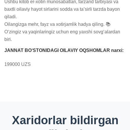
Ushbu kitob er-xotin munosabatlari, farzand tarbiyasi va 
baxtli oilaviy hayot sirlarini sodda va ta’sirli tarzda bayon 
qiladi.

Oilangizga mehr, fayz va xotirjamlik hadya qiling. 📚 
O‘zingiz va yaqinlaringiz uchun eng yaxshi sovg‘alardan 
biri.
JANNAT BO‘STONIDAGI OILAVIY OQSHOMLAR narxi:
199000 UZS
Xaridorlar bildirgan