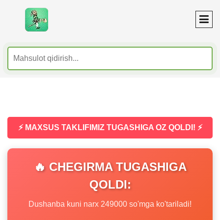
⚡ MAXSUS TAKLIFIMIZ TUGASHIGA OZ QOLDI! ⚡
🔥 CHEGIRMA TUGASHIGA
QOLDI:
Dushanba kuni narx 249000 so'mga ko'tariladi!