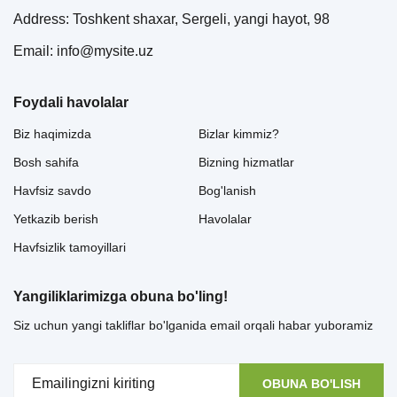
Address: Toshkent shaxar, Sergeli, yangi hayot, 98
Email: info@mysite.uz
Foydali havolalar
Biz haqimizda
Bizlar kimmiz?
Bosh sahifa
Bizning hizmatlar
Havfsiz savdo
Bog'lanish
Yetkazib berish
Havolalar
Havfsizlik tamoyillari
Yangiliklarimizga obuna bo'ling!
Siz uchun yangi takliflar bo'lganida email orqali habar yuboramiz
OBUNA BO'LISH