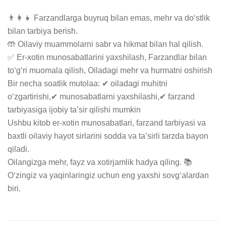
👨‍👩‍👧 Farzandlarga buyruq bilan emas, mehr va do‘stlik 
bilan tarbiya berish.

🤲 Oilaviy muammolarni sabr va hikmat bilan hal qilish.

✅ Er-xotin munosabatlarini yaxshilash, Farzandlar bilan 
to‘g‘ri muomala qilish, Oiladagi mehr va hurmatni oshirish

Bir necha soatlik mutolaa: ✔ oiladagi muhitni 
o‘zgartirishi,✔ munosabatlarni yaxshilashi,✔ farzand 
tarbiyasiga ijobiy ta’sir qilishi mumkin

Ushbu kitob er-xotin munosabatlari, farzand tarbiyasi va 
baxtli oilaviy hayot sirlarini sodda va ta’sirli tarzda bayon 
qiladi.

Oilangizga mehr, fayz va xotirjamlik hadya qiling. 📚 
O‘zingiz va yaqinlaringiz uchun eng yaxshi sovg‘alardan 
biri.