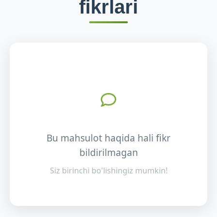
fikrlari
Bu mahsulot haqida hali fikr
bildirilmagan
Siz birinchi bo'lishingiz mumkin!