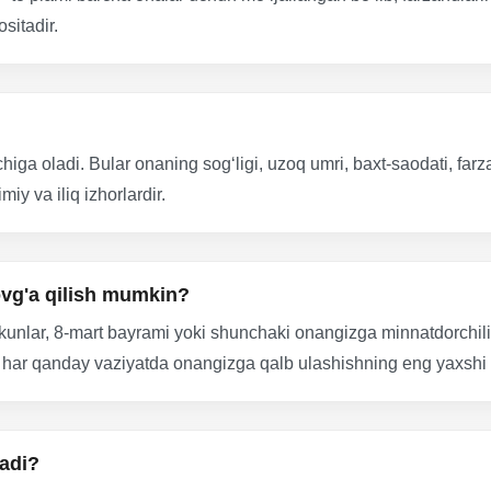
sitadir.
chiga oladi. Bular onaning sog‘ligi, uzoq umri, baxt-saodati, far
iy va iliq izhorlardir.
vg'a qilish mumkin?
kunlar, 8-mart bayrami yoki shunchaki onangizga minnatdorchilik
 har qanday vaziyatda onangizga qalb ulashishning eng yaxshi yo
adi?