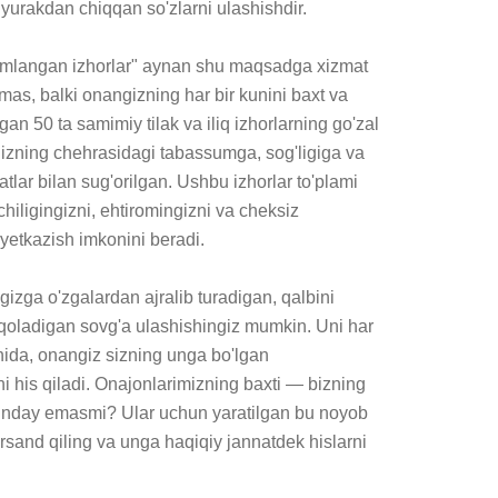
yurakdan chiqqan so'zlarni ulashishdir.

amlangan izhorlar" aynan shu maqsadga xizmat 
as, balki onangizning har bir kunini baxt va 
an 50 ta samimiy tilak va iliq izhorlarning go'zal 
ngizning chehrasidagi tabassumga, sog'ligiga va 
lar bilan sug'orilgan. Ushbu izhorlar to'plami 
iligingizni, ehtiromingizni va cheksiz 
 yetkazish imkonini beradi.

gizga o'zgalardan ajralib turadigan, qalbini 
qoladigan sovg'a ulashishingiz mumkin. Uni har 
nida, onangiz sizning unga bo'lgan 
i his qiladi. Onajonlarimizning baxti — bizning 
unday emasmi? Ular uchun yaratilgan bu noyob 
ursand qiling va unga haqiqiy jannatdek hislarni 