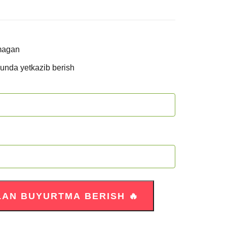
magan
kunda yetkazib berish