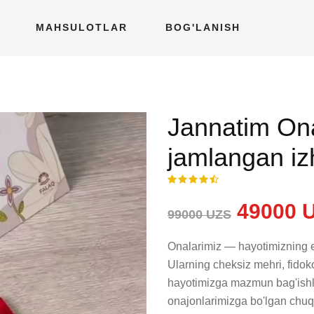
MAHSULOTLAR
BOG'LANISH
Jannatim Ona
jamlangan iz
49000 
99000 UZS
Onalarimiz — hayotimizning en
Ularning cheksiz mehri, fidokor
hayotimizga mazmun bag'ishla
onajonlarimizga bo'lgan chuq