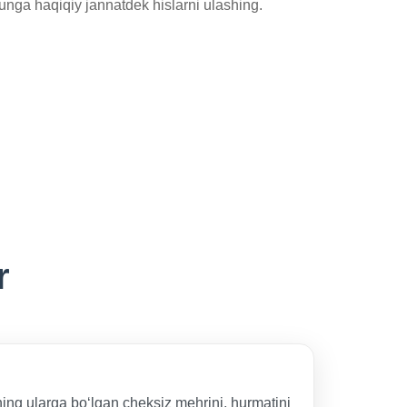
unga haqiqiy jannatdek hislarni ulashing.
r
ning ularga bo‘lgan cheksiz mehrini, hurmatini