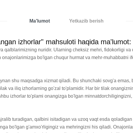
Ma'lumot
Yetkazib berish
ngan izhorlar" mahsuloti haqida ma'lumot:
alblarimizning nuridir. Ularning cheksiz mehri, fidokorligi va d
 onajonlarimizga bo'lgan chuqur hurmat va mehr-muhabbatni ifo
ynan shu maqsadga xizmat qiladi. Bu shunchaki sovg'a emas, bal
lak va iliq izhorlarning go'zal to'plamidir. Har bir tilak onangi
hbu izhorlar to'plami onangizga bo'lgan minnatdorchiligingizni, e
jralib turadigan, qalbini isitadigan va uzoq vaqt esda qoladigan
ga bo'lgan g'amxo'rligingiz va mehringizni his qiladi. Onajonla