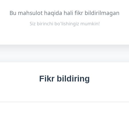
Bu mahsulot haqida hali fikr bildirilmagan
Siz birinchi bo'lishingiz mumkin!
Fikr bildiring