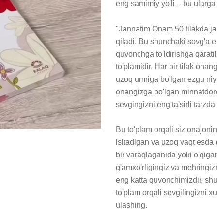
eng samimiy yo'li – bu ularga 
"Jannatim Onam 50 tilakda j
qiladi. Bu shunchaki sovg'a em
quvonchga to'ldirishga qaratilg
to'plamidir. Har bir tilak ona
uzoq umriga bo'lgan ezgu niyat
onangizga bo'lgan minnatdorch
sevgingizni eng ta'sirli tarzda
Bu to'plam orqali siz onajonin
isitadigan va uzoq vaqt esda 
bir varaqlaganida yoki o'qiga
g'amxo'rligingiz va mehringizn
eng katta quvonchimizdir, sh
to'plam orqali sevgilingizni x
ulashing.