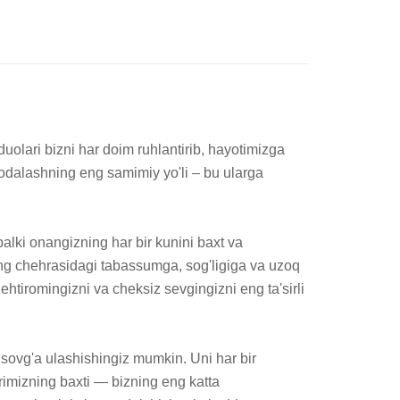
uolari bizni har doim ruhlantirib, hayotimizga 
dalashning eng samimiy yo'li – bu ularga 
ki onangizning har bir kunini baxt va 
zning chehrasidagi tabassumga, sog'ligiga va uzoq 
htiromingizni va cheksiz sevgingizni eng ta'sirli 
 sovg'a ulashishingiz mumkin. Uni har bir 
rimizning baxti — bizning eng katta 