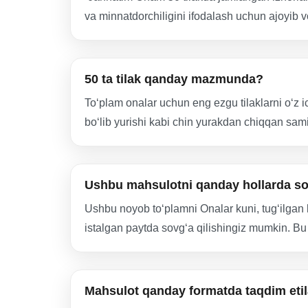
va minnatdorchiligini ifodalash uchun ajoyib vo
50 ta tilak qanday mazmunda?
To‘plam onalar uchun eng ezgu tilaklarni o‘z i
bo‘lib yurishi kabi chin yurakdan chiqqan samim
Ushbu mahsulotni qanday hollarda so
Ushbu noyob to‘plamni Onalar kuni, tug‘ilgan 
istalgan paytda sovg‘a qilishingiz mumkin. Bu
Mahsulot qanday formatda taqdim etil