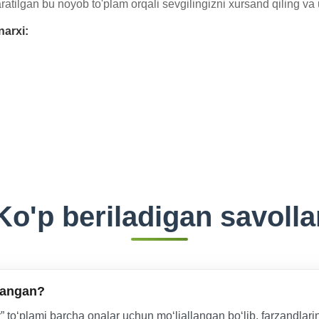
ilgan bu noyob to'plam orqali sevgilingizni xursand qiling va 
narxi:
Ko'p beriladigan savolla
langan?
 to‘plami barcha onalar uchun mo‘ljallangan bo‘lib, farzandlari