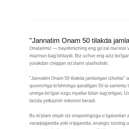
"Jannatim Onam 50 tilakda jamla
Onalarimiz — hayotimizning eng go'zal ma'nosi va q
mazmun bag'ishlaydi. Biz uchun eng aziz bo'lgan
yurakdan chiqqan so'zlarni ulashishdir.

"Jannatim Onam 50 tilakda jamlangan izhorlar" a
quvonchga to'ldirishga qaratilgan 50 ta samimiy ti
umriga bo'lgan ezgu niyatlar bilan sug'orilgan. Us
tarzda yetkazish imkonini beradi.

Bu to'plam orqali siz onajoningizga o'zgalardan a
varaqlaganida yoki o'qiganida, onangiz sizning un