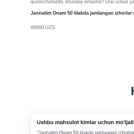
quvonchimizdir, shunday emasmi? Ular uchun yarat
Jannatim Onam 50 tilakda jamlangan izhorlar 
49000 UZS
Ushbu mahsulot kimlar uchun mo'ljal
“Jannatim Onam 50 tilakda jamlangan izhorlar”