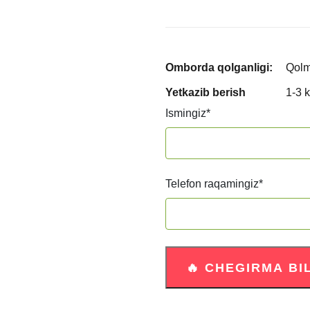
Omborda qolganligi:
Qol
Yetkazib berish
1-3 
Ismingiz
*
Telefon raqamingiz
*