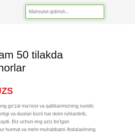
m 50 tilakda
horlar
UZS
g go'zal ma'nosi va qalblarimizning nuridir. 
ligi va duolari bizni har doim ruhlantirib, 
ydi. Biz uchun eng aziz bo'lgan 
ur hurmat va mehr-muhabbatni ifodalashning 