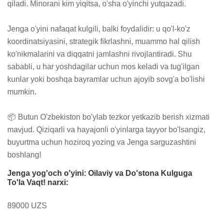
qiladi. Minorani kim yiqitsa, o'sha o'yinchi yutqazadi.

Jenga o'yini nafaqat kulgili, balki foydalidir: u qo'l-ko'z 
koordinatsiyasini, strategik fikrlashni, muammo hal qilish 
ko'nikmalarini va diqqatni jamlashni rivojlantiradi. Shu 
sababli, u har yoshdagilar uchun mos keladi va tug'ilgan 
kunlar yoki boshqa bayramlar uchun ajoyib sovg'a bo'lishi 
mumkin.

📦 Butun O'zbekiston bo'ylab tezkor yetkazib berish xizmati 
mavjud. Qiziqarli va hayajonli o'yinlarga tayyor bo'lsangiz, 
buyurtma uchun hoziroq yozing va Jenga sarguzashtini 
boshlang!
Jenga yog'och o'yini: Oilaviy va Do'stona Kulguga
To'la Vaqt! narxi:
89000 UZS