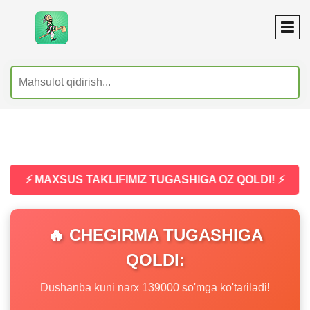
⚡ MAXSUS TAKLIFIMIZ TUGASHIGA OZ QOLDI! ⚡
🔥 CHEGIRMA TUGASHIGA
QOLDI:
Dushanba kuni narx 139000 so'mga ko'tariladi!