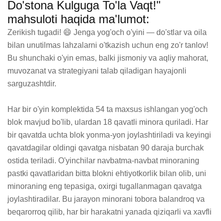
Do'stona Kulguga To'la Vaqt!"
mahsuloti haqida ma'lumot:
Zerikish tugadi! 😄 Jenga yog'och o'yini — do'stlar va oila 
bilan unutilmas lahzalarni o'tkazish uchun eng zo'r tanlov! 
Bu shunchaki o'yin emas, balki jismoniy va aqliy mahorat, 
muvozanat va strategiyani talab qiladigan hayajonli 
sarguzashtdir.

Har bir o'yin komplektida 54 ta maxsus ishlangan yog'och 
blok mavjud bo'lib, ulardan 18 qavatli minora quriladi. Har 
bir qavatda uchta blok yonma-yon joylashtiriladi va keyingi 
qavatdagilar oldingi qavatga nisbatan 90 daraja burchak 
ostida teriladi. O'yinchilar navbatma-navbat minoraning 
pastki qavatlaridan bitta blokni ehtiyotkorlik bilan olib, uni 
minoraning eng tepasiga, oxirgi tugallanmagan qavatga 
joylashtiradilar. Bu jarayon minorani tobora balandroq va 
beqarorroq qilib, har bir harakatni yanada qiziqarli va xavfli 