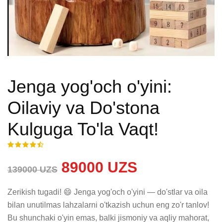
Jenga yog'och o'yini:
Oilaviy va Do'stona
Kulguga To'la Vaqt!
89000 UZS
139000 UZS
Zerikish tugadi! 😄 Jenga yog'och o'yini — do'stlar va oila 
bilan unutilmas lahzalarni o'tkazish uchun eng zo'r tanlov! 
Bu shunchaki o'yin emas, balki jismoniy va aqliy mahorat, 