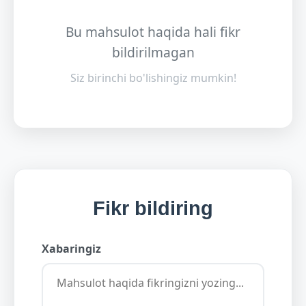
Bu mahsulot haqida hali fikr
bildirilmagan
Siz birinchi bo'lishingiz mumkin!
Fikr bildiring
Xabaringiz