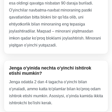
esa oldingi qavatga nisbatan 90 daraja buriladi.
O'yinchilar navbatma-navbat minoraning pastki
qavatlaridan bitta blokni bir qo'lda olib, uni
ehtiyotkorlik bilan minoraning eng tepasiga
joylashtiradilar. Maqsad – minorani yiqitmasdan
imkon qadar ko'proq bloklarni joylashtirish. Minorani
yiqitgan o'yinchi yutqazadi.
Jenga o'yinida nechta o'yinchi ishtirok
etishi mumkin?
Jenga odatda 2 dan 4 tagacha o'yinchi bilan
o'ynaladi, ammo katta to'plamlar bilan ko'proq odam
ishtirok etishi mumkin. Asosiysi, o'yinda kamida ikkita
ishtirokchi bo'lishi kerak.