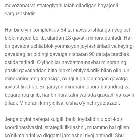
muvozanat va strategiyani talab qiladigan hayajonli 
sarguzashtdir.

Har bir o'yin komplektida 54 ta maxsus ishlangan yog'och 
blok mavjud bo'lib, ulardan 18 qavatli minora quriladi. Har 
bir qavatda uchta blok yonma-yon joylashtiriladi va keyingi 
qavatdagilar oldingi qavatga nisbatan 90 daraja burchak 
ostida teriladi. O'yinchilar navbatma-navbat minoraning 
pastki qavatlaridan bitta blokni ehtiyotkorlik bilan olib, uni 
minoraning eng tepasiga, oxirgi tugallanmagan qavatga 
joylashtiradilar. Bu jarayon minorani tobora balandroq va 
beqarorroq qilib, har bir harakatni yanada qiziqarli va xavfli 
qiladi. Minorani kim yiqitsa, o'sha o'yinchi yutqazadi.

Jenga o'yini nafaqat kulgili, balki foydalidir: u qo'l-ko'z 
koordinatsiyasini, strategik fikrlashni, muammo hal qilish 
ko'nikmalarini va diqqatni jamlashni rivojlantiradi. Shu 