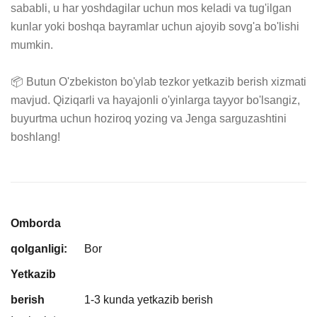
sababli, u har yoshdagilar uchun mos keladi va tug'ilgan 
kunlar yoki boshqa bayramlar uchun ajoyib sovg'a bo'lishi 
mumkin.

📦 Butun O'zbekiston bo'ylab tezkor yetkazib berish xizmati 
mavjud. Qiziqarli va hayajonli o'yinlarga tayyor bo'lsangiz, 
buyurtma uchun hoziroq yozing va Jenga sarguzashtini 
boshlang!
Omborda
qolganligi:
Bor
Yetkazib
berish
1-3 kunda yetkazib berish