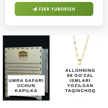
FIKR YUBORISH
ARAB
DIYORIDA
O'SUVCHI
KUNDUR
DARAXTINING
SHIFOBAXSH
YELIMI: AQL,
XOTIRA VA
ALLOHNING
UMUMIY
99 GO'ZAL
SALOMATLIK
ISMLARI
UCHUN
YOZILGAN
BEBAHO
TAQINCHOQ
NE'MAT