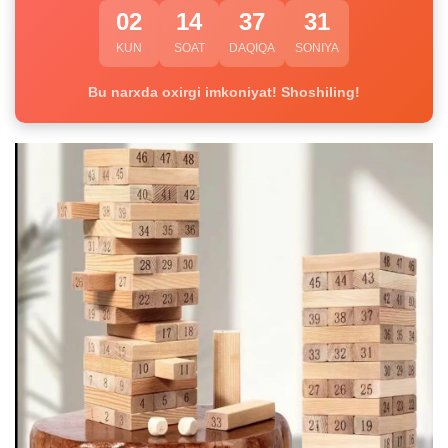
02
14
37
31
KUN
SOAT
DAQIQA
SONIYA
Bu narxda oxirgi imkoniyat! Shoshiling!