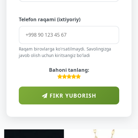
Telefon raqami (ixtiyoriy)
Raqam birovlarga ko'rsatilmaydi. Savolingizga
javob olish uchun kiritsangiz bo'ladi
Bahoni tanlang:
FIKR YUBORISH
ARAB
DIYORIDA
O'SUVCHI