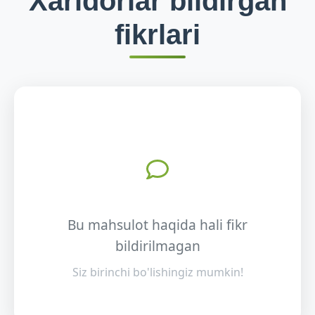
Xaridorlar bildirgan
fikrlari
Bu mahsulot haqida hali fikr
bildirilmagan
Siz birinchi bo'lishingiz mumkin!