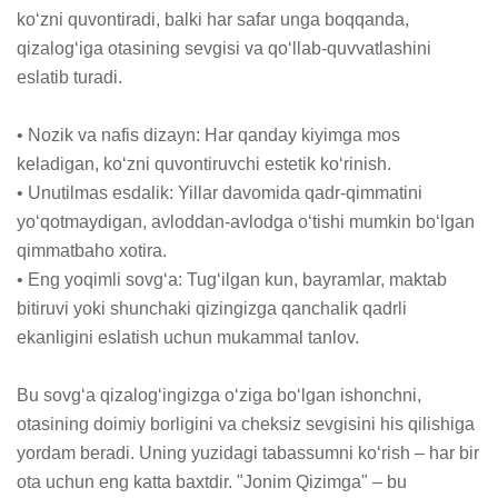
ko‘zni quvontiradi, balki har safar unga boqqanda, 
qizalog‘iga otasining sevgisi va qo‘llab-quvvatlashini 
eslatib turadi.

• Nozik va nafis dizayn: Har qanday kiyimga mos 
keladigan, ko‘zni quvontiruvchi estetik ko‘rinish.

• Unutilmas esdalik: Yillar davomida qadr-qimmatini 
yo‘qotmaydigan, avloddan-avlodga o‘tishi mumkin bo‘lgan 
qimmatbaho xotira.

• Eng yoqimli sovg‘a: Tug‘ilgan kun, bayramlar, maktab 
bitiruvi yoki shunchaki qizingizga qanchalik qadrli 
ekanligini eslatish uchun mukammal tanlov.

Bu sovg‘a qizalog‘ingizga o‘ziga bo‘lgan ishonchni, 
otasining doimiy borligini va cheksiz sevgisini his qilishiga 
yordam beradi. Uning yuzidagi tabassumni ko‘rish – har bir 
ota uchun eng katta baxtdir. "Jonim Qizimga" – bu 