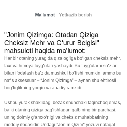
Ma'lumot
Yetkazib berish
"Jonim Qizimga: Otadan Qiziga
Cheksiz Mehr va Gʻurur Belgisi"
mahsuloti haqida ma'lumot:
Har bir otaning yuragida qizalog‘iga bo‘lgan cheksiz mehr, 
faxr va himoya tuyg‘ulari yashaydi. Bu tuyg'ularni so‘zlar 
bilan ifodalash ba’zida mushkul bo‘lishi mumkin, ammo bu 
nafis aksessuar – “Jonim Qizimga” – aynan shu ehtirosli 
bog‘liqlikning yorqin va abadiy ramzidir.

Ushbu yurak shaklidagi bezak shunchaki taqinchoq emas, 
balki otaning qiziga bag‘ishlagan qalbining bir parchasi, 
uning doimiy g‘amxo‘rligi va cheksiz muhabbatining 
moddiy ifodasidir. Undagi "Jonim Qizim" yozuvi nafaqat 