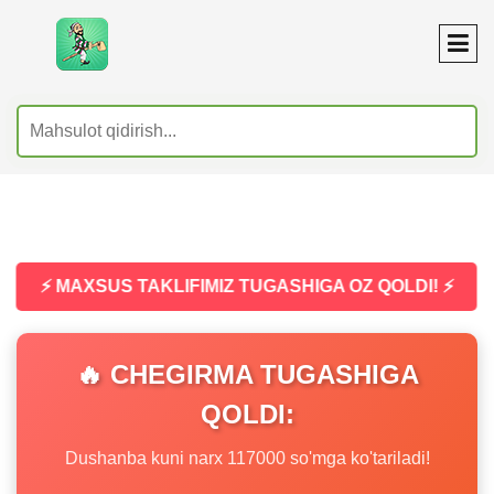
⚡ MAXSUS TAKLIFIMIZ TUGASHIGA OZ QOLDI! ⚡
🔥 CHEGIRMA TUGASHIGA
QOLDI:
Dushanba kuni narx 117000 so'mga ko'tariladi!