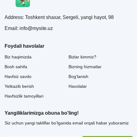
Address: Toshkent shaxar, Sergeli, yangi hayot, 98
Email: info@mysite.uz
Foydali havolalar
Biz haqimizda
Bizlar kimmiz?
Bosh sahifa
Bizning hizmatlar
Havfsiz savdo
Bog'lanish
Yetkazib berish
Havolalar
Havfsizlik tamoyillari
Yangiliklarimizga obuna bo'ling!
Siz uchun yangi takliflar bo'lganida email orqali habar yuboramiz