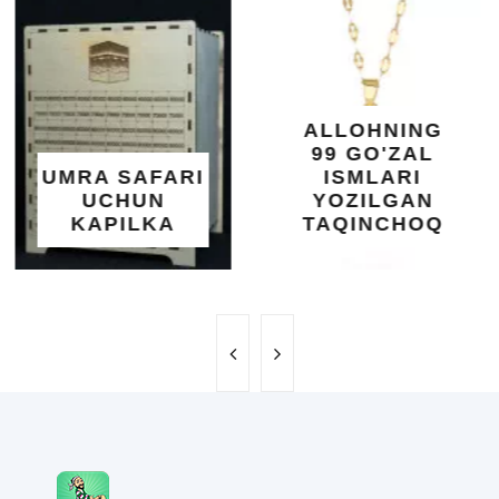
KUNDUR
DARAXTINING
SHIFOBAXSH
YELIMI: AQL,
XOTIRA VA
ALLOHNING
UMUMIY
99 GO'ZAL
SALOMATLIK
ISMLARI
UCHUN
YOZILGAN
BEBAHO
TAQINCHOQ
NE'MAT