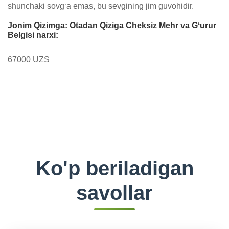
shunchaki sovg‘a emas, bu sevgining jim guvohidir.
Jonim Qizimga: Otadan Qiziga Cheksiz Mehr va Gʻurur
Belgisi narxi:
67000 UZS
Ko'p beriladigan
savollar