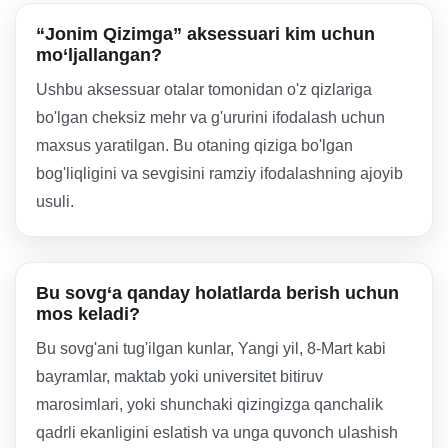
“Jonim Qizimga” aksessuari kim uchun
mo‘ljallangan?
Ushbu aksessuar otalar tomonidan o'z qizlariga
bo'lgan cheksiz mehr va g'ururini ifodalash uchun
maxsus yaratilgan. Bu otaning qiziga bo'lgan
bog'liqligini va sevgisini ramziy ifodalashning ajoyib
usuli.
Bu sovg‘a qanday holatlarda berish uchun
mos keladi?
Bu sovg'ani tug'ilgan kunlar, Yangi yil, 8-Mart kabi
bayramlar, maktab yoki universitet bitiruv
marosimlari, yoki shunchaki qizingizga qanchalik
qadrli ekanligini eslatish va unga quvonch ulashish