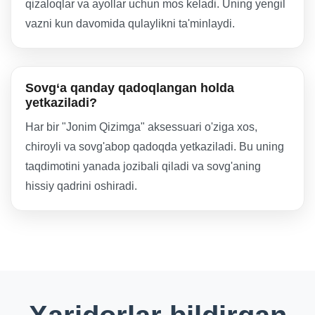
qizaloqlar va ayollar uchun mos keladi. Uning yengil
vazni kun davomida qulaylikni ta'minlaydi.
Sovg‘a qanday qadoqlangan holda
yetkaziladi?
Har bir "Jonim Qizimga" aksessuari o'ziga xos,
chiroyli va sovg'abop qadoqda yetkaziladi. Bu uning
taqdimotini yanada jozibali qiladi va sovg'aning
hissiy qadrini oshiradi.