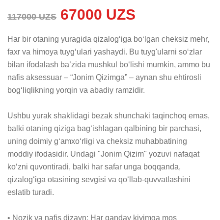
67000 UZS
117000 UZS
Har bir otaning yuragida qizalog‘iga bo‘lgan cheksiz mehr, 
faxr va himoya tuyg‘ulari yashaydi. Bu tuyg'ularni so‘zlar 
bilan ifodalash ba’zida mushkul bo‘lishi mumkin, ammo bu 
nafis aksessuar – “Jonim Qizimga” – aynan shu ehtirosli 
bog‘liqlikning yorqin va abadiy ramzidir.

Ushbu yurak shaklidagi bezak shunchaki taqinchoq emas, 
balki otaning qiziga bag‘ishlagan qalbining bir parchasi, 
uning doimiy g‘amxo‘rligi va cheksiz muhabbatining 
moddiy ifodasidir. Undagi "Jonim Qizim" yozuvi nafaqat 
ko‘zni quvontiradi, balki har safar unga boqqanda, 
qizalog‘iga otasining sevgisi va qo‘llab-quvvatlashini 
eslatib turadi.

• Nozik va nafis dizayn: Har qanday kiyimga mos 