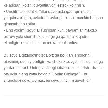
keladigan, ko‘zni quvontiruvchi estetik ko‘rinish.

• Unutilmas esdalik: Yillar davomida qadr-qimmatini 
yo‘qotmaydigan, avloddan-avlodga o‘tishi mumkin bo‘lgan 
qimmatbaho xotira.

• Eng yoqimli sovg‘a: Tug‘ilgan kun, bayramlar, maktab 
bitiruvi yoki shunchaki qizingizga qanchalik qadrli 
ekanligini eslatish uchun mukammal tanlov.

Bu sovg‘a qizalog‘ingizga o‘ziga bo‘lgan ishonchni, 
otasining doimiy borligini va cheksiz sevgisini his qilishiga 
yordam beradi. Uning yuzidagi tabassumni ko‘rish – har bir 
ota uchun eng katta baxtdir. "Jonim Qizimga" – bu 
shunchaki sovg‘a emas, bu sevgining jim guvohidir.