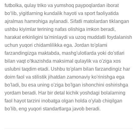
futbolka, qulay triko va yumshoq paypoqlardan iborat 
boʻlib, yigitlarning kundalik hayoti va sport faoliyatida 
ajralmas hamrohiga aylanadi. Sifatli matolardan tiklangan 
ushbu kiyimlar terining nafas olishiga imkon beradi, 
harakat erkinligini ta'minlaydi va uzoq muddatli foydalanish 
uchun yuqori chidamlilikka ega. Jordan to'plami 
farzandingizga maktabda, mashg'ulotlarda yoki do'stlari 
bilan vaqt o'tkazishda maksimal qulaylik va o'ziga xos 
uslubni taqdim etadi. Ushbu to'plam bilan farzandingiz har 
doim faol va stilistik jihatdan zamonaviy ko'rinishga ega 
bo'ladi, bu esa uning o'ziga bo'lgan ishonchini oshirishga 
yordam beradi. Har bir detal kichik yoshdagi bolalarning 
faol hayot tarzini inobatga olgan holda o'ylab chiqilgan 
bo'lib, eng yuqori standartlarga javob beradi.