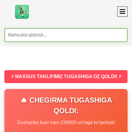
⚡ MAXSUS TAKLIFIMIZ TUGASHIGA OZ QOLDI! ⚡
🔥 CHEGIRMA TUGASHIGA
QOLDI:
Dushanba kuni narx 239000 so'mga ko'tariladi!