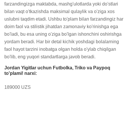
farzandingizga maktabda, mashg'ulotlarda yoki do'stlari 
bilan vaqt o'tkazishda maksimal qulaylik va o'ziga xos 
uslubni taqdim etadi. Ushbu to'plam bilan farzandingiz har 
doim faol va stilistik jihatdan zamonaviy ko'rinishga ega 
bo'ladi, bu esa uning o'ziga bo'lgan ishonchini oshirishga 
yordam beradi. Har bir detal kichik yoshdagi bolalarning 
faol hayot tarzini inobatga olgan holda o'ylab chiqilgan 
bo'lib, eng yuqori standartlarga javob beradi.
Jordan Yigitlar uchun Futbolka, Triko va Paypoq
to'plami! narxi:
189000 UZS