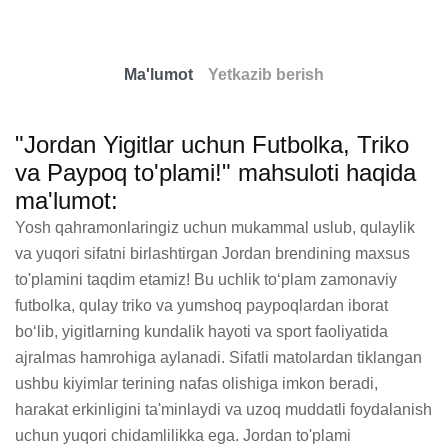
Ma'lumot
Yetkazib berish
"Jordan Yigitlar uchun Futbolka, Triko
va Paypoq to'plami!" mahsuloti haqida
ma'lumot:
Yosh qahramonlaringiz uchun mukammal uslub, qulaylik 
va yuqori sifatni birlashtirgan Jordan brendining maxsus 
to'plamini taqdim etamiz! Bu uchlik toʻplam zamonaviy 
futbolka, qulay triko va yumshoq paypoqlardan iborat 
boʻlib, yigitlarning kundalik hayoti va sport faoliyatida 
ajralmas hamrohiga aylanadi. Sifatli matolardan tiklangan 
ushbu kiyimlar terining nafas olishiga imkon beradi, 
harakat erkinligini ta'minlaydi va uzoq muddatli foydalanish 
uchun yuqori chidamlilikka ega. Jordan to'plami 