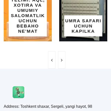
SET BASSEYN
| 183X51 SM |
OSON
O'RNATILUVCH
UMRA SAFARI
YOZGI
UCHUN
SALQINLIK VA
KAPILKA
MAROQ
Address: Toshkent shaxar, Sergeli, yangi hayot, 98