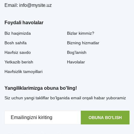
Email: info@mysite.uz
Foydali havolalar
Biz haqimizda
Bizlar kimmiz?
Bosh sahifa
Bizning hizmatlar
Havfsiz savdo
Bog'lanish
Yetkazib berish
Havolalar
Havfsizlik tamoyillari
Yangiliklarimizga obuna bo'ling!
Siz uchun yangi takliflar bo'lganida email orqali habar yuboramiz
OBUNA BO'LISH