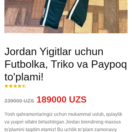
Jordan Yigitlar uchun
Futbolka, Triko va Paypoq
to'plami!
189000 UZS
239000 UZS
Yosh qahramonlaringiz uchun mukammal uslub, qulaylik 
va yuqori sifatni birlashtirgan Jordan brendining maxsus 
to'plamini taqdim etamiz! Bu uchlik toʻplam zamonaviy 