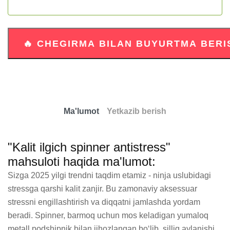
Ma'lumot
Yetkazib berish
"Kalit ilgich spinner antistress"
mahsuloti haqida ma'lumot:
Sizga 2025 yilgi trendni taqdim etamiz - ninja uslubidagi 
stressga qarshi kalit zanjir. Bu zamonaviy aksessuar 
stressni engillashtirish va diqqatni jamlashda yordam 
beradi. Spinner, barmoq uchun mos keladigan yumaloq 
metall podshipnik bilan jihozlangan bo‘lib, silliq aylanishi 