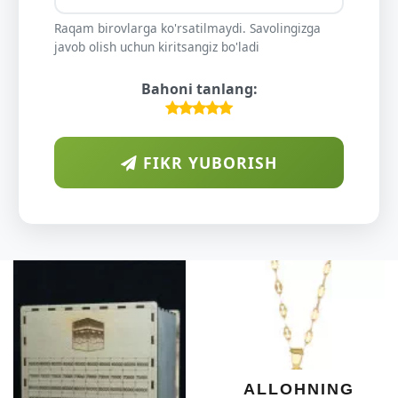
Raqam birovlarga ko'rsatilmaydi. Savolingizga
javob olish uchun kiritsangiz bo'ladi
Bahoni tanlang:
FIKR YUBORISH
A
DIY
O'S
KU
DARAX
SHIF
YELIM
XOTI
ALLOHNING
UM