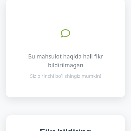
Bu mahsulot haqida hali fikr
bildirilmagan
Siz birinchi bo'lishingiz mumkin!