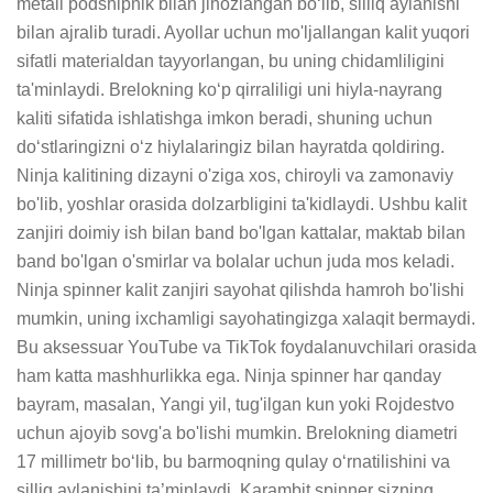
metall podshipnik bilan jihozlangan bo‘lib, silliq aylanishi 
bilan ajralib turadi. Ayollar uchun mo'ljallangan kalit yuqori 
sifatli materialdan tayyorlangan, bu uning chidamliligini 
ta'minlaydi. Brelokning ko‘p qirraliligi uni hiyla-nayrang 
kaliti sifatida ishlatishga imkon beradi, shuning uchun 
do‘stlaringizni o‘z hiylalaringiz bilan hayratda qoldiring. 
Ninja kalitining dizayni o'ziga xos, chiroyli va zamonaviy 
bo'lib, yoshlar orasida dolzarbligini ta'kidlaydi. Ushbu kalit 
zanjiri doimiy ish bilan band bo'lgan kattalar, maktab bilan 
band bo'lgan o'smirlar va bolalar uchun juda mos keladi. 
Ninja spinner kalit zanjiri sayohat qilishda hamroh bo'lishi 
mumkin, uning ixchamligi sayohatingizga xalaqit bermaydi. 
Bu aksessuar YouTube va TikTok foydalanuvchilari orasida 
ham katta mashhurlikka ega. Ninja spinner har qanday 
bayram, masalan, Yangi yil, tug'ilgan kun yoki Rojdestvo 
uchun ajoyib sovg'a bo'lishi mumkin. Brelokning diametri 
17 millimetr bo‘lib, bu barmoqning qulay o‘rnatilishini va 
silliq aylanishini ta’minlaydi. Karambit spinner sizning 