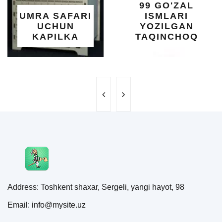
99 GO'ZAL
SALO
SAFARI
ISMLARI
UC
HUN
YOZILGAN
BE
ILKA
TAQINCHOQ
NE
Address: Toshkent shaxar, Sergeli, yangi hayot, 98
Email: info@mysite.uz