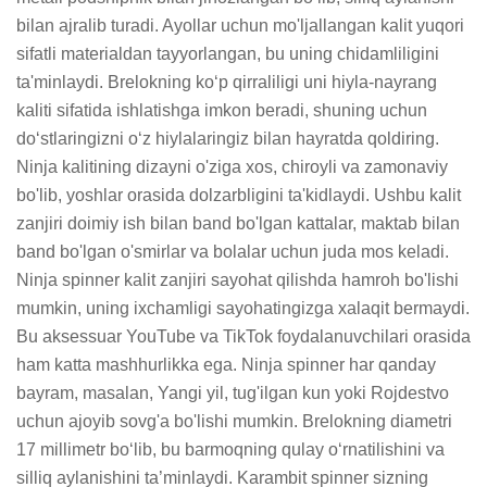
bilan ajralib turadi. Ayollar uchun mo'ljallangan kalit yuqori 
sifatli materialdan tayyorlangan, bu uning chidamliligini 
ta'minlaydi. Brelokning ko‘p qirraliligi uni hiyla-nayrang 
kaliti sifatida ishlatishga imkon beradi, shuning uchun 
do‘stlaringizni o‘z hiylalaringiz bilan hayratda qoldiring. 
Ninja kalitining dizayni o'ziga xos, chiroyli va zamonaviy 
bo'lib, yoshlar orasida dolzarbligini ta'kidlaydi. Ushbu kalit 
zanjiri doimiy ish bilan band bo'lgan kattalar, maktab bilan 
band bo'lgan o'smirlar va bolalar uchun juda mos keladi. 
Ninja spinner kalit zanjiri sayohat qilishda hamroh bo'lishi 
mumkin, uning ixchamligi sayohatingizga xalaqit bermaydi. 
Bu aksessuar YouTube va TikTok foydalanuvchilari orasida 
ham katta mashhurlikka ega. Ninja spinner har qanday 
bayram, masalan, Yangi yil, tug'ilgan kun yoki Rojdestvo 
uchun ajoyib sovg'a bo'lishi mumkin. Brelokning diametri 
17 millimetr bo‘lib, bu barmoqning qulay o‘rnatilishini va 
silliq aylanishini ta’minlaydi. Karambit spinner sizning 