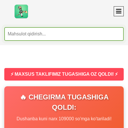
⚡ MAXSUS TAKLIFIMIZ TUGASHIGA OZ QOLDI! ⚡
🔥 CHEGIRMA TUGASHIGA
QOLDI:
Dushanba kuni narx 109000 so'mga ko'tariladi!