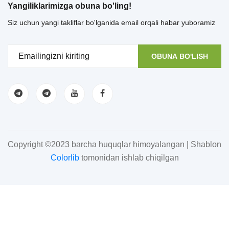
Yangiliklarimizga obuna bo'ling!
Siz uchun yangi takliflar bo'lganida email orqali habar yuboramiz
OBUNA BO'LISH
Copyright ©2023 barcha huquqlar himoyalangan | Shablon
Colorlib
tomonidan ishlab chiqilgan