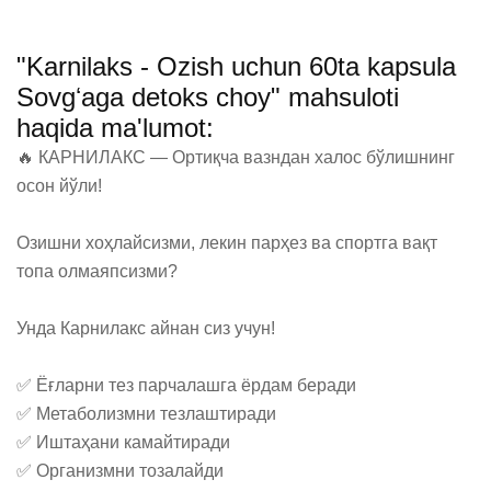
"Karnilaks - Ozish uchun 60ta kapsula
Sovgʻaga detoks choy" mahsuloti
haqida ma'lumot:
🔥 КАРНИЛАКС — Ортиқча вазндан халос бўлишнинг 
осон йўли! 

Озишни хоҳлайсизми, лекин парҳез ва спортга вақт 
топа олмаяпсизми? 

Унда Карнилакс айнан сиз учун!

✅ Ёғларни тез парчалашга ёрдам беради 

✅ Метаболизмни тезлаштиради 

✅ Иштаҳани камайтиради 

✅ Организмни тозалайди 
