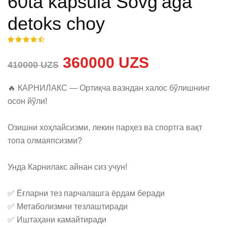
60ta kapsula Sovgʻaga
detoks choy
360000 UZS
410000 UZS
🔥 КАРНИЛАКС — Ортиқча вазндан халос бўлишнинг 
осон йўли! 

Озишни хоҳлайсизми, лекин парҳез ва спортга вақт 
топа олмаяпсизми? 

Унда Карнилакс айнан сиз учун!

✅ Ёғларни тез парчалашга ёрдам беради 

✅ Метаболизмни тезлаштиради 

✅ Иштаҳани камайтиради 
