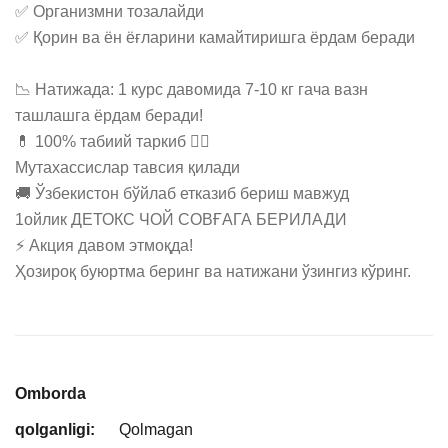
✅ Организмни тозалайди 

✅ Қорин ва ён ёғларини камайтиришга ёрдам беради

📉 Натижада: 1 курс давомида 7-10 кг гача вазн 
ташлашга ёрдам беради! 

💊 100% табиий таркиб 👩‍⚕️ 

Мутахассислар тавсия қилади  

🚚 Ўзбекистон бўйлаб етказиб бериш мавжуд 

1ойлик ДЕТОКС ЧОЙ СОВҒАГА БЕРИЛАДИ

⚡ Акция давом этмоқда! 

Ҳозироқ буюртма беринг ва натижани ўзингиз кўринг.
Omborda
qolganligi:
Qolmagan