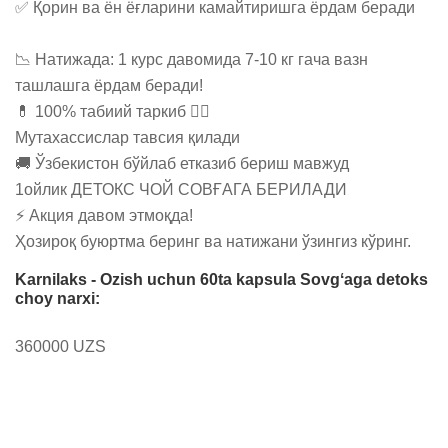
✅ Қорин ва ён ёғларини камайтиришга ёрдам беради

📉 Натижада: 1 курс давомида 7-10 кг гача вазн 
ташлашга ёрдам беради! 

💊 100% табиий таркиб 👩‍⚕️ 

Мутахассислар тавсия қилади  

🚚 Ўзбекистон бўйлаб етказиб бериш мавжуд 

1ойлик ДЕТОКС ЧОЙ СОВҒАГА БЕРИЛАДИ

⚡ Акция давом этмоқда! 

Ҳозироқ буюртма беринг ва натижани ўзингиз кўринг.
Karnilaks - Ozish uchun 60ta kapsula Sovgʻaga detoks
choy narxi:
360000 UZS