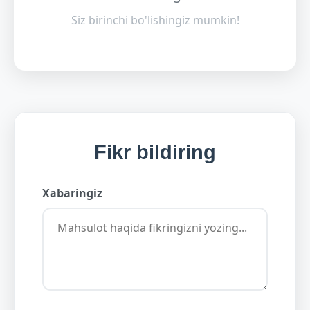
Siz birinchi bo'lishingiz mumkin!
Fikr bildiring
Xabaringiz