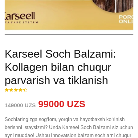
Karseel Soch Balzami:
Kollagen bilan chuqur
parvarish va tiklanish
99000 UZS
149000 UZS
Sochlaringizga sog‘lom, yorqin va hayotbaxsh ko‘rinish 
berishni istaysizmi? Unda Karseel Soch Balzami siz uchun 
ayni muddao! Ushbu innovatsion balzam sochlarni chuqur 