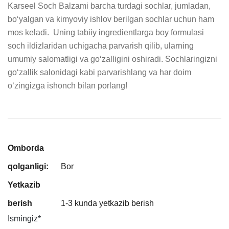
Karseel Soch Balzami barcha turdagi sochlar, jumladan, 
bo‘yalgan va kimyoviy ishlov berilgan sochlar uchun ham 
mos keladi.  Uning tabiiy ingredientlarga boy formulasi 
soch ildizlaridan uchigacha parvarish qilib, ularning 
umumiy salomatligi va go‘zalligini oshiradi. Sochlaringizni 
go‘zallik salonidagi kabi parvarishlang va har doim 
o‘zingizga ishonch bilan porlang!
Omborda
qolganligi:
Bor
Yetkazib
berish
1-3 kunda yetkazib berish
Ismingiz
*