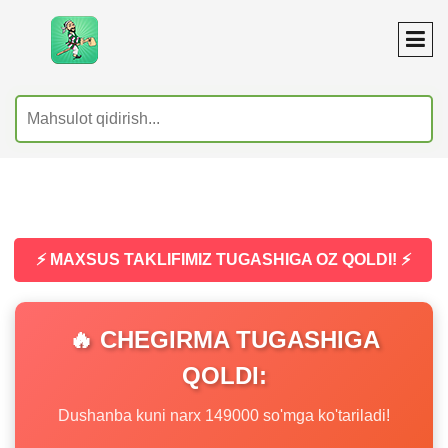
⚡ MAXSUS TAKLIFIMIZ TUGASHIGA OZ QOLDI! ⚡
🔥 CHEGIRMA TUGASHIGA
QOLDI:
Dushanba kuni narx 149000 so'mga ko'tariladi!