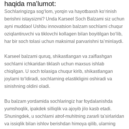
haqida ma'lumot:
Sochlaringizga sog‘lom, yorqin va hayotbaxsh ko‘rinish 
berishni istaysizmi? Unda Karseel Soch Balzami siz uchun 
ayni muddao! Ushbu innovatsion balzam sochlarni chuqur 
oziqlantiruvchi va tiklovchi kollagen bilan boyitilgan bo‘lib, 
har bir soch tolasi uchun maksimal parvarishni ta’minlaydi.  

Karseel balzami quruq, shikastlangan va zaiflashgan 
sochlarni ichkaridan tiklash uchun maxsus ishlab 
chiqilgan. U soch tolasiga chuqur kirib, shikastlangan 
joylarni to‘ldiradi, sochlarning elastikligini oshiradi va 
sinishning oldini oladi.  

Bu balzam yordamida sochlaringiz har foydalanishda 
yumshoqlik, ipakdek silliqlik va ajoyib jilo kasb etadi. 
Shuningdek, u sochlarni atrof-muhitning zararli ta'sirlaridan 
va issiqlik bilan ishlov berishdan himoya qilib, ularning 