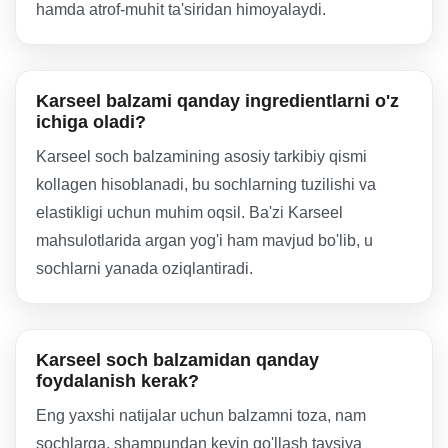
hamda atrof-muhit ta'siridan himoyalaydi.
Karseel balzami qanday ingredientlarni o'z
ichiga oladi?
Karseel soch balzamining asosiy tarkibiy qismi
kollagen hisoblanadi, bu sochlarning tuzilishi va
elastikligi uchun muhim oqsil. Ba'zi Karseel
mahsulotlarida argan yog'i ham mavjud bo'lib, u
sochlarni yanada oziqlantiradi.
Karseel soch balzamidan qanday
foydalanish kerak?
Eng yaxshi natijalar uchun balzamni toza, nam
sochlarga, shampundan keyin qo'llash tavsiya