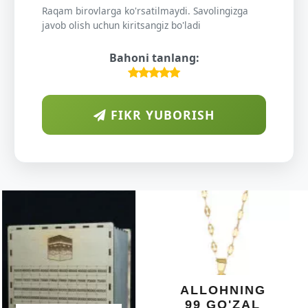
Raqam birovlarga ko'rsatilmaydi. Savolingizga
javob olish uchun kiritsangiz bo'ladi
Bahoni tanlang:
FIKR YUBORISH
ARAB
DIYORIDA
O'SUVCHI
KUNDUR
DARAXTINING
SHIFOBAXSH
YELIMI: AQL,
XOTIRA VA
ALLOHNING
UMUMIY
99 GO'ZAL
SALOMATLIK