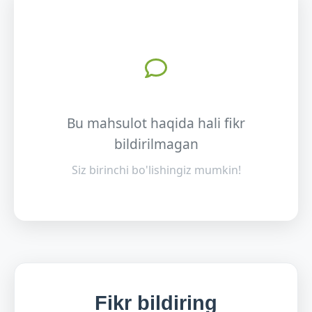
Bu mahsulot haqida hali fikr
bildirilmagan
Siz birinchi bo'lishingiz mumkin!
Fikr bildiring