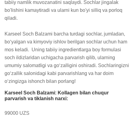
tabiiy namlik muvozanatini saqlaydi. Sochlar jingalak 
bo'lishini kamaytiradi va ularni kun bo'yi silliq va porloq 
qiladi.  

Karseel Soch Balzami barcha turdagi sochlar, jumladan, 
bo‘yalgan va kimyoviy ishlov berilgan sochlar uchun ham 
mos keladi.  Uning tabiiy ingredientlarga boy formulasi 
soch ildizlaridan uchigacha parvarish qilib, ularning 
umumiy salomatligi va go‘zalligini oshiradi. Sochlaringizni 
go‘zallik salonidagi kabi parvarishlang va har doim 
o‘zingizga ishonch bilan porlang!
Karseel Soch Balzami: Kollagen bilan chuqur
parvarish va tiklanish narxi:
99000 UZS