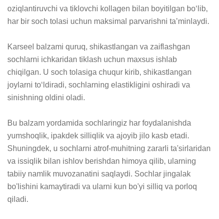
oziqlantiruvchi va tiklovchi kollagen bilan boyitilgan bo‘lib, 
har bir soch tolasi uchun maksimal parvarishni ta’minlaydi.  

Karseel balzami quruq, shikastlangan va zaiflashgan 
sochlarni ichkaridan tiklash uchun maxsus ishlab 
chiqilgan. U soch tolasiga chuqur kirib, shikastlangan 
joylarni to‘ldiradi, sochlarning elastikligini oshiradi va 
sinishning oldini oladi.  

Bu balzam yordamida sochlaringiz har foydalanishda 
yumshoqlik, ipakdek silliqlik va ajoyib jilo kasb etadi. 
Shuningdek, u sochlarni atrof-muhitning zararli ta'sirlaridan 
va issiqlik bilan ishlov berishdan himoya qilib, ularning 
tabiiy namlik muvozanatini saqlaydi. Sochlar jingalak 
bo'lishini kamaytiradi va ularni kun bo'yi silliq va porloq 
qiladi.  
