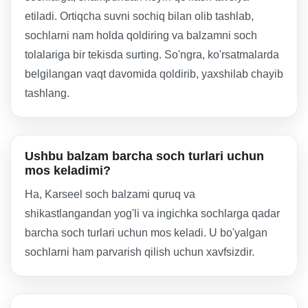
etiladi. Ortiqcha suvni sochiq bilan olib tashlab,
sochlarni nam holda qoldiring va balzamni soch
tolalariga bir tekisda surting. So'ngra, ko'rsatmalarda
belgilangan vaqt davomida qoldirib, yaxshilab chayib
tashlang.
Ushbu balzam barcha soch turlari uchun
mos keladimi?
Ha, Karseel soch balzami quruq va
shikastlangandan yog'li va ingichka sochlarga qadar
barcha soch turlari uchun mos keladi. U bo'yalgan
sochlarni ham parvarish qilish uchun xavfsizdir.