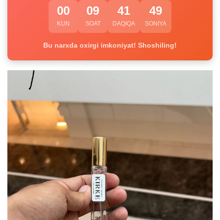
00
09
41
49
KUN
SOAT
DAQIQA
SONIYA
Bu narxda oxirgi imkoniyat! Shoshiling!