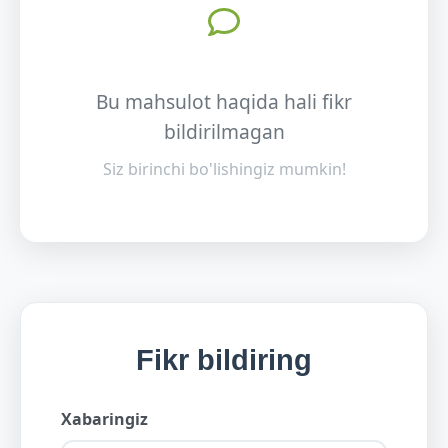
Bu mahsulot haqida hali fikr
bildirilmagan
Siz birinchi bo'lishingiz mumkin!
Fikr bildiring
Xabaringiz