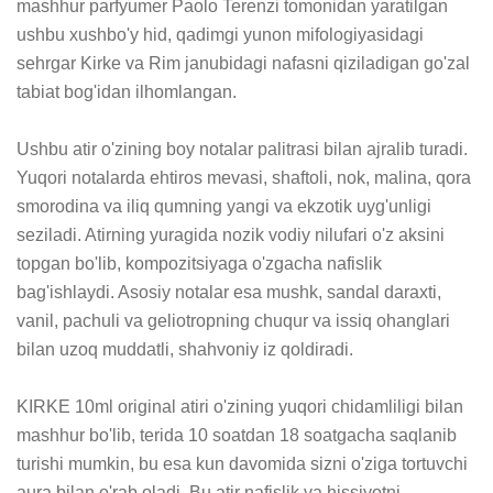
mashhur parfyumer Paolo Terenzi tomonidan yaratilgan 
ushbu xushbo'y hid, qadimgi yunon mifologiyasidagi 
sehrgar Kirke va Rim janubidagi nafasni qiziladigan go'zal 
tabiat bog'idan ilhomlangan.

Ushbu atir o'zining boy notalar palitrasi bilan ajralib turadi. 
Yuqori notalarda ehtiros mevasi, shaftoli, nok, malina, qora 
smorodina va iliq qumning yangi va ekzotik uyg'unligi 
seziladi. Atirning yuragida nozik vodiy nilufari o'z aksini 
topgan bo'lib, kompozitsiyaga o'zgacha nafislik 
bag'ishlaydi. Asosiy notalar esa mushk, sandal daraxti, 
vanil, pachuli va geliotropning chuqur va issiq ohanglari 
bilan uzoq muddatli, shahvoniy iz qoldiradi.

KIRKE 10ml original atiri o'zining yuqori chidamliligi bilan 
mashhur bo'lib, terida 10 soatdan 18 soatgacha saqlanib 
turishi mumkin, bu esa kun davomida sizni o'ziga tortuvchi 
aura bilan o'rab oladi. Bu atir nafislik va hissiyotni 