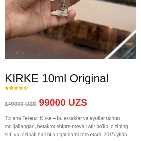
KIRKE 10ml Original
99000 UZS
149000 UZS
Tiziana Terenzi Kirke – bu erkaklar va ayollar uchun 
mo'ljallangan, betakror shipre-mevali atir bo'lib, o'zining 
sirli va jozibali hidi bilan qalblarni rom etadi. 2015-yilda 