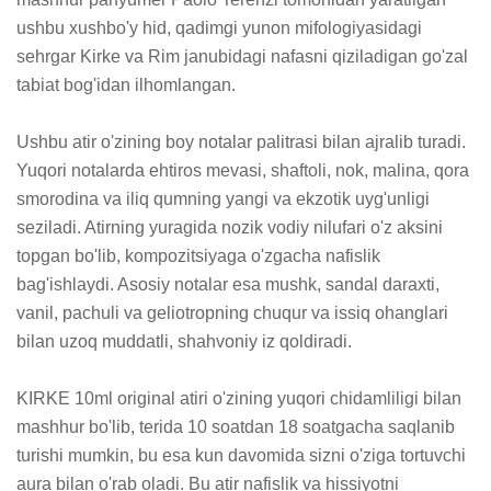
ushbu xushbo'y hid, qadimgi yunon mifologiyasidagi 
sehrgar Kirke va Rim janubidagi nafasni qiziladigan go'zal 
tabiat bog'idan ilhomlangan.

Ushbu atir o'zining boy notalar palitrasi bilan ajralib turadi. 
Yuqori notalarda ehtiros mevasi, shaftoli, nok, malina, qora 
smorodina va iliq qumning yangi va ekzotik uyg'unligi 
seziladi. Atirning yuragida nozik vodiy nilufari o'z aksini 
topgan bo'lib, kompozitsiyaga o'zgacha nafislik 
bag'ishlaydi. Asosiy notalar esa mushk, sandal daraxti, 
vanil, pachuli va geliotropning chuqur va issiq ohanglari 
bilan uzoq muddatli, shahvoniy iz qoldiradi.

KIRKE 10ml original atiri o'zining yuqori chidamliligi bilan 
mashhur bo'lib, terida 10 soatdan 18 soatgacha saqlanib 
turishi mumkin, bu esa kun davomida sizni o'ziga tortuvchi 
aura bilan o'rab oladi. Bu atir nafislik va hissiyotni 