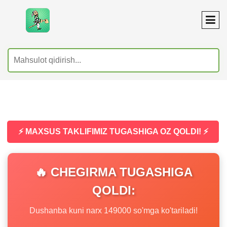
⚡ MAXSUS TAKLIFIMIZ TUGASHIGA OZ QOLDI! ⚡
🔥 CHEGIRMA TUGASHIGA
QOLDI:
Dushanba kuni narx 149000 so'mga ko'tariladi!