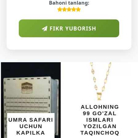
Bahoni tanlang:
FIKR YUBORISH
ARAB
DIYORIDA
O'SUVCHI
KUNDUR
DARAXTINING
SHIFOBAXSH
YELIMI: AQL,
XOTIRA VA
ALLOHNING
UMUMIY
99 GO'ZAL
SALOMATLIK
ISMLARI
UCHUN
YOZILGAN
BEBAHO
TAQINCHOQ
NE'MAT