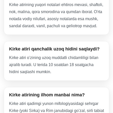
Kirke atirining yuqori notalari ehtiros mevasi, shaftoli,
nok, malina, qora smorodina va qumdan iborat. O'rta
notada vodiy nilufari, asosiy notalarda esa mushk,
sandal daraxti, vanil, pachuli va geliotrop mavjud.
Kirke atiri qanchalik uzoq hidini saqlaydi?
Kirke atiri o'zining uzoq muddatli chidamliligi bilan
ajralib turadi. U terida 10 soatdan 18 soatgacha
hidini saqlashi mumkin.
Kirke atirining ilhom manbai nima?
Kirke atiri qadimgi yunon mifologiyasidagi sehrgar
Kirke (yoki Sirka) va Rim janubidagi go'zal, sirli tabiat