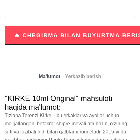
Ma'lumot
Yetkazib berish
"KIRKE 10ml Original" mahsuloti
haqida ma'lumot:
Tiziana Terenzi Kirke – bu erkaklar va ayollar uchun 
mo'ljallangan, betakror shipre-mevali atir bo'lib, o'zining 
sirli va jozibali hidi bilan qalblarni rom etadi. 2015-yilda 
mashhur parfyumer Paolo Terenzi tomonidan yaratilgan 