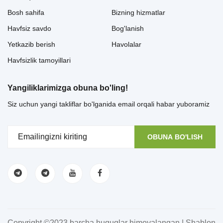
Bosh sahifa
Bizning hizmatlar
Havfsiz savdo
Bog'lanish
Yetkazib berish
Havolalar
Havfsizlik tamoyillari
Yangiliklarimizga obuna bo'ling!
Siz uchun yangi takliflar bo'lganida email orqali habar yuboramiz
OBUNA BO'LISH
Copyright ©2023 barcha huquqlar himoyalangan | Shablon