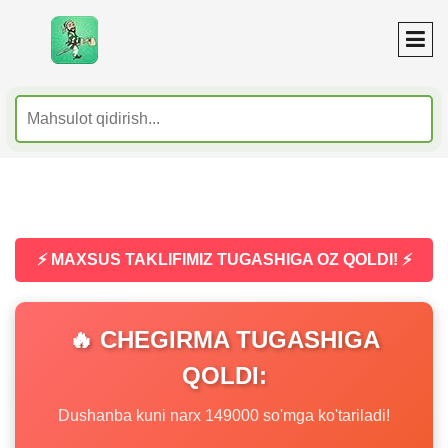
⚡ MAXSUS TAKLIFIMIZ TUGASHIGA OZ QOLDI! ⚡
🔥 CHEGIRMA TUGASHIGA
QOLDI:
Dushanba kuni narx 149000 so'mga ko'tariladi!