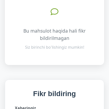
Bu mahsulot haqida hali fikr
bildirilmagan
Siz birinchi bo'lishingiz mumkin!
Fikr bildiring
Xabaringiz