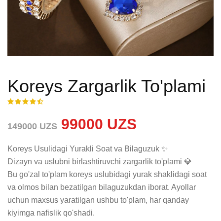
Koreys Zargarlik To'plami
99000 UZS
149000 UZS
Koreys Usulidagi Yurakli Soat va Bilaguzuk ✨

Dizayn va uslubni birlashtiruvchi zargarlik to'plami 💎

Bu go'zal to'plam koreys uslubidagi yurak shaklidagi soat 
va olmos bilan bezatilgan bilaguzukdan iborat. Ayollar 
uchun maxsus yaratilgan ushbu to'plam, har qanday 
kiyimga nafislik qo'shadi.
