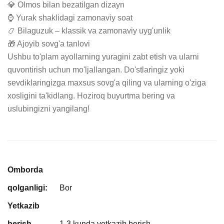
💎 Olmos bilan bezatilgan dizayn

⌚ Yurak shaklidagi zamonaviy soat

📿 Bilaguzuk – klassik va zamonaviy uyg'unlik

🎁 Ajoyib sovg'a tanlovi

Ushbu to'plam ayollarning yuragini zabt etish va ularni 
quvontirish uchun mo'ljallangan. Do'stlaringiz yoki 
sevdiklaringizga maxsus sovg'a qiling va ularning o'ziga 
xosligini ta'kidlang. Hoziroq buyurtma bering va 
uslubingizni yangilang!
Omborda
qolganligi:
Bor
Yetkazib
berish
1-3 kunda yetkazib berish