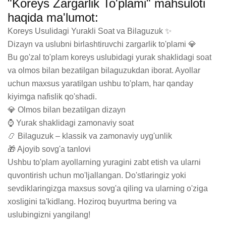
"Koreys Zargarlik To'plami" mahsuloti
haqida ma'lumot:
Koreys Usulidagi Yurakli Soat va Bilaguzuk ✨

Dizayn va uslubni birlashtiruvchi zargarlik to'plami 💎

Bu go'zal to'plam koreys uslubidagi yurak shaklidagi soat 
va olmos bilan bezatilgan bilaguzukdan iborat. Ayollar 
uchun maxsus yaratilgan ushbu to'plam, har qanday 
kiyimga nafislik qo'shadi.

💎 Olmos bilan bezatilgan dizayn

⌚ Yurak shaklidagi zamonaviy soat

📿 Bilaguzuk – klassik va zamonaviy uyg'unlik

🎁 Ajoyib sovg'a tanlovi

Ushbu to'plam ayollarning yuragini zabt etish va ularni 
quvontirish uchun mo'ljallangan. Do'stlaringiz yoki 
sevdiklaringizga maxsus sovg'a qiling va ularning o'ziga 
xosligini ta'kidlang. Hoziroq buyurtma bering va 
uslubingizni yangilang!