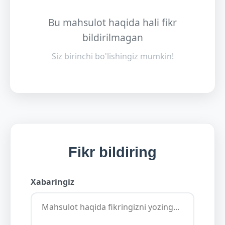
Bu mahsulot haqida hali fikr
bildirilmagan
Siz birinchi bo'lishingiz mumkin!
Fikr bildiring
Xabaringiz