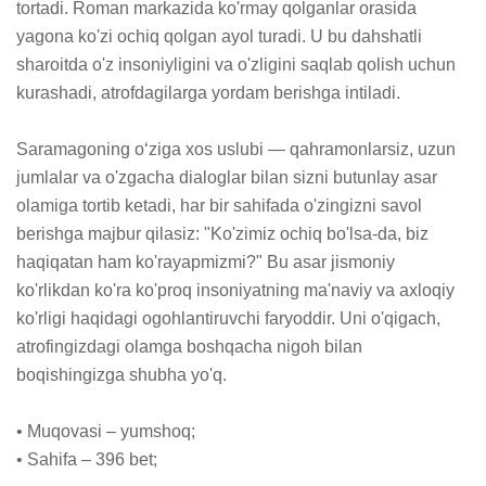
tortadi. Roman markazida ko'rmay qolganlar orasida 
yagona ko'zi ochiq qolgan ayol turadi. U bu dahshatli 
sharoitda o'z insoniyligini va o'zligini saqlab qolish uchun 
kurashadi, atrofdagilarga yordam berishga intiladi.

Saramagoning oʻziga xos uslubi — qahramonlarsiz, uzun 
jumlalar va o'zgacha dialoglar bilan sizni butunlay asar 
olamiga tortib ketadi, har bir sahifada o'zingizni savol 
berishga majbur qilasiz: "Ko'zimiz ochiq bo'lsa-da, biz 
haqiqatan ham ko'rayapmizmi?" Bu asar jismoniy 
ko'rlikdan ko'ra ko'proq insoniyatning ma'naviy va axloqiy 
ko'rligi haqidagi ogohlantiruvchi faryoddir. Uni o'qigach, 
atrofingizdagi olamga boshqacha nigoh bilan 
boqishingizga shubha yo'q.

• Muqovasi – yumshoq; 

• Sahifa – 396 bet;
