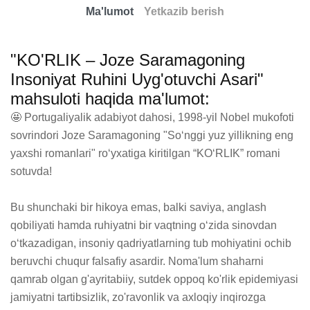
Ma'lumot
Yetkazib berish
"KO'RLIK – Joze Saramagoning
Insoniyat Ruhini Uyg'otuvchi Asari"
mahsuloti haqida ma'lumot:
🤩 Portugaliyalik adabiyot dahosi, 1998-yil Nobel mukofoti 
sovrindori Joze Saramagoning "Soʻnggi yuz yillikning eng 
yaxshi romanlari" roʻyxatiga kiritilgan “KOʻRLIK” romani 
sotuvda!

Bu shunchaki bir hikoya emas, balki saviya, anglash 
qobiliyati hamda ruhiyatni bir vaqtning oʻzida sinovdan 
oʻtkazadigan, insoniy qadriyatlarning tub mohiyatini ochib 
beruvchi chuqur falsafiy asardir. Noma'lum shaharni 
qamrab olgan g'ayritabiiy, sutdek oppoq ko'rlik epidemiyasi 
jamiyatni tartibsizlik, zo'ravonlik va axloqiy inqirozga 