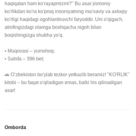
haqiqatan ham ko'rayapmizmi?" Bu asar jismoniy 
ko'rlikdan ko'ra ko'proq insoniyatning ma'naviy va axloqiy 
ko'rligi haqidagi ogohlantiruvchi faryoddir. Uni o'qigach, 
atrofingizdagi olamga boshqacha nigoh bilan 
boqishingizga shubha yo'q.

• Muqovasi – yumshoq; 

• Sahifa – 396 bet;

🚗 O’zbekiston bo'ylab tezkor yetkazib beramiz! "KO'RLIK" 
kitobi – bu faqat o'qiladigan emas, balki his qilinadigan 
asar!
Omborda