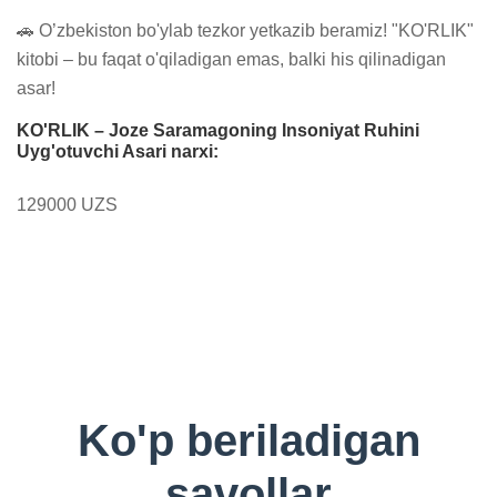
🚗 O’zbekiston bo'ylab tezkor yetkazib beramiz! "KO'RLIK" 
kitobi – bu faqat o'qiladigan emas, balki his qilinadigan 
asar!
KO'RLIK – Joze Saramagoning Insoniyat Ruhini
Uyg'otuvchi Asari narxi:
129000 UZS
Ko'p beriladigan
savollar