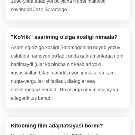
1998-yilda adabiyot bo'yicha Nobel mukofoti
sovrindori Joze Saramago.
"Ko'rlik" asarining o'ziga xosligi nimada?
Asarning o'ziga xosligi Saramagoning noyob yozuv
uslubida namoyon bo'ladi: unda qahramonlarga nom
berilmaydi (ular ko'pincha o'z kasblari yoki
xususiyatlari bilan ataladi), uzun jumlalar va kam
nuqta-vergullar ishlatiladi, dialoglar esa
qo'shtirnoqsiz beriladi. Bu asarga umuminsoniy va
allegorik tus beradi.
Kitobning film adaptatsiyasi bormi?