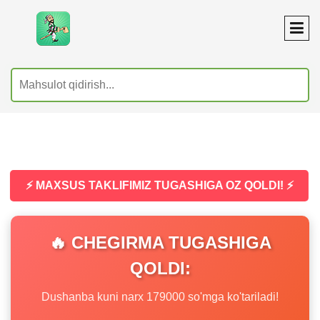
⚡ MAXSUS TAKLIFIMIZ TUGASHIGA OZ QOLDI! ⚡
🔥 CHEGIRMA TUGASHIGA
QOLDI:
Dushanba kuni narx 179000 so'mga ko'tariladi!