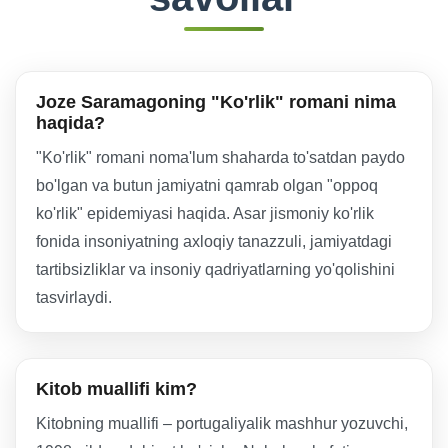
Joze Saramagoning "Ko'rlik" romani nima
haqida?
"Ko'rlik" romani noma'lum shaharda to'satdan paydo
bo'lgan va butun jamiyatni qamrab olgan "oppoq
ko'rlik" epidemiyasi haqida. Asar jismoniy ko'rlik
fonida insoniyatning axloqiy tanazzuli, jamiyatdagi
tartibsizliklar va insoniy qadriyatlarning yo'qolishini
tasvirlaydi.
Kitob muallifi kim?
Kitobning muallifi – portugaliyalik mashhur yozuvchi,