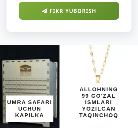
FIKR YUBORISH
ARAB
DIYORIDA
O'SUVCHI
KUNDUR
DARAXTINING
SHIFOBAXSH
YELIMI: AQL,
XOTIRA VA
ALLOHNING
UMUMIY
99 GO'ZAL
SALOMATLIK
ISMLARI
UCHUN
YOZILGAN
BEBAHO
TAQINCHOQ
NE'MAT