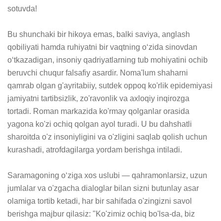
sotuvda!

Bu shunchaki bir hikoya emas, balki saviya, anglash 
qobiliyati hamda ruhiyatni bir vaqtning oʻzida sinovdan 
oʻtkazadigan, insoniy qadriyatlarning tub mohiyatini ochib 
beruvchi chuqur falsafiy asardir. Noma'lum shaharni 
qamrab olgan g'ayritabiiy, sutdek oppoq ko'rlik epidemiyasi 
jamiyatni tartibsizlik, zo'ravonlik va axloqiy inqirozga 
tortadi. Roman markazida ko'rmay qolganlar orasida 
yagona ko'zi ochiq qolgan ayol turadi. U bu dahshatli 
sharoitda o'z insoniyligini va o'zligini saqlab qolish uchun 
kurashadi, atrofdagilarga yordam berishga intiladi.

Saramagoning oʻziga xos uslubi — qahramonlarsiz, uzun 
jumlalar va o'zgacha dialoglar bilan sizni butunlay asar 
olamiga tortib ketadi, har bir sahifada o'zingizni savol 
berishga majbur qilasiz: "Ko'zimiz ochiq bo'lsa-da, biz 