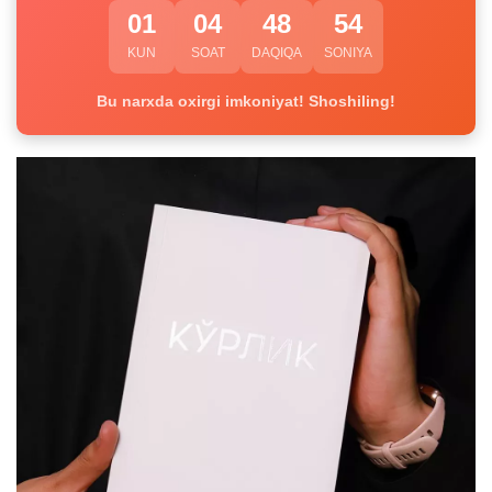
01
04
48
54
KUN
SOAT
DAQIQA
SONIYA
Bu narxda oxirgi imkoniyat! Shoshiling!