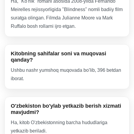
Ha, "Ko'rlik" romani asosida 2008-yilda Fernando
Meirelles rejissyorligida "Blindness" nomli badiiy film
suratga olingan. Filmda Julianne Moore va Mark
Ruffalo bosh rollarni ijro etgan.
Kitobning sahifalar soni va muqovasi
qanday?
Ushbu nashr yumshoq muqovada bo'lib, 396 betdan
iborat.
O'zbekiston bo'ylab yetkazib berish xizmati
mavjudmi?
Ha, kitob O'zbekistonning barcha hududlariga
yetkazib beriladi.