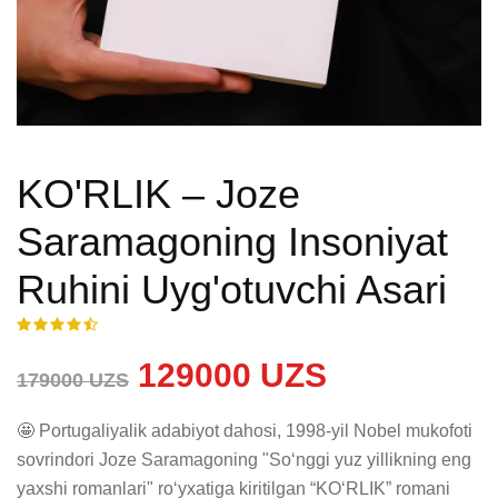
KO'RLIK – Joze
Saramagoning Insoniyat
Ruhini Uyg'otuvchi Asari
129000 UZS
179000 UZS
🤩 Portugaliyalik adabiyot dahosi, 1998-yil Nobel mukofoti 
sovrindori Joze Saramagoning "Soʻnggi yuz yillikning eng 
yaxshi romanlari" roʻyxatiga kiritilgan “KOʻRLIK” romani 