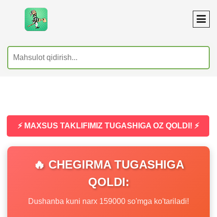
⚡ MAXSUS TAKLIFIMIZ TUGASHIGA OZ QOLDI! ⚡
🔥 CHEGIRMA TUGASHIGA
QOLDI:
Dushanba kuni narx 159000 so'mga ko'tariladi!