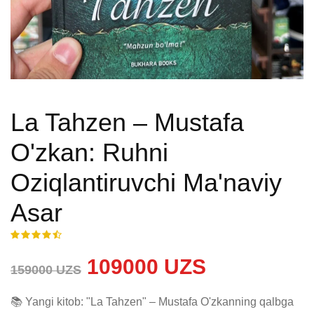
La Tahzen – Mustafa
O'zkan: Ruhni
Oziqlantiruvchi Ma'naviy
Asar
109000 UZS
159000 UZS
📚 Yangi kitob: "La Tahzen" – Mustafa O'zkanning qalbga 