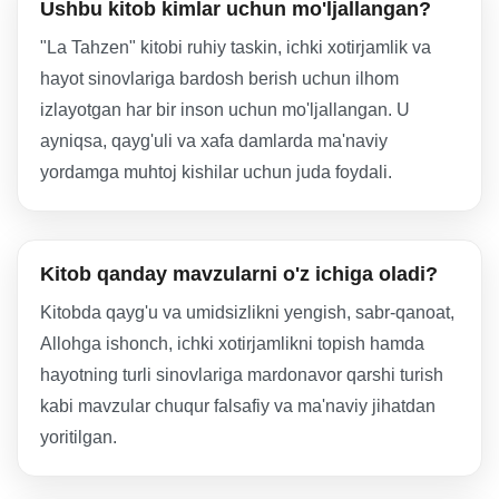
Ushbu kitob kimlar uchun mo'ljallangan?
"La Tahzen" kitobi ruhiy taskin, ichki xotirjamlik va
hayot sinovlariga bardosh berish uchun ilhom
izlayotgan har bir inson uchun mo'ljallangan. U
ayniqsa, qayg'uli va xafa damlarda ma'naviy
yordamga muhtoj kishilar uchun juda foydali.
Kitob qanday mavzularni o'z ichiga oladi?
Kitobda qayg'u va umidsizlikni yengish, sabr-qanoat,
Allohga ishonch, ichki xotirjamlikni topish hamda
hayotning turli sinovlariga mardonavor qarshi turish
kabi mavzular chuqur falsafiy va ma'naviy jihatdan
yoritilgan.