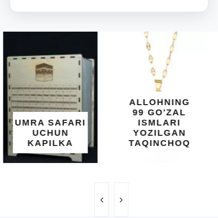
ARAB
DIYORIDA
O'SUVCHI
KUNDUR
DARAXTINING
SHIFOBAXSH
YELIMI: AQL,
XOTIRA VA
ALLOHNING
UMUMIY
99 GO'ZAL
SALOMATLIK
ISMLARI
UCHUN
YOZILGAN
BEBAHO
TAQINCHOQ
NE'MAT