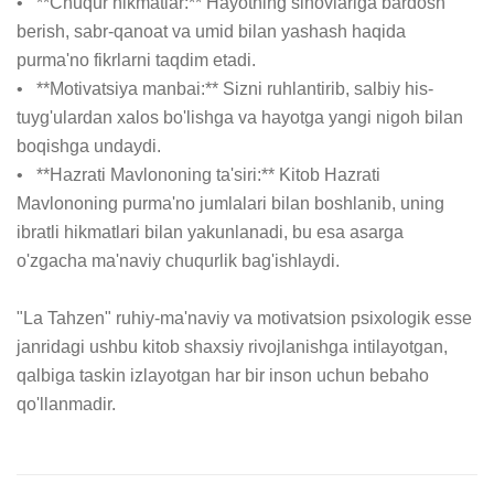
•   **Chuqur hikmatlar:** Hayotning sinovlariga bardosh 
berish, sabr-qanoat va umid bilan yashash haqida 
purma'no fikrlarni taqdim etadi.

•   **Motivatsiya manbai:** Sizni ruhlantirib, salbiy his-
tuyg'ulardan xalos bo'lishga va hayotga yangi nigoh bilan 
boqishga undaydi.

•   **Hazrati Mavlononing ta'siri:** Kitob Hazrati 
Mavlononing purma'no jumlalari bilan boshlanib, uning 
ibratli hikmatlari bilan yakunlanadi, bu esa asarga 
o'zgacha ma'naviy chuqurlik bag'ishlaydi.

"La Tahzen" ruhiy-ma'naviy va motivatsion psixologik esse 
janridagi ushbu kitob shaxsiy rivojlanishga intilayotgan, 
qalbiga taskin izlayotgan har bir inson uchun bebaho 
qo'llanmadir.