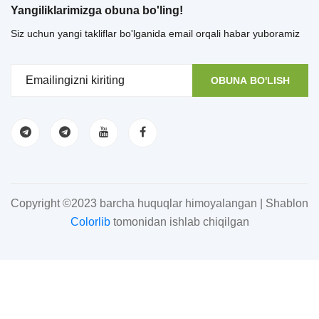
Yangiliklarimizga obuna bo'ling!
Siz uchun yangi takliflar bo'lganida email orqali habar yuboramiz
OBUNA BO'LISH
Copyright ©2023 barcha huquqlar himoyalangan | Shablon
Colorlib
tomonidan ishlab chiqilgan