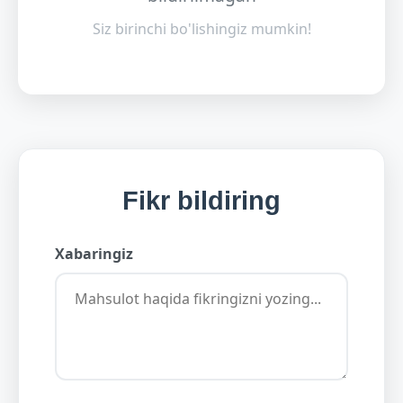
Siz birinchi bo'lishingiz mumkin!
Fikr bildiring
Xabaringiz