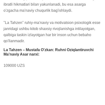
ibratli hikmatlari bilan yakunlanadi, bu esa asarga 
o'zgacha ma'naviy chuqurlik bag'ishlaydi.

"La Tahzen" ruhiy-ma'naviy va motivatsion psixologik esse 
janridagi ushbu kitob shaxsiy rivojlanishga intilayotgan, 
qalbiga taskin izlayotgan har bir inson uchun bebaho 
qo'llanmadir.
La Tahzen – Mustafa O'zkan: Ruhni Oziqlantiruvchi
Ma'naviy Asar narxi:
109000 UZS