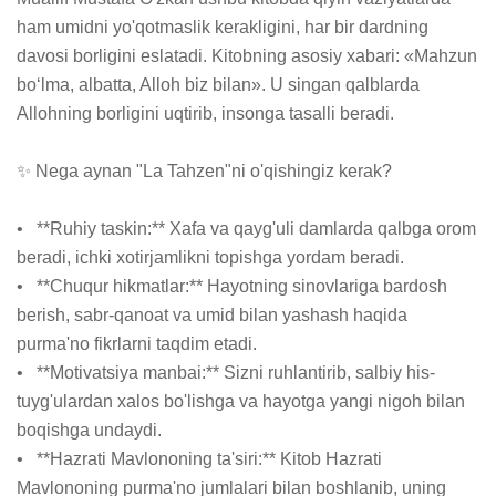
ham umidni yo'qotmaslik kerakligini, har bir dardning 
davosi borligini eslatadi. Kitobning asosiy xabari: «Mahzun 
boʻlma, albatta, Alloh biz bilan». U singan qalblarda 
Allohning borligini uqtirib, insonga tasalli beradi.

✨ Nega aynan "La Tahzen"ni o'qishingiz kerak?

•   **Ruhiy taskin:** Xafa va qayg'uli damlarda qalbga orom 
beradi, ichki xotirjamlikni topishga yordam beradi.

•   **Chuqur hikmatlar:** Hayotning sinovlariga bardosh 
berish, sabr-qanoat va umid bilan yashash haqida 
purma'no fikrlarni taqdim etadi.

•   **Motivatsiya manbai:** Sizni ruhlantirib, salbiy his-
tuyg'ulardan xalos bo'lishga va hayotga yangi nigoh bilan 
boqishga undaydi.

•   **Hazrati Mavlononing ta'siri:** Kitob Hazrati 
Mavlononing purma'no jumlalari bilan boshlanib, uning 