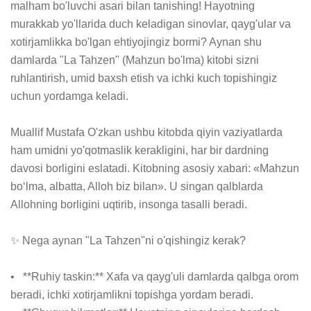
malham bo'luvchi asari bilan tanishing! Hayotning 
murakkab yo'llarida duch keladigan sinovlar, qayg'ular va 
xotirjamlikka bo'lgan ehtiyojingiz bormi? Aynan shu 
damlarda "La Tahzen" (Mahzun bo'lma) kitobi sizni 
ruhlantirish, umid baxsh etish va ichki kuch topishingiz 
uchun yordamga keladi.

Muallif Mustafa O'zkan ushbu kitobda qiyin vaziyatlarda 
ham umidni yo'qotmaslik kerakligini, har bir dardning 
davosi borligini eslatadi. Kitobning asosiy xabari: «Mahzun 
boʻlma, albatta, Alloh biz bilan». U singan qalblarda 
Allohning borligini uqtirib, insonga tasalli beradi.

✨ Nega aynan "La Tahzen"ni o'qishingiz kerak?

•   **Ruhiy taskin:** Xafa va qayg'uli damlarda qalbga orom 
beradi, ichki xotirjamlikni topishga yordam beradi.
