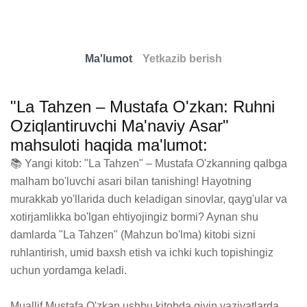
Ma'lumot
Yetkazib berish
"La Tahzen – Mustafa O'zkan: Ruhni
Oziqlantiruvchi Ma'naviy Asar"
mahsuloti haqida ma'lumot:
📚 Yangi kitob: "La Tahzen" – Mustafa O'zkanning qalbga 
malham bo'luvchi asari bilan tanishing! Hayotning 
murakkab yo'llarida duch keladigan sinovlar, qayg'ular va 
xotirjamlikka bo'lgan ehtiyojingiz bormi? Aynan shu 
damlarda "La Tahzen" (Mahzun bo'lma) kitobi sizni 
ruhlantirish, umid baxsh etish va ichki kuch topishingiz 
uchun yordamga keladi.

Muallif Mustafa O'zkan ushbu kitobda qiyin vaziyatlarda 