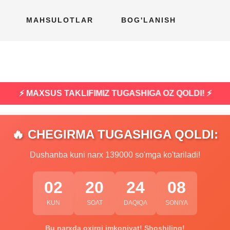
MAHSULOTLAR
BOG'LANISH
⚡ MAXSUS TAKLIFIMIZ TUGASHIGA OZ QOLDI! ⚡
🔥 CHEGIRMA TUGASHIGA QOLDI:
Dushanba kuni narx 139000 so'mga ko'tariladi!
02
20
24
07
KUN
SOAT
DAQIQA
SONIYA
Bu narxda oxirgi imkoniyat! Shoshiling!