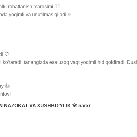
i rohatlanish marosimi 💆‍♀️

 yoqimli va unutilmas qiladi ✨

i 🤍

i ko‘taradi, tanangizda esa uzoq vaqt yoqimli hid qoldiradi. Du
y 👍

anlov!
NAZOKAT VA XUSHBO‘YLIK 🌸 narxi: