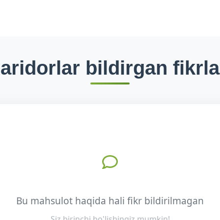
aridorlar bildirgan fikrla
Bu mahsulot haqida hali fikr bildirilmagan
Siz birinchi bo'lishingiz mumkin!