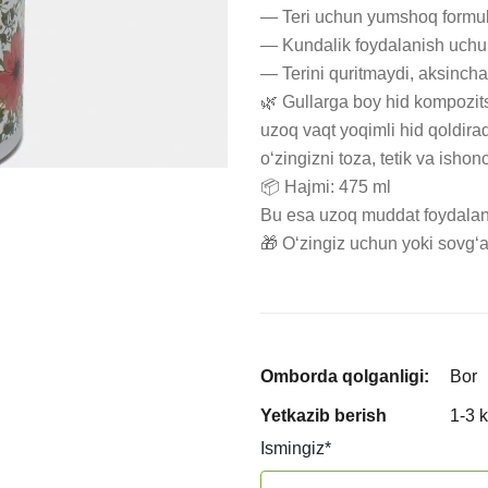
— Teri uchun yumshoq formul
— Kundalik foydalanish uchun
— Terini quritmaydi, aksincha m
🌿 Gullarga boy hid kompozitsi
uzoq vaqt yoqimli hid qoldir
o‘zingizni toza, tetik va ishonc
📦 Hajmi: 475 ml

Bu esa uzoq muddat foydalani
🎁 O‘zingiz uchun yoki sovg‘a 
Omborda qolganligi:
Bor
Yetkazib berish
1-3 
Ismingiz
*