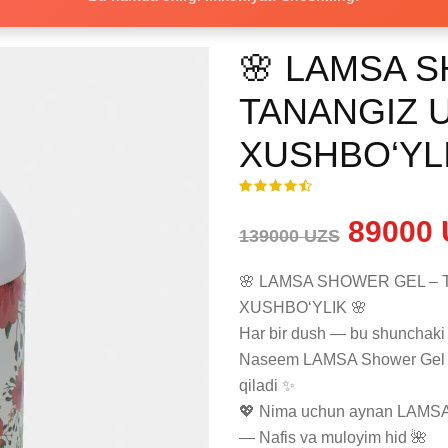
🌸 LAMSA 
TANANGIZ 
XUSHBO‘YLI
89000 
139000 UZS
🌸 LAMSA SHOWER GEL – 
XUSHBO‘YLIK 🌸

Har bir dush — bu shunchaki t
Naseem LAMSA Shower Gel es
qiladi ✨

💖 Nima uchun aynan LAMSA
— Nafis va muloyim hid 🌺
