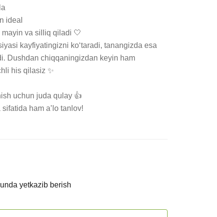
a

 ideal

ayin va silliq qiladi 🤍

yasi kayfiyatingizni ko‘taradi, tanangizda esa 
adi. Dushdan chiqqaningizdan keyin ham 
hli his qilasiz ✨

sh uchun juda qulay 👍

sifatida ham a’lo tanlov!
kunda yetkazib berish