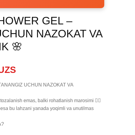
SHOWER GEL –
UCHUN NAZOKAT VA
K 🌸
UZS
TANANGIZ UCHUN NAZOKAT VA 
ozalanish emas, balki rohatlanish marosimi 💆‍♀️

a bu lahzani yanada yoqimli va unutilmas 
?
