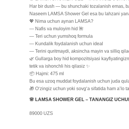
Har bir dush — bu shunchaki tozalanish emas, balk
Naseem LAMSA Shower Gel esa bu lahzani yanada
💖 Nima uchun aynan LAMSA?

— Nafis va muloyim hid 🌺

— Teri uchun yumshoq formula

— Kundalik foydalanish uchun ideal

— Terini quritmaydi, aksincha mayin va silliq qilad
🌿 Gullarga boy hid kompozitsiyasi kayfiyatingizn
tetik va ishonchli his qilasiz ✨

📦 Hajmi: 475 ml

Bu esa uzoq muddat foydalanish uchun juda qula
🎁 O‘zingiz uchun yoki sovg‘a sifatida ham a’lo t
🌸 LAMSA SHOWER GEL – TANANGIZ UCHUN 
89000 UZS