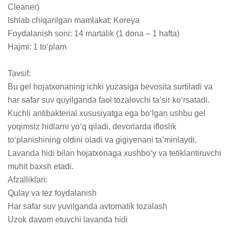
Cleaner)

Ishlab chiqarilgan mamlakat: Koreya

Foydalanish soni: 14 martalik (1 dona – 1 hafta)

Hajmi: 1 to‘plam

Tavsif:

Bu gel hojatxonaning ichki yuzasiga bevosita surtiladi va 
har safar suv quyilganda faol tozalovchi ta’sir ko‘rsatadi. 
Kuchli antibakterial xususiyatga ega bo‘lgan ushbu gel 
yoqimsiz hidlarni yo‘q qiladi, devorlarda ifloslik 
to‘planishining oldini oladi va gigiyenani ta’minlaydi. 
Lavanda hidi bilan hojatxonaga xushbo‘y va tetiklantiruvchi 
muhit baxsh etadi.

Afzalliklari:

Qulay va tez foydalanish

Har safar suv yuvilganda avtomatik tozalash

Uzok davom etuvchi lavanda hidi
