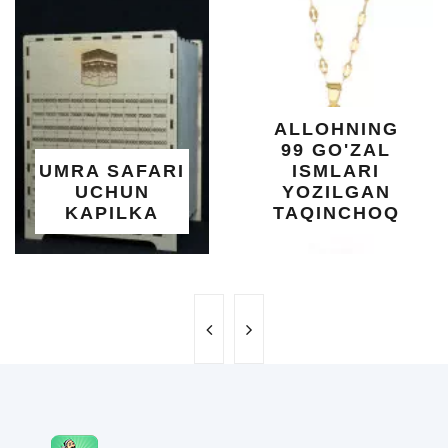
O'SUVC
KUND
DARAXTI
SHIFOB
YELIMI: 
XOTIRA
ALLOHNING
UMUM
99 GO'ZAL
SALOMAT
FARI
ISMLARI
UCHU
N
YOZILGAN
BEBA
KA
TAQINCHOQ
NE'MA