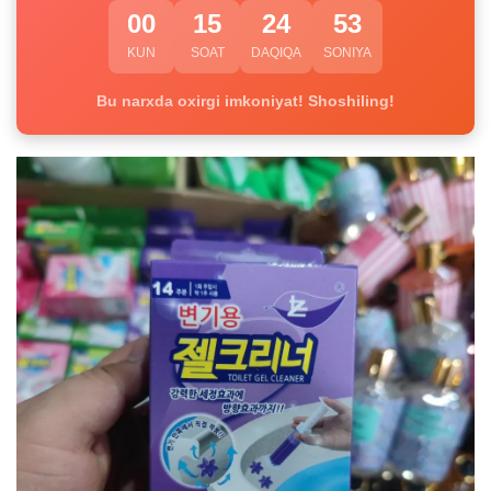
00
15
24
52
KUN
SOAT
DAQIQA
SONIYA
Bu narxda oxirgi imkoniyat! Shoshiling!