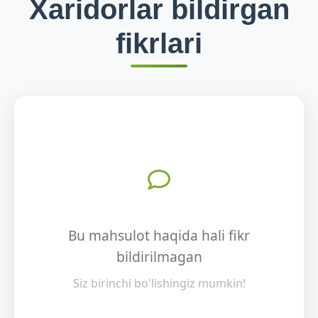
Xaridorlar bildirgan
fikrlari
Bu mahsulot haqida hali fikr
bildirilmagan
Siz birinchi bo'lishingiz mumkin!