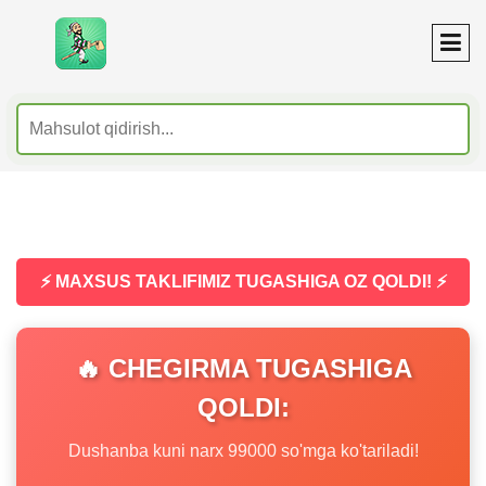
⚡ MAXSUS TAKLIFIMIZ TUGASHIGA OZ QOLDI! ⚡
🔥 CHEGIRMA TUGASHIGA
QOLDI:
Dushanba kuni narx 99000 so'mga ko'tariladi!