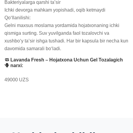
Bakteriyalarga qarshi ta’sir

Ichki devorga mahkam yopishadi, oqib ketmaydi

Qo‘llanilishi:

Gelni maxsus moslama yordamida hojatxonaning ichki 
qismiga surting. Suv yuvilganda faol tozalovchi va 
xushbo‘y ta’sir ishga tushadi. Har bir kapsula bir necha kun 
davomida samarali bo‘ladi.
🧼 Lavanda Fresh – Hojatxona Uchun Gel Tozalagich
🪻 narxi:
49000 UZS