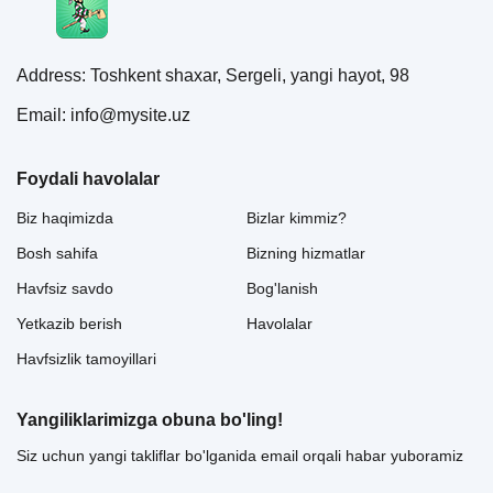
Address: Toshkent shaxar, Sergeli, yangi hayot, 98
Email: info@mysite.uz
Foydali havolalar
Biz haqimizda
Bizlar kimmiz?
Bosh sahifa
Bizning hizmatlar
Havfsiz savdo
Bog'lanish
Yetkazib berish
Havolalar
Havfsizlik tamoyillari
Yangiliklarimizga obuna bo'ling!
Siz uchun yangi takliflar bo'lganida email orqali habar yuboramiz