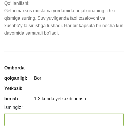
Qo‘llanilishi:

Gelni maxsus moslama yordamida hojatxonaning ichki 
qismiga surting. Suv yuvilganda faol tozalovchi va 
xushbo‘y ta’sir ishga tushadi. Har bir kapsula bir necha kun 
davomida samarali bo‘ladi.
Omborda
qolganligi:
Bor
Yetkazib
berish
1-3 kunda yetkazib berish
Ismingiz
*