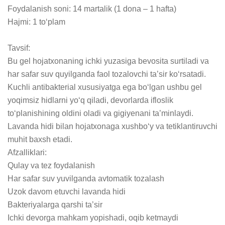
Foydalanish soni: 14 martalik (1 dona – 1 hafta)

Hajmi: 1 to‘plam

Tavsif:

Bu gel hojatxonaning ichki yuzasiga bevosita surtiladi va 
har safar suv quyilganda faol tozalovchi ta’sir ko‘rsatadi. 
Kuchli antibakterial xususiyatga ega bo‘lgan ushbu gel 
yoqimsiz hidlarni yo‘q qiladi, devorlarda ifloslik 
to‘planishining oldini oladi va gigiyenani ta’minlaydi. 
Lavanda hidi bilan hojatxonaga xushbo‘y va tetiklantiruvchi 
muhit baxsh etadi.

Afzalliklari:

Qulay va tez foydalanish

Har safar suv yuvilganda avtomatik tozalash

Uzok davom etuvchi lavanda hidi

Bakteriyalarga qarshi ta’sir

Ichki devorga mahkam yopishadi, oqib ketmaydi
