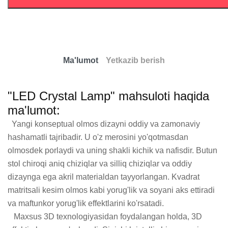
Ma'lumot
Yetkazib berish
"LED Crystal Lamp" mahsuloti haqida
ma'lumot:
  Yangi konseptual olmos dizayni oddiy va zamonaviy 
hashamatli tajribadir. U o'z merosini yo'qotmasdan 
olmosdek porlaydi va uning shakli kichik va nafisdir. Butun 
stol chiroqi aniq chiziqlar va silliq chiziqlar va oddiy 
dizaynga ega akril materialdan tayyorlangan. Kvadrat 
matritsali kesim olmos kabi yorug'lik va soyani aks ettiradi 
va maftunkor yorug'lik effektlarini ko'rsatadi. 

   Maxsus 3D texnologiyasidan foydalangan holda, 3D 