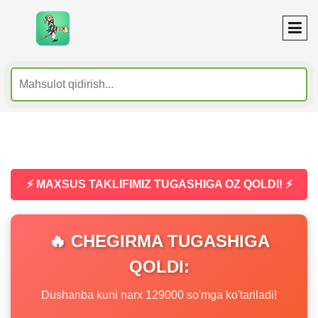
⚡ MAXSUS TAKLIFIMIZ TUGASHIGA OZ QOLDI! ⚡
🔥 CHEGIRMA TUGASHIGA
QOLDI:
Dushanba kuni narx 129000 so'mga ko'tariladi!