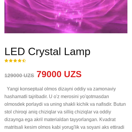
LED Crystal Lamp
79000 UZS
129000 UZS
  Yangi konseptual olmos dizayni oddiy va zamonaviy 
hashamatli tajribadir. U o'z merosini yo'qotmasdan 
olmosdek porlaydi va uning shakli kichik va nafisdir. Butun 
stol chiroqi aniq chiziqlar va silliq chiziqlar va oddiy 
dizaynga ega akril materialdan tayyorlangan. Kvadrat 
matritsali kesim olmos kabi yorug'lik va soyani aks ettiradi 