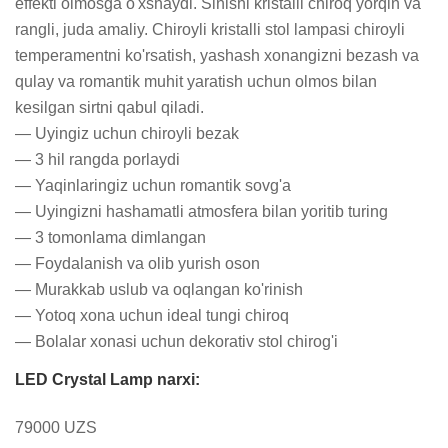
effekti olmosga o'xshaydi. Sinishi kristalli chiroq yorqin va 
rangli, juda amaliy. Chiroyli kristalli stol lampasi chiroyli 
temperamentni ko'rsatish, yashash xonangizni bezash va 
qulay va romantik muhit yaratish uchun olmos bilan 
kesilgan sirtni qabul qiladi.

— Uyingiz uchun chiroyli bezak

— 3 hil rangda porlaydi

— Yaqinlaringiz uchun romantik sovg'a

— Uyingizni hashamatli atmosfera bilan yoritib turing

— 3 tomonlama dimlangan

— Foydalanish va olib yurish oson

— Murakkab uslub va oqlangan ko'rinish

— Yotoq xona uchun ideal tungi chiroq

— Bolalar xonasi uchun dekorativ stol chirog'i
LED Crystal Lamp narxi:
79000 UZS