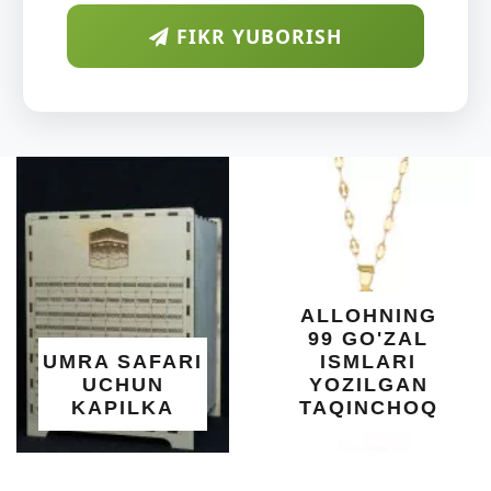
FIKR YUBORISH
AR
DIYO
O'SU
KUN
DARAX
SHIFO
YELIMI
XOTI
ALLOHNING
UMU
99 GO'ZAL
SALOM
SAFARI
ISMLARI
UC
HUN
YOZILGAN
BEB
ILKA
TAQINCHOQ
NE'