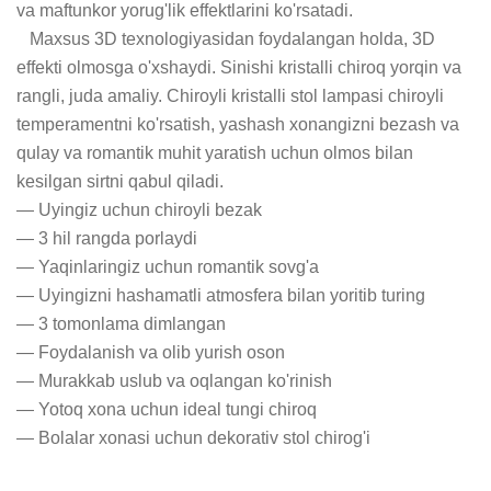
va maftunkor yorug'lik effektlarini ko'rsatadi. 

   Maxsus 3D texnologiyasidan foydalangan holda, 3D 
effekti olmosga o'xshaydi. Sinishi kristalli chiroq yorqin va 
rangli, juda amaliy. Chiroyli kristalli stol lampasi chiroyli 
temperamentni ko'rsatish, yashash xonangizni bezash va 
qulay va romantik muhit yaratish uchun olmos bilan 
kesilgan sirtni qabul qiladi.

— Uyingiz uchun chiroyli bezak

— 3 hil rangda porlaydi

— Yaqinlaringiz uchun romantik sovg'a

— Uyingizni hashamatli atmosfera bilan yoritib turing

— 3 tomonlama dimlangan

— Foydalanish va olib yurish oson

— Murakkab uslub va oqlangan ko'rinish

— Yotoq xona uchun ideal tungi chiroq

— Bolalar xonasi uchun dekorativ stol chirog'i