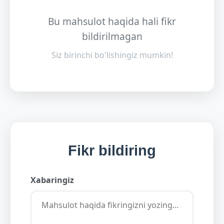
Bu mahsulot haqida hali fikr
bildirilmagan
Siz birinchi bo'lishingiz mumkin!
Fikr bildiring
Xabaringiz