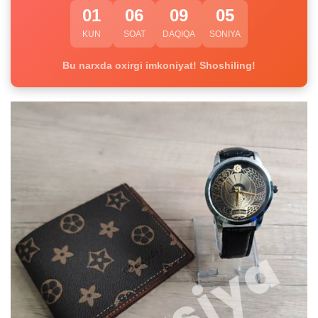
01
06
09
04
KUN
SOAT
DAQIQA
SONIYA
Bu narxda oxirgi imkoniyat! Shoshiling!