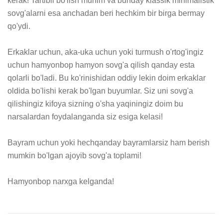
kerak! Tartibli bo'lish muhim va bunday klassik minimalistik 
sovg'alarni esa anchadan beri hechkim bir birga bermay 
qo'ydi.

Erkaklar uchun, aka-uka uchun yoki turmush o'rtog'ingiz 
uchun hamyonbop hamyon sovg'a qilish qanday esta 
qolarli bo'ladi. Bu ko'rinishidan oddiy lekin doim erkaklar 
oldida bo'lishi kerak bo'lgan buyumlar. Siz uni sovg'a 
qilishingiz kifoya sizning o'sha yaqiningiz doim bu 
narsalardan foydalanganda siz esiga kelasi! 

Bayram uchun yoki hechqanday bayramlarsiz ham berish 
mumkin bo'lgan ajoyib sovg'a toplami!

Hamyonbop narxga kelganda!