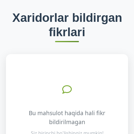
Xaridorlar bildirgan
fikrlari
Bu mahsulot haqida hali fikr
bildirilmagan
Siz birinchi bo'lishingiz mumkin!