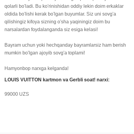
qolarli bo'ladi. Bu ko'rinishidan oddiy lekin doim erkaklar 
oldida bo'lishi kerak bo'lgan buyumlar. Siz uni sovg'a 
qilishingiz kifoya sizning o'sha yaqiningiz doim bu 
narsalardan foydalanganda siz esiga kelasi! 

Bayram uchun yoki hechqanday bayramlarsiz ham berish 
mumkin bo'lgan ajoyib sovg'a toplami!

Hamyonbop narxga kelganda!
LOUIS VUITTON kartmon va Gerbli soat! narxi:
99000 UZS