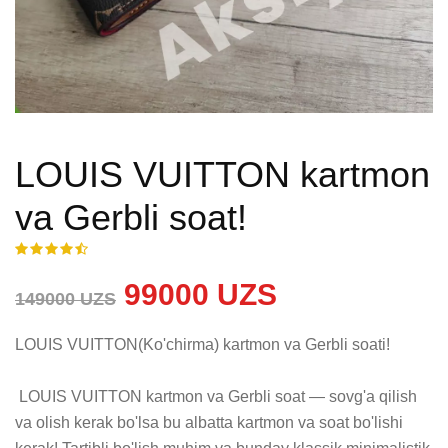
LOUIS VUITTON kartmon
va Gerbli soat!
99000 UZS
149000 UZS
LOUIS VUITTON(Ko'chirma) kartmon va Gerbli soati!

 LOUIS VUITTON kartmon va Gerbli soat — sovg'a qilish 
va olish kerak bo'lsa bu albatta kartmon va soat bo'lishi 