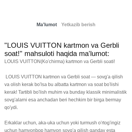
Ma'lumot
Yetkazib berish
"LOUIS VUITTON kartmon va Gerbli
soat!" mahsuloti haqida ma'lumot:
LOUIS VUITTON(Ko'chirma) kartmon va Gerbli soati!

 LOUIS VUITTON kartmon va Gerbli soat — sovg'a qilish 
va olish kerak bo'lsa bu albatta kartmon va soat bo'lishi 
kerak! Tartibli bo'lish muhim va bunday klassik minimalistik 
sovg'alarni esa anchadan beri hechkim bir birga bermay 
qo'ydi.

Erkaklar uchun, aka-uka uchun yoki turmush o'rtog'ingiz 
uchun hamyonbop hamyon sovg'a qilish qanday esta 