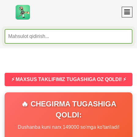
⚡ MAXSUS TAKLIFIMIZ TUGASHIGA OZ QOLDI! ⚡
🔥 CHEGIRMA TUGASHIGA
QOLDI:
Dushanba kuni narx 149000 so'mga ko'tariladi!