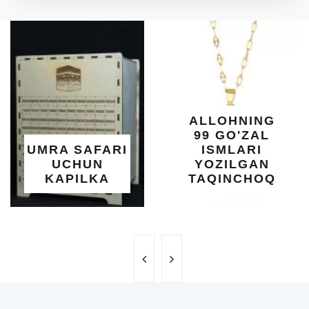
A
DI
O'
KU
DARA
SHIF
YELI
XOT
ALLOHNING
UM
99 GO'ZAL
SAL
 SAFARI
ISMLARI
U
CHUN
YOZILGAN
BE
PILKA
TAQINCHOQ
N