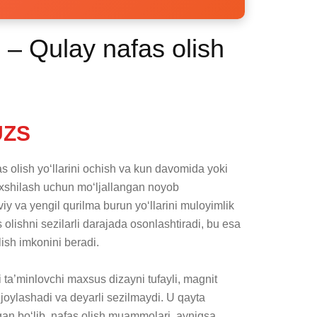
 – Qulay nafas olish
UZS
as olish yo‘llarini ochish va kun davomida yoki 
xshilash uchun mo‘ljallangan noyob 
 va yengil qurilma burun yo‘llarini muloyimlik 
 olishni sezilarli darajada osonlashtiradi, bu esa 
ish imkonini beradi.

 ta’minlovchi maxsus dizayni tufayli, magnit 
joylashadi va deyarli sezilmaydi. U qayta 
an bo‘lib, nafas olish muammolari, ayniqsa 