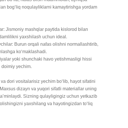
ilan bog‘liq noqulayliklarni kamaytirishga yordam 
ar: Jismoniy mashqlar paytida kislorod bilan 
damlilikni yaxshilash uchun ideal.

hilar: Burun orqali nafas olishni normallashtirib, 
nlashga ko‘maklashadi.

iyalar yoki shunchaki havo yetishmasligi hissi 
 doimiy yechim.

 dori vositalarisiz yechim bo‘lib, hayot sifatini 
axsus dizayn va yuqori sifatli materiallar uning 
a’minlaydi. Sizning qulayligingiz uchun yetkazib 
lishingizni yaxshilang va hayotingizdan to‘liq 