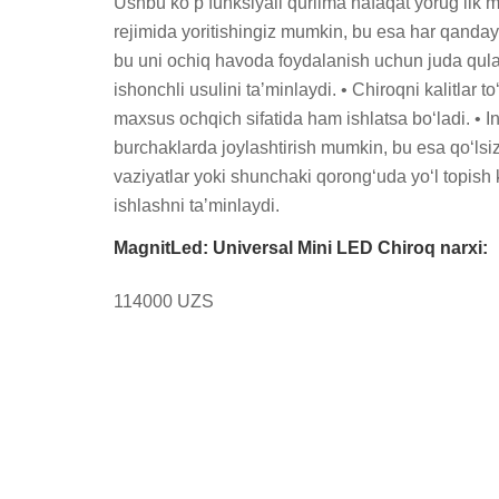
Ushbu koʻp funksiyali qurilma nafaqat yorugʻlik m
rejimida yoritishingiz mumkin, bu esa har qanda
bu uni ochiq havoda foydalanish uchun juda qula
ishonchli usulini taʼminlaydi. • Chiroqni kalitlar 
maxsus ochqich sifatida ham ishlatsa boʻladi. • 
burchaklarda joylashtirish mumkin, bu esa qoʻlsiz 
vaziyatlar yoki shunchaki qorongʻuda yoʻl topish
ishlashni taʼminlaydi.
MagnitLed: Universal Mini LED Chiroq narxi:
114000 UZS