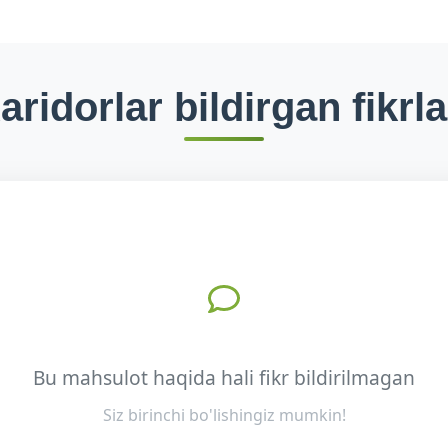
aridorlar bildirgan fikrla
Bu mahsulot haqida hali fikr bildirilmagan
Siz birinchi bo'lishingiz mumkin!