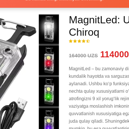
MagnitLed: U
Chiroq
114000
164000 UZS
MagnitLed – bu zamonaviy diz
kundalik hayotda va sarguzas
aylanadi. Ushbu koʻp funksiyal
nechta qulay xususiyatlarni 
atrofingizni 9 xil yorugʻlik re
vaziyatga moslashish imkonin
quvvatlanish xususiyatiga ega
juda qulay qiladi. Shuningde
mumkin, bu esa quvvatlantirish