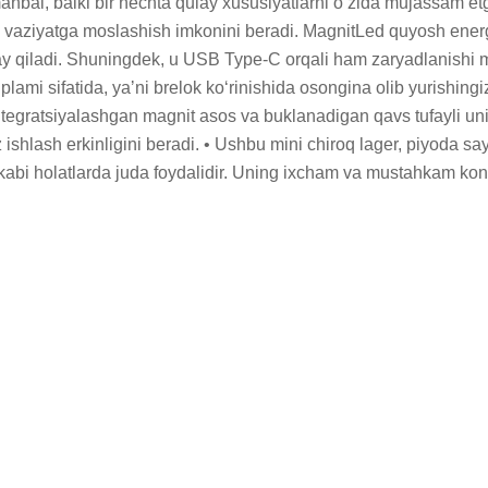
anbai, balki bir nechta qulay xususiyatlarni oʻzida mujassam etga
y vaziyatga moslashish imkonini beradi. MagnitLed quyosh energi
y qiladi. Shuningdek, u USB Type-C orqali ham zaryadlanishi m
toʻplami sifatida, yaʼni brelok koʻrinishida osongina olib yurishin
Integratsiyalashgan magnit asos va buklanadigan qavs tufayli uni
ishlash erkinligini beradi. • Ushbu mini chiroq lager, piyoda sayr
 kabi holatlarda juda foydalidir. Uning ixcham va mustahkam kons