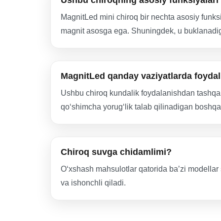
Ushbu chiroqning asosiy funksiyalar
MagnitLed mini chiroq bir nechta asosiy funksi
magnit asosga ega. Shuningdek, u buklanadigan 
MagnitLed qanday vaziyatlarda foydal
Ushbu chiroq kundalik foydalanishdan tashqari,
qoʻshimcha yorugʻlik talab qilinadigan boshqa 
Chiroq suvga chidamlimi?
Oʻxshash mahsulotlar qatorida baʼzi modellar
va ishonchli qiladi.