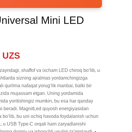
niversal Mini LED
 UZS
ayndagi, shaffof va ixcham LED chiroq boʻlib, u 
htlarda sizning ajralmas yordamchingizga 
i qurilma nafaqat yorugʻlik manbai, balki bir 
oʻzida mujassam etgan. Uning yordamida 
jimida yoritishingiz mumkin, bu esa har qanday 
i beradi. MagnitLed quyosh energiyasidan 
 boʻlib, bu uni ochiq havoda foydalanish uchun 
k, u USB Type-C orqali ham zaryadlanishi 
ning doimiy va ishonchli usulini taʼminlaydi. • 