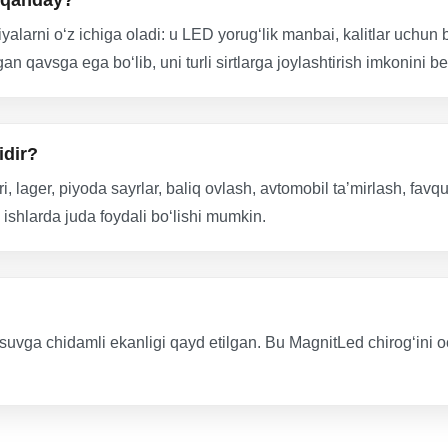
i qanday?
yalarni oʻz ichiga oladi: u LED yorugʻlik manbai, kalitlar uchun 
qavsga ega boʻlib, uni turli sirtlarga joylashtirish imkonini be
idir?
 lager, piyoda sayrlar, baliq ovlash, avtomobil taʼmirlash, favqu
ishlarda juda foydali boʻlishi mumkin.
 suvga chidamli ekanligi qayd etilgan. Bu MagnitLed chirogʻini