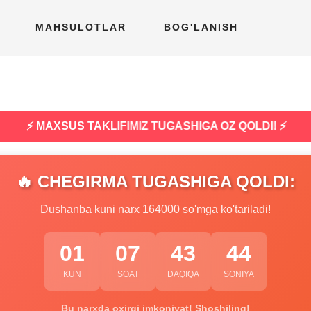
MAHSULOTLAR
BOG'LANISH
⚡ MAXSUS TAKLIFIMIZ TUGASHIGA OZ QOLDI! ⚡
🔥 CHEGIRMA TUGASHIGA QOLDI:
Dushanba kuni narx 164000 so'mga ko'tariladi!
01
07
43
43
KUN
SOAT
DAQIQA
SONIYA
Bu narxda oxirgi imkoniyat! Shoshiling!