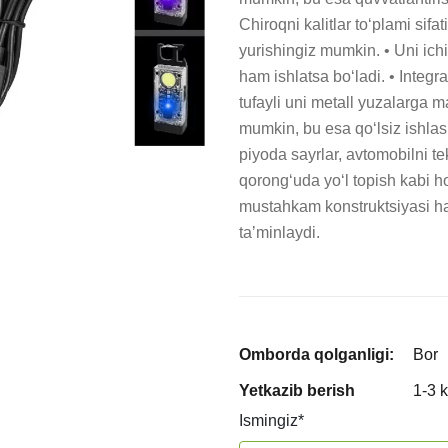
Chiroqni kalitlar toʻplami sifa
yurishingiz mumkin. • Uni ich
ham ishlatsa boʻladi. • Integ
tufayli uni metall yuzalarga m
mumkin, bu esa qoʻlsiz ishlash
piyoda sayrlar, avtomobilni te
qorongʻuda yoʻl topish kabi ho
mustahkam konstruktsiyasi har
taʼminlaydi.
Omborda qolganligi:
Bor
Yetkazib berish
1-3 
Ismingiz
*