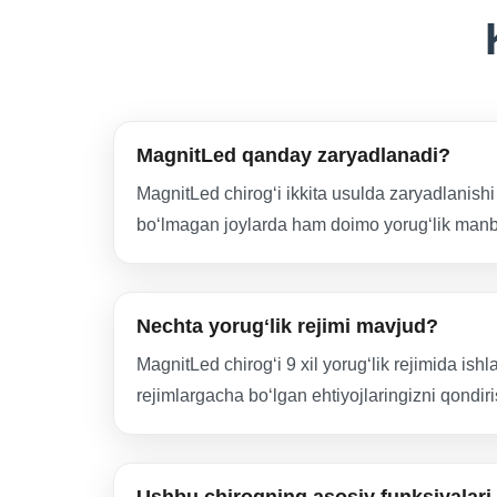
MagnitLed qanday zaryadlanadi?
MagnitLed chirogʻi ikkita usulda zaryadlanish
boʻlmagan joylarda ham doimo yorugʻlik manba
Nechta yorugʻlik rejimi mavjud?
MagnitLed chirogʻi 9 xil yorugʻlik rejimida ishla
rejimlargacha boʻlgan ehtiyojlaringizni qondi