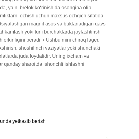
tida, yaʼni brelok koʻrinishida osongina olib 
imliklarni ochish uchun maxsus ochqich sifatida 
ratsiyalashgan magnit asos va buklanadigan qavs 
ahkamlash yoki turli burchaklarda joylashtirish 
 erkinligini beradi. • Ushbu mini chiroq lager, 
kshirish, shoshilinch vaziyatlar yoki shunchaki 
latlarda juda foydalidir. Uning ixcham va 
 qanday sharoitda ishonchli ishlashni 
kunda yetkazib berish