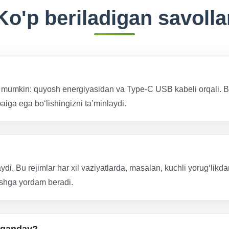
Ko'p beriladigan savolla
i mumkin: quyosh energiyasidan va Type-C USB kabeli orqali. Bu
iga ega boʻlishingizni taʼminlaydi.
ydi. Bu rejimlar har xil vaziyatlarda, masalan, kuchli yorugʻlikdan
rishga yordam beradi.