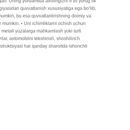
n. Uning yordamida atrofingizni 9 xil yorugʻlik 
yasidan quvvatlanish xususiyatiga ega boʻlib, 
umkin, bu esa quvvatlantirishning doimiy va 
giz mumkin. • Uni ichimliklarni ochish uchun 
 metall yuzalarga mahkamlash yoki turli 
lar, avtomobilni tekshirish, shoshilinch 
truktsiyasi har qanday sharoitda ishonchli 