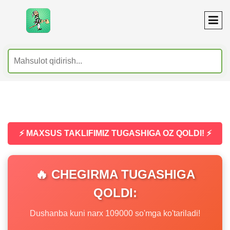
⚡ MAXSUS TAKLIFIMIZ TUGASHIGA OZ QOLDI! ⚡
🔥 CHEGIRMA TUGASHIGA
QOLDI:
Dushanba kuni narx 109000 so'mga ko'tariladi!