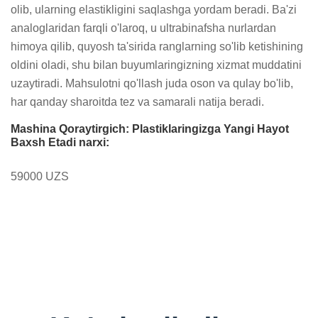
olib, ularning elastikligini saqlashga yordam beradi. Ba'zi 
analoglaridan farqli o'laroq, u ultrabinafsha nurlardan 
himoya qilib, quyosh ta'sirida ranglarning so'lib ketishining 
oldini oladi, shu bilan buyumlaringizning xizmat muddatini 
uzaytiradi. Mahsulotni qo'llash juda oson va qulay bo'lib, 
har qanday sharoitda tez va samarali natija beradi.
Mashina Qoraytirgich: Plastiklaringizga Yangi Hayot
Baxsh Etadi narxi:
59000 UZS