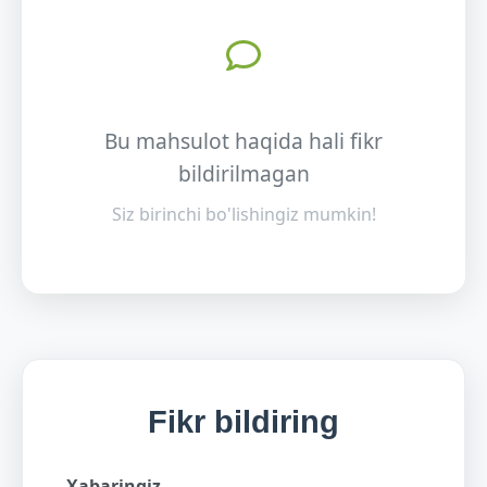
Bu mahsulot haqida hali fikr
bildirilmagan
Siz birinchi bo'lishingiz mumkin!
Fikr bildiring
Xabaringiz