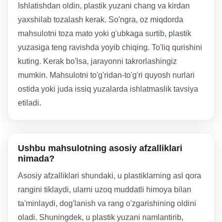
Ishlatishdan oldin, plastik yuzani chang va kirdan
yaxshilab tozalash kerak. So'ngra, oz miqdorda
mahsulotni toza mato yoki g'ubkaga surtib, plastik
yuzasiga teng ravishda yoyib chiqing. To'liq qurishini
kuting. Kerak bo'lsa, jarayonni takrorlashingiz
mumkin. Mahsulotni to'g'ridan-to'g'ri quyosh nurlari
ostida yoki juda issiq yuzalarda ishlatmaslik tavsiya
etiladi.
Ushbu mahsulotning asosiy afzalliklari
nimada?
Asosiy afzalliklari shundaki, u plastiklarning asl qora
rangini tiklaydi, ularni uzoq muddatli himoya bilan
ta'minlaydi, dog'lanish va rang o'zgarishining oldini
oladi. Shuningdek, u plastik yuzani namlantirib,