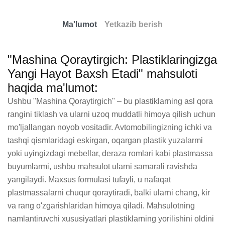
Ma'lumot
Yetkazib berish
"Mashina Qoraytirgich: Plastiklaringizga
Yangi Hayot Baxsh Etadi" mahsuloti
haqida ma'lumot:
Ushbu "Mashina Qoraytirgich" – bu plastiklarning asl qora 
rangini tiklash va ularni uzoq muddatli himoya qilish uchun 
mo'ljallangan noyob vositadir. Avtomobilingizning ichki va 
tashqi qismlaridagi eskirgan, oqargan plastik yuzalarmi 
yoki uyingizdagi mebellar, deraza romlari kabi plastmassa 
buyumlarmi, ushbu mahsulot ularni samarali ravishda 
yangilaydi. Maxsus formulasi tufayli, u nafaqat 
plastmassalarni chuqur qoraytiradi, balki ularni chang, kir 
va rang o'zgarishlaridan himoya qiladi. Mahsulotning 
namlantiruvchi xususiyatlari plastiklarning yorilishini oldini 