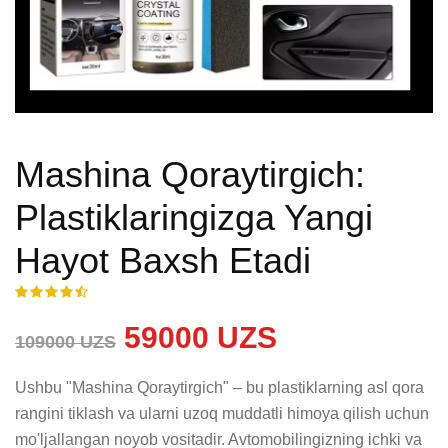
Mashina Qoraytirgich:
Plastiklaringizga Yangi
Hayot Baxsh Etadi
59000 UZS
109000 UZS
Ushbu "Mashina Qoraytirgich" – bu plastiklarning asl qora 
rangini tiklash va ularni uzoq muddatli himoya qilish uchun 
mo'ljallangan noyob vositadir. Avtomobilingizning ichki va 