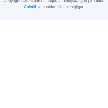
Copyright ©2023 barcha huquqlar himoyalangan | Shablon
Colorlib
tomonidan ishlab chiqilgan