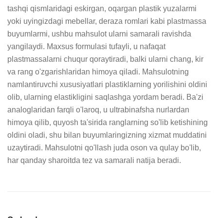
tashqi qismlaridagi eskirgan, oqargan plastik yuzalarmi 
yoki uyingizdagi mebellar, deraza romlari kabi plastmassa 
buyumlarmi, ushbu mahsulot ularni samarali ravishda 
yangilaydi. Maxsus formulasi tufayli, u nafaqat 
plastmassalarni chuqur qoraytiradi, balki ularni chang, kir 
va rang o'zgarishlaridan himoya qiladi. Mahsulotning 
namlantiruvchi xususiyatlari plastiklarning yorilishini oldini 
olib, ularning elastikligini saqlashga yordam beradi. Ba'zi 
analoglaridan farqli o'laroq, u ultrabinafsha nurlardan 
himoya qilib, quyosh ta'sirida ranglarning so'lib ketishining 
oldini oladi, shu bilan buyumlaringizning xizmat muddatini 
uzaytiradi. Mahsulotni qo'llash juda oson va qulay bo'lib, 
har qanday sharoitda tez va samarali natija beradi.