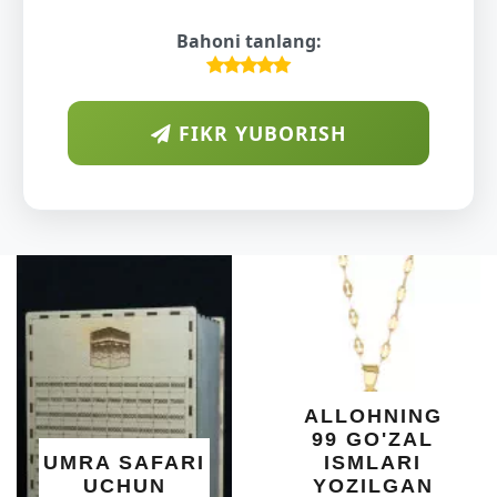
Bahoni tanlang:
FIKR YUBORISH
ARAB
DIYORIDA
O'SUVCHI
KUNDUR
DARAXTININ
SHIFOBAXSH
YELIMI: AQL,
XOTIRA VA
ALLOHNING
UMUMIY
99 GO'ZAL
SALOMATLIK
I
ISMLARI
UCHUN
YOZILGAN
BEBAHO