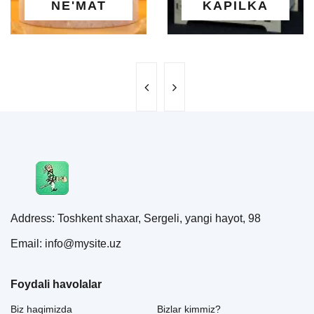
'MAT
KAPILKA
MA
Address: Toshkent shaxar, Sergeli, yangi hayot, 98
Email: info@mysite.uz
Foydali havolalar
Biz haqimizda
Bizlar kimmiz?