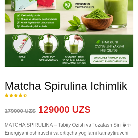
Matcha Spirulina Ichimlik
129000 UZS
179000 UZS
MATCHA SPIRULINA – Tabiiy Ozish va Tozalash Siri 🍵✨

Energiyani oshiruvchi va ortiqcha yog'larni kamaytiruvchi 