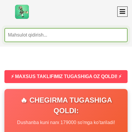
⚡ MAXSUS TAKLIFIMIZ TUGASHIGA OZ QOLDI! ⚡
🔥 CHEGIRMA TUGASHIGA
QOLDI:
Dushanba kuni narx 179000 so'mga ko'tariladi!