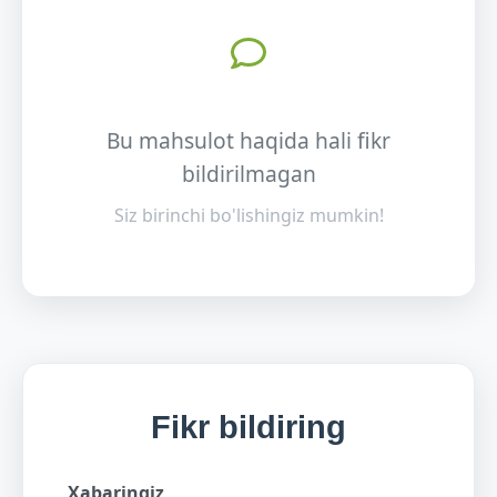
Bu mahsulot haqida hali fikr
bildirilmagan
Siz birinchi bo'lishingiz mumkin!
Fikr bildiring
Xabaringiz