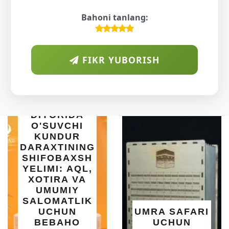
Bahoni tanlang:
FIKR YUBORISH
RAB
ORIDA
UVCHI
NDUR
XTINING
OBAXSH
INTE
I: AQL,
SET 
IRA VA
| 183
UMIY
O
MATLIK
O'RNA
HUN
UMRA SAFARI
Y
BAHO
UCHUN
SALQI