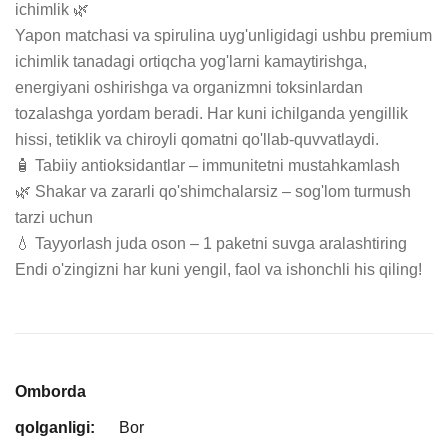
ichimlik 🌿

Yapon matchasi va spirulina uyg'unligidagi ushbu premium 
ichimlik tanadagi ortiqcha yog'larni kamaytirishga, 
energiyani oshirishga va organizmni toksinlardan 
tozalashga yordam beradi. Har kuni ichilganda yengillik 
hissi, tetiklik va chiroyli qomatni qo'llab-quvvatlaydi.

🧴 Tabiiy antioksidantlar – immunitetni mustahkamlash

🌿 Shakar va zararli qo'shimchalarsiz – sog'lom turmush 
tarzi uchun

💧 Tayyorlash juda oson – 1 paketni suvga aralashtiring

Endi o'zingizni har kuni yengil, faol va ishonchli his qiling!
Omborda
qolganligi:
Bor