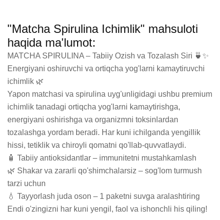
"Matcha Spirulina Ichimlik" mahsuloti
haqida ma'lumot:
MATCHA SPIRULINA – Tabiiy Ozish va Tozalash Siri 🍵✨

Energiyani oshiruvchi va ortiqcha yog'larni kamaytiruvchi 
ichimlik 🌿

Yapon matchasi va spirulina uyg'unligidagi ushbu premium 
ichimlik tanadagi ortiqcha yog'larni kamaytirishga, 
energiyani oshirishga va organizmni toksinlardan 
tozalashga yordam beradi. Har kuni ichilganda yengillik 
hissi, tetiklik va chiroyli qomatni qo'llab-quvvatlaydi.

🧴 Tabiiy antioksidantlar – immunitetni mustahkamlash

🌿 Shakar va zararli qo'shimchalarsiz – sog'lom turmush 
tarzi uchun

💧 Tayyorlash juda oson – 1 paketni suvga aralashtiring

Endi o'zingizni har kuni yengil, faol va ishonchli his qiling!