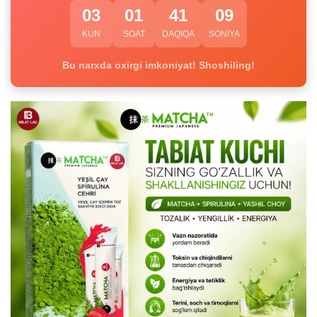
03
01
41
08
KUN
SOAT
DAQIQA
SONIYA
Bu narxda oxirgi imkoniyat! Shoshiling!