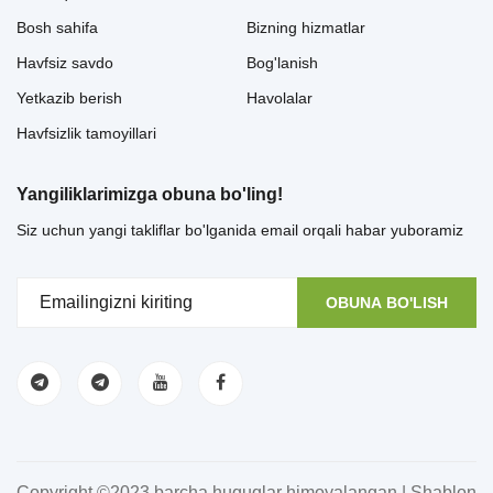
Bosh sahifa
Bizning hizmatlar
Havfsiz savdo
Bog'lanish
Yetkazib berish
Havolalar
Havfsizlik tamoyillari
Yangiliklarimizga obuna bo'ling!
Siz uchun yangi takliflar bo'lganida email orqali habar yuboramiz
OBUNA BO'LISH
Copyright ©2023 barcha huquqlar himoyalangan | Shablon