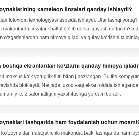
aklarining xameleon linzalari qanday ishlaydi?
 fotoxrom texnologiyasi asosida ishlaydi. Ular tashqi yorug‘li
ki makonlarda linzalar shaffof bo‘lib qolsa, quyosh nurlari ta'sir
in o‘zgarishlardan ham himoya qiladi va qulay ko‘rishni ta'minla
a boshqa ekranlardan ko‘zlarni qanday himoya qiladi
us ko‘k yorug‘lik filtri bilan jihozlangan. Bu filtr kompyuter,
 ravishda bloklaydi. Natijada, uzoq vaqt ekran oldida ishlaganda
a umumiy ko‘z salomatligini yaxshilashga yordam beradi.
naklari tashqarida ham foydalanish uchun mosmi
zoynaklari nafaqat ichki makonda, balki tashqarida ham foyd