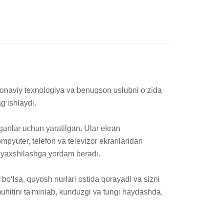
aviy texnologiya va benuqson uslubni o‘zida 
‘ishlaydi.

nlar uchun yaratilgan. Ular ekran 
mpyuter, telefon va televizor ekranlaridan 
i yaxshilashga yordam beradi.

bo‘lsa, quyosh nurlari ostida qorayadi va sizni 
hitini ta'minlab, kunduzgi va tungi haydashda, 