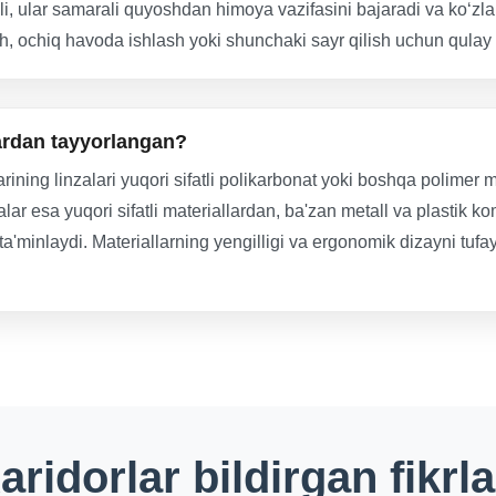
bli, ular samarali quyoshdan himoya vazifasini bajaradi va ko‘zla
sh, ochiq havoda ishlash yoki shunchaki sayr qilish uchun qula
ardan tayyorlangan?
 linzalari yuqori sifatli polikarbonat yoki boshqa polimer mat
ar esa yuqori sifatli materiallardan, ba'zan metall va plastik k
ta'minlaydi. Materiallarning yengilligi va ergonomik dizayni tufa
aridorlar bildirgan fikrla