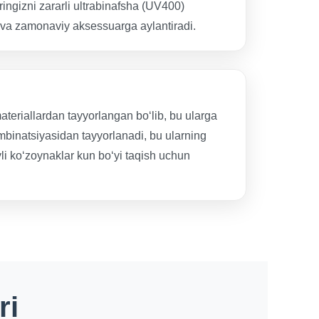
ringizni zararli ultrabinafsha (UV400)
y va zamonaviy aksessuarga aylantiradi.
eriallardan tayyorlangan bo‘lib, bu ularga
ombinatsiyasidan tayyorlanadi, bu ularning
yli ko‘zoynaklar kun bo‘yi taqish uchun
ri