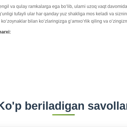
l va qulay ramkalarga ega bo‘lib, ularni uzoq vaqt davomida
nligi tufayli ular har qanday yuz shakliga mos keladi va siznin
 ko‘zoynaklar bilan ko‘zlaringizga g‘amxo‘rlik qiling va o‘zingi
arxi:
Ko'p beriladigan savolla