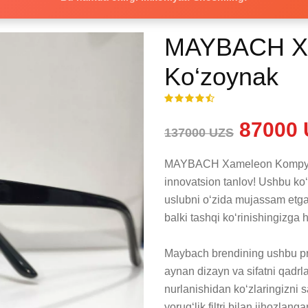
MAYBACH Xa
Ko‘zoynak
87000 
137000 UZS
MAYBACH Xameleon Kompyuter
innovatsion tanlov! Ushbu ko
uslubni o‘zida mujassam etgan 
balki tashqi ko‘rinishingizga 
Maybach brendining ushbu pr
aynan dizayn va sifatni qadrl
nurlanishidan ko‘zlaringizni 
yorug‘lik filtri bilan jihozlan