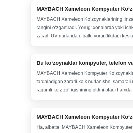
MAYBACH Xameleon Kompyuter Ko‘zoyn
MAYBACH Xameleon Ko‘zoynaklarining linzalari
rangini o‘zgartiradi. Yorug‘ xonalarda yoki ich
zararli UV nurlaridan, balki yorug‘likdagi kesk
Bu ko‘zoynaklar kompyuter, telefon v
MAYBACH Xameleon Kompyuter Ko‘zoynaklari maxs
tarqaladigan zararli ko‘k nurlanishni samarali
raqamli ko‘z zo‘riqishining oldini oladi hamd
MAYBACH Xameleon Kompyuter Ko‘zoy
Ha, albatta. MAYBACH Xameleon Kompyuter Ko‘