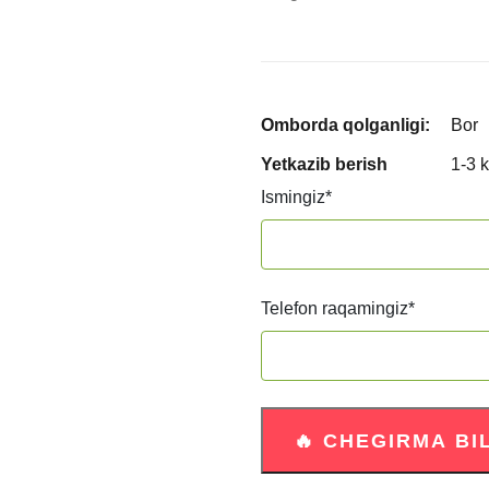
Omborda qolganligi:
Bor
Yetkazib berish
1-3 
Ismingiz
*
Telefon raqamingiz
*