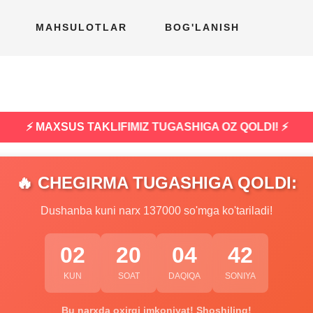
MAHSULOTLAR
BOG'LANISH
⚡ MAXSUS TAKLIFIMIZ TUGASHIGA OZ QOLDI! ⚡
🔥 CHEGIRMA TUGASHIGA QOLDI:
Dushanba kuni narx 137000 so'mga ko'tariladi!
02
20
04
41
KUN
SOAT
DAQIQA
SONIYA
Bu narxda oxirgi imkoniyat! Shoshiling!