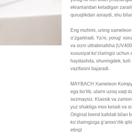
ekranlaridan keladigan zararli
quruqlikdan asraydi, shu bilan
Eng muhimi, uning xameleon li
o‘zgartiradi. Ya'ni, yorug‘ xon
va sizni ultrabinafsha (UV400
xususiyat ko‘zlaringiz uchun q
haydashda, shuningdek, turli 
vazifasini bajaradi.

MAYBACH Xameleon Kompyuter
ega bo‘lib, ularni uzoq vaqt
sezmaysiz. Klassik va zamonav
yuz shakliga mos keladi va si
Original brend kafolati bilan 
ko‘zlaringizga g‘amxo‘rlik qil
eting!