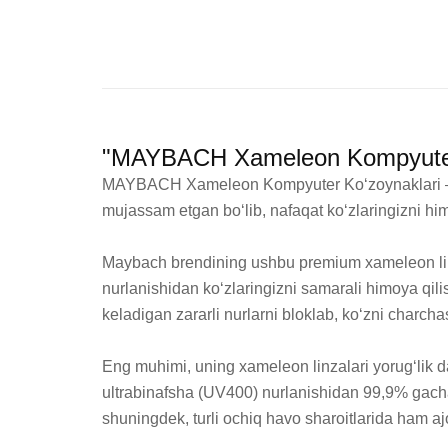
"MAYBACH Xameleon Kompyuter 
MAYBACH Xameleon Kompyuter Ko‘zoynaklari — na
mujassam etgan bo‘lib, nafaqat ko‘zlaringizni him
Maybach brendining ushbu premium xameleon linza
nurlanishidan ko‘zlaringizni samarali himoya qilis
keladigan zararli nurlarni bloklab, ko‘zni charcha
Eng muhimi, uning xameleon linzalari yorug‘lik dar
ultrabinafsha (UV400) nurlanishidan 99,9% gacha 
shuningdek, turli ochiq havo sharoitlarida ham ajo