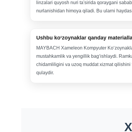
linzalari quyosh nuri ta'sirida qoraygani saba
nurlanishidan himoya qiladi. Bu ularni hayda
Ushbu ko‘zoynaklar qanday materiall
MAYBACH Xameleon Kompyuter Ko‘zoynaklarining
mustahkamlik va yengillik bag‘ishlaydi. Ramkal
chidamliligini va uzoq muddat xizmat qilishini 
qulaydir.
X