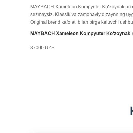
MAYBACH Xameleon Kompyuter Ko‘zoynaklari engi
sezmaysiz. Klassik va zamonaviy dizaynning uyg‘u
Original brend kafolati bilan birga keluvchi ushbu
MAYBACH Xameleon Kompyuter Ko‘zoynak n
87000 UZS