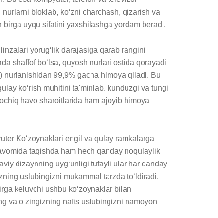
 nurlarni bloklab, ko‘zni charchash, qizarish va 
 birga uyqu sifatini yaxshilashga yordam beradi.

nzalari yorug‘lik darajasiga qarab rangini 
ada shaffof bo‘lsa, quyosh nurlari ostida qorayadi 
) nurlanishidan 99,9% gacha himoya qiladi. Bu 
ulay ko‘rish muhitini ta'minlab, kunduzgi va tungi 
ochiq havo sharoitlarida ham ajoyib himoya 
 Ko‘zoynaklari engil va qulay ramkalarga 
 davomida taqishda ham hech qanday noqulaylik 
iy dizaynning uyg‘unligi tufayli ular har qanday 
zning uslubingizni mukammal tarzda to‘ldiradi. 
birga keluvchi ushbu ko‘zoynaklar bilan 
ing va o‘zingizning nafis uslubingizni namoyon 