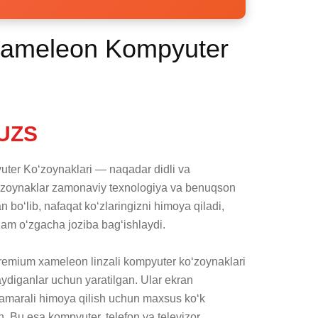
meleon Kompyuter
UZS
 Ko‘zoynaklari — naqadar didli va 
‘zoynaklar zamonaviy texnologiya va benuqson 
bo‘lib, nafaqat ko‘zlaringizni himoya qiladi, 
ham o‘zgacha joziba bag‘ishlaydi.

emium xameleon linzali kompyuter ko‘zoynaklari 
aydiganlar uchun yaratilgan. Ular ekran 
samarali himoya qilish uchun maxsus ko‘k 
gan. Bu esa kompyuter, telefon va televizor 