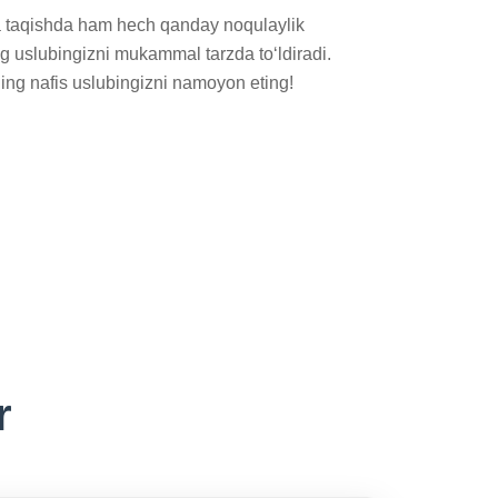
 taqishda ham hech qanday noqulaylik 
g uslubingizni mukammal tarzda to‘ldiradi. 
zning nafis uslubingizni namoyon eting!
r