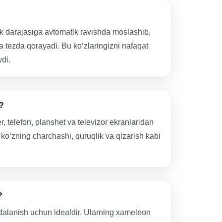
k darajasiga avtomatik ravishda moslashib,
ida tezda qorayadi. Bu ko‘zlaringizni nafaqat
ydi.
?
 telefon, planshet va televizor ekranlaridan
 ko‘zning charchashi, quruqlik va qizarish kabi
?
alanish uchun idealdir. Ularning xameleon