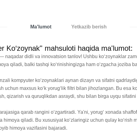
Ma'lumot
Yetkazib berish
Ko‘zoynak" mahsuloti haqida ma'lumot:
qadar didli va innovatsion tanlov! Ushbu ko‘zoynaklar zamon
oya qiladi, balki tashqi ko‘rinishingizga ham o‘zgacha joziba bag
li kompyuter ko‘zoynaklari aynan dizayn va sifatni qadrlaydiga
h uchun maxsus ko‘k yorug‘lik filtri bilan jihozlangan. Bu esa ko
sh, qizarish va quruqlikdan asraydi, shu bilan birga uyqu sifatin
ajasiga qarab rangini o‘zgartiradi. Ya'ni, yorug‘ xonada shaffof 
himoya qiladi. Bu xususiyat ko‘zlaringiz uchun qulay ko‘rish mu
yib himoya vazifasini bajaradi.
