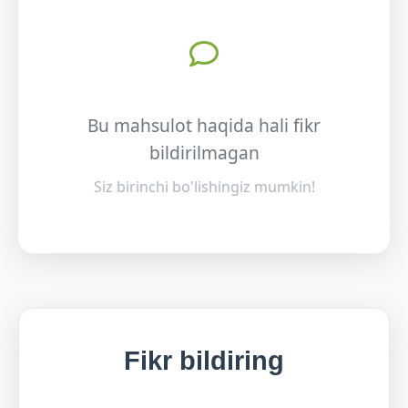
Bu mahsulot haqida hali fikr
bildirilmagan
Siz birinchi bo'lishingiz mumkin!
Fikr bildiring