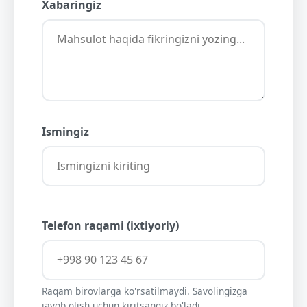
Xabaringiz
Ismingiz
Telefon raqami (ixtiyoriy)
Raqam birovlarga ko'rsatilmaydi. Savolingizga
javob olish uchun kiritsangiz bo'ladi