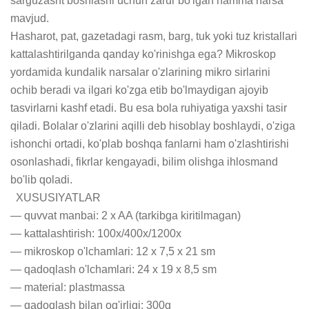
sarguzasht boshlashi uchun zarur bo'lgan hamma narsa 
mavjud.

Hasharot, pat, gazetadagi rasm, barg, tuk yoki tuz kristallari 
kattalashtirilganda qanday ko'rinishga ega? Mikroskop 
yordamida kundalik narsalar o'zlarining mikro sirlarini 
ochib beradi va ilgari ko'zga etib bo'lmaydigan ajoyib 
tasvirlarni kashf etadi. Bu esa bola ruhiyatiga yaxshi tasir 
qiladi. Bolalar o'zlarini aqilli deb hisoblay boshlaydi, o'ziga 
ishonchi ortadi, ko'plab boshqa fanlarni ham o'zlashtirishi 
osonlashadi, fikrlar kengayadi, bilim olishga ihlosmand 
bo'lib qoladi.

  XUSUSIYATLAR

— quvvat manbai: 2 x AA (tarkibga kiritilmagan)

— kattalashtirish: 100x/400x/1200x

— mikroskop o'lchamlari: 12 x 7,5 x 21 sm

— qadoqlash o'lchamlari: 24 x 19 x 8,5 sm

— material: plastmassa

— qadoqlash bilan og'irligi: 300g
