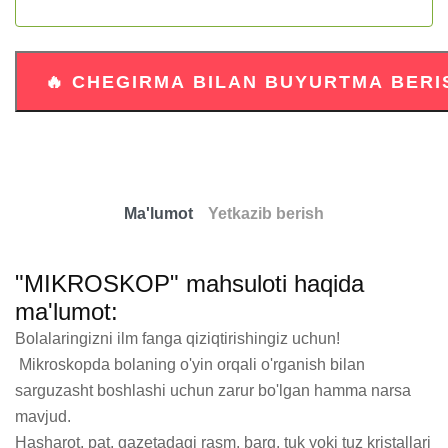
Ma'lumot
Yetkazib berish
"MIKROSKOP" mahsuloti haqida
ma'lumot:
Bolalaringizni ilm fanga qiziqtirishingiz uchun!

 Mikroskopda bolaning o'yin orqali o'rganish bilan 
sarguzasht boshlashi uchun zarur bo'lgan hamma narsa 
mavjud.

Hasharot, pat, gazetadagi rasm, barg, tuk yoki tuz kristallari 