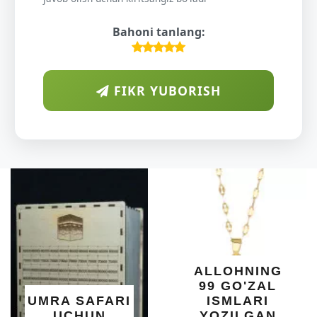
Bahoni tanlang:
FIKR YUBORISH
D
S
Y
ALLOHNING
99 GO'ZAL
S
MRA SAFARI
ISMLARI
UCHUN
YOZILGAN