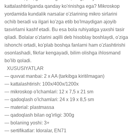
kattalashtirilganda qanday ko'rinishga ega? Mikroskop 
yordamida kundalik narsalar o'zlarining mikro sirlarini 
ochib beradi va ilgari ko'zga etib bo'lmaydigan ajoyib 
tasvirlarni kashf etadi. Bu esa bola ruhiyatiga yaxshi tasir 
qiladi. Bolalar o'zlarini aqilli deb hisoblay boshlaydi, o'ziga 
ishonchi ortadi, ko'plab boshqa fanlarni ham o'zlashtirishi 
osonlashadi, fikrlar kengayadi, bilim olishga ihlosmand 
bo'lib qoladi.

  XUSUSIYATLAR

— quvvat manbai: 2 x AA (tarkibga kiritilmagan)

— kattalashtirish: 100x/400x/1200x

— mikroskop o'lchamlari: 12 x 7,5 x 21 sm

— qadoqlash o'lchamlari: 24 x 19 x 8,5 sm

— material: plastmassa

— qadoqlash bilan og'irligi: 300g

— bolaning yoshi: 3+

— sertifikatlar: Idoralar, EN71